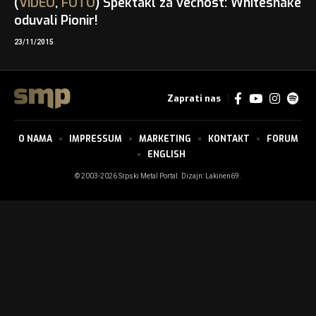
(
VIDEO
,
FOTO
) Spektakl za večnost: Whitesnake
oduvali Pionir!
23/11/2015
Zaprati nas
O NAMA
IMPRESSUM
MARKETING
KONTAKT
FORUM
ENGLISH
© 2003-2026 Srpski Metal Portal. Dizajn:
Lakinen69
.