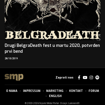
Drugi BelgraDeath fest u martu 2020, potvrđen
prvi bend
28/10/2019
Zaprati nas
O NAMA
IMPRESSUM
MARKETING
KONTAKT
FORUM
ENGLISH
© 2003-2026 Srpski Metal Portal. Dizajn:
Lakinen69
.