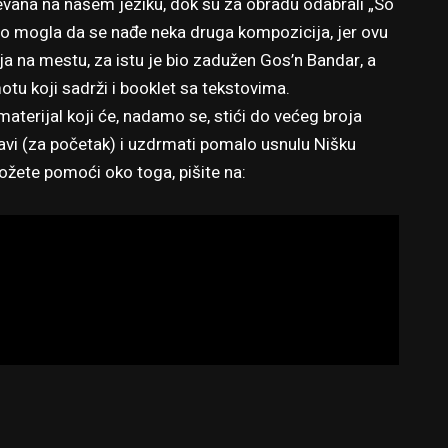
pevana na našem jeziku, dok su za obradu odabrali „So
mo mogla da se nađe neka druga kompozicija, jer ovu
a na mestu, za istu je bio zadužen Gos’n Bandar, a
u koji sadrži i booklet sa tekstovima.
aterijal koji će, nadamo se, stići do većeg broja
žavi (za početak) i uzdrmati pomalo usnulu Nišku
ožete pomoći oko toga, pišite na: