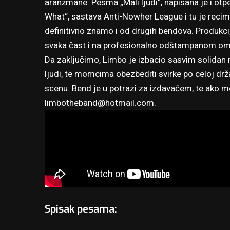
aranžmane. Pesma „Mali ljudi“, napisana je i ot
What“, sastava Anti-Nowher League i tu je reci
definitivno znamo i od drugih bendova. Produkcij
svaka čast i na profesionalno odštampanom omot
Da zaključimo, Limbo je izbacio sasvim solidan m
ljudi, te momcima obezbediti svirke po celoj dr
scenu. Bend je u potrazi za izdavačem, te ako m
limbotheband@hotmail.com
.
Spisak pesama: