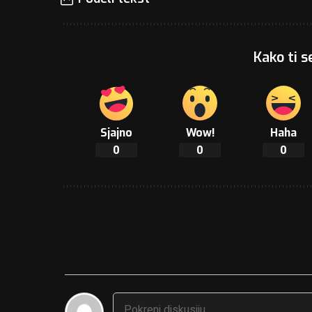
Kako ti s
Sjajno
Wow!
Haha
0
0
0