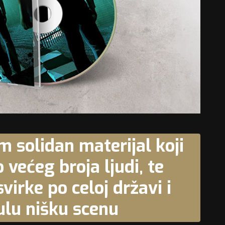
m solidan materijal koji
 većeg broja ljudi, te
irke po celoj državi i
lu nišku scenu