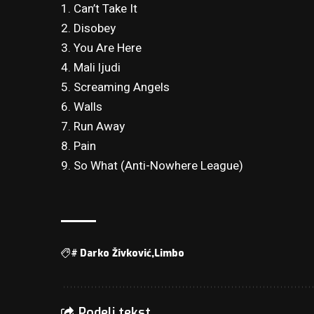
1. Can’t Take It
2. Disobey
3. You Are Here
4. Mali ljudi
5. Screaming Angels
6. Walls
7. Run Away
8. Pain
9. So What (Anti-Nowhere League)
#
Darko Živković
Limbo
Podeli tekst