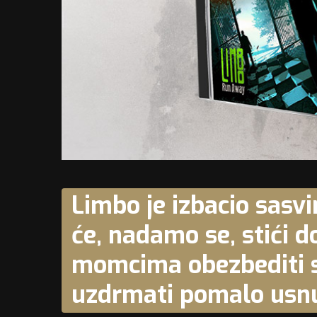
Limbo je izbacio sasvi
će, nadamo se, stići do
momcima obezbediti sv
uzdrmati pomalo usnu