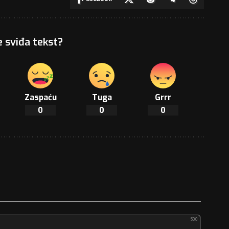
e sviđa tekst?
Zaspaću
Tuga
Grrr
0
0
0
500