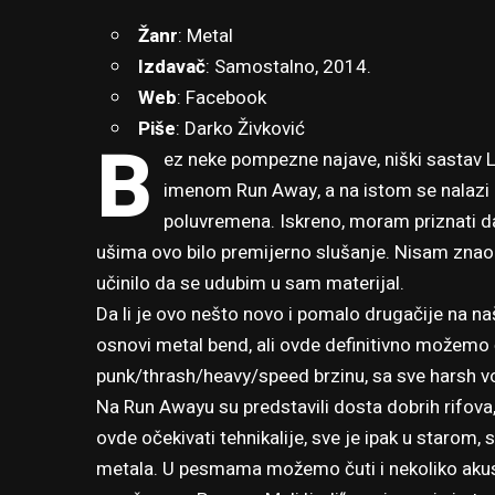
Žanr
: Metal
Izdavač
: Samostalno, 2014.
Web
:
Facebook
Piše
: Darko Živković
B
ez neke pompezne najave, niški sastav L
imenom Run Away, a na istom se nalazi 
poluvremena. Iskreno, moram priznati d
ušima ovo bilo premijerno slušanje. Nisam znao 
učinilo da se udubim u sam materijal.
Da li je ovo nešto novo i pomalo drugačije na na
osnovi metal bend, ali ovde definitivno možemo č
punk/thrash/heavy/speed brzinu, sa sve harsh v
Na Run Awayu su predstavili dosta dobrih rifova,
ovde očekivati tehnikalije, sve je ipak u starom, 
metala. U pesmama možemo čuti i nekoliko akust