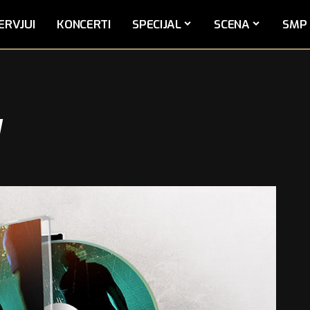
ERVJUI
KONCERTI
SPECIJAL
SCENA
SMP 
y