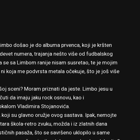
imbo došao je do albuma prvenca, koji je kršten
devet numera, trajanja nešto više od fudbalskog
a se sa Limbom ranije nisam susretao, te je mojim
ni koja me podvrsta metala očekuje, što je još više
šoj sceni? Moram priznati da jeste. Limbo jesu u
uti da imaju jaku rock osnovu, kao i
okalom Vladimira Stojanovića.
 koji su glavno oružje ovog sastava. Ipak, nemojte
stara škola-retro zvuku, možda i iz zlatnih dana
ičnih pasaža, što se savršeno uklopilo u same