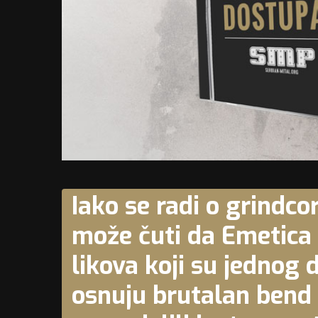
Iako se radi o grindco
može čuti da Emetica 
likova koji su jednog 
osnuju brutalan bend 