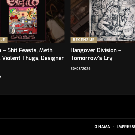
IJE
RECENZIJE
 – Shit Feasts, Meth
Hangover Division –
, Violent Thugs, Designer
Tomorrow’s Cry
30/03/2026
6
O NAMA
IMPRES