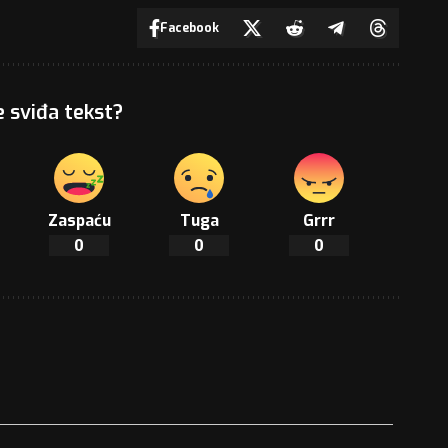
Facebook
e sviđa tekst?
Zaspaću
Tuga
Grrr
0
0
0