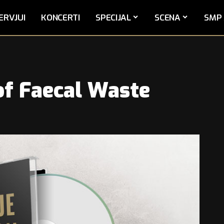
ERVJUI
KONCERTI
SPECIJAL
SCENA
SMP 
of Faecal Waste