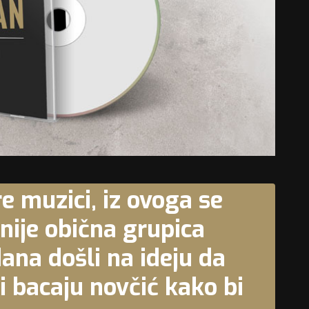
re muzici, iz ovoga se
nije obična grupica
dana došli na ideju da
i bacaju novčić kako bi