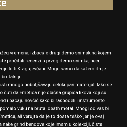
te
dužeg vremena, izbacuje drugi demo snimak na kojem
ste pročitali recenziju prvog demo snimka, neću
izuju ludi Kragujevčani. Mogu samo da kažem da je
brutalniji.
i isti mnogo poboljšavaju celokupan materijal. Iako se
 čuti da Emetica nije obična grupica likova koji su
nd i bacaju novčić kako bi raspodelili instrumente.
i pomalo vuku na brutal death metal. Mnogi od vas bi
metica, ali verujte da je to dosta teško jer je ovaj
a neke grind bendove koje imam u kolekciji, čista