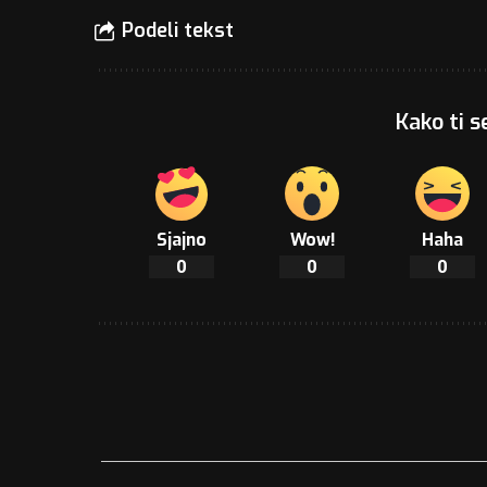
Podeli tekst
Kako ti s
Sjajno
Wow!
Haha
0
0
0