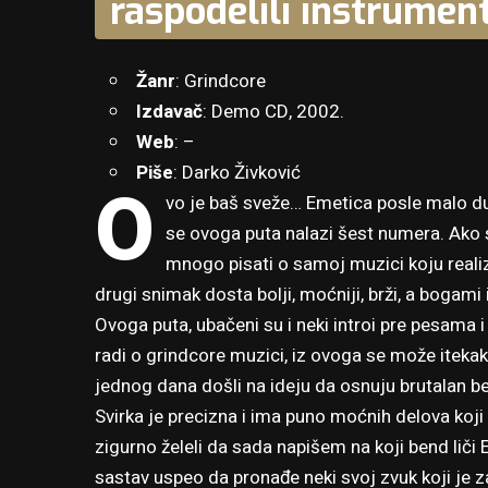
raspodelili instrumen
Žanr
: Grindcore
Izdavač
: Demo CD, 2002.
Web
: –
Piše
: Darko Živković
O
vo je baš sveže… Emetica posle malo 
se ovoga puta nalazi šest numera. Ako 
mnogo pisati o samoj muzici koju real
drugi snimak dosta bolji, moćniji, brži, a bogami i 
Ovoga puta, ubačeni su i neki introi pre pesama 
radi o grindcore muzici, iz ovoga se može itekako
jednog dana došli na ideju da osnuju brutalan be
Svirka je precizna i ima puno moćnih delova koj
zigurno želeli da sada napišem na koji bend liči E
sastav uspeo da pronađe neki svoj zvuk koji je z