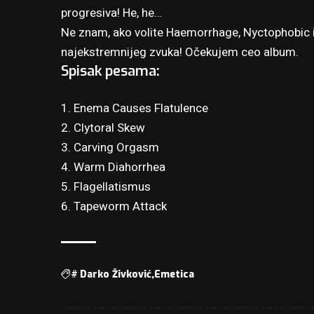
progresiva! He, he…
Ne znam, ako volite Haemorrhage, Nyctophobic il
najekstremnijeg zvuka! Očekujem ceo album.
Spisak pesama:
1. Enema Causes Flatulence
2. Clytoral Skew
3. Carving Orgasm
4. Warm Diahorrhea
5. Flagellatismus
6. Tapeworm Attack
#
Darko Živković
Emetica