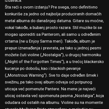
izdavača.
Šta reći o ovom izdanju? Pre svega, ono definitivno
konkuriše za jedno od najbolje produciranih domaćih
metal albuma do današnjeg datuma. Gitare su moćne,
vokal takođe, a bubanj prosto razara. Stil muzike bi se
mogao uporediti sa Panterom, ali samo u određenim
crtama (ne u Enjoy Sarma meri). Takođe, album je
prepun iznenađenja i prevrata, pa tako u jednoj pesmi
možete čuti violine („Nostalgia“), u drugoj harmoniku
(„Night of the Forgotten Times“), a u trećoj blackersko
kucanje po dobošu, kao i blackish pevanje
(„Monstrous Warning“). Sve to daje određen šmek i
svežinu, pa tako ovaj album odvaja od potpunog
uticaja već pomenute Pantere. Na mene je najveći
uticaj ostavila već spomenuta pesma „Nostalgia“, koja
odudara od ostalih na albumu. Violine su na momente