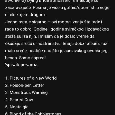
stvorile My Dying Bride atmosferu, a melodije su
začaravajuće. Pesma je više u gothic/doom stilu nego
u bilo kojem drugom.
Jedno ostaje sigurno – ovi momci znaju šta rade i
rade to dobro. Godine i godine sviračkog i izdavačkog
staža su iza njih, i mislim da je došlo vreme da
okušaju sreću u inostranstvu. Imaju dobar album, i uz
malo sreće, postiće ono što je san svakog ovdašnjeg
benda. Samo napred!
Spisak pesama:
1. Pictures of a New World
2. Poison-pen Letter
3. Monstrous Warning
4. Sacred Cow
5. Nostalgia
6. Blood of the Cobblestones