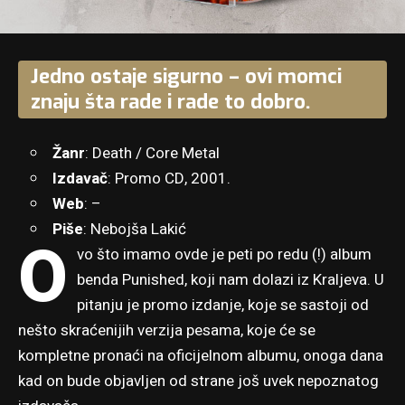
Jedno ostaje sigurno – ovi momci
znaju šta rade i rade to dobro.
Žanr
: Death / Core Metal
Izdavač
: Promo CD, 2001.
Web
: –
Piše
: Nebojša Lakić
O
vo što imamo ovde je peti po redu (!) album
benda Punished, koji nam dolazi iz Kraljeva. U
pitanju je promo izdanje, koje se sastoji od
nešto skraćenijih verzija pesama, koje će se
kompletne pronaći na oficijelnom albumu, onoga dana
kad on bude objavljen od strane još uvek nepoznatog