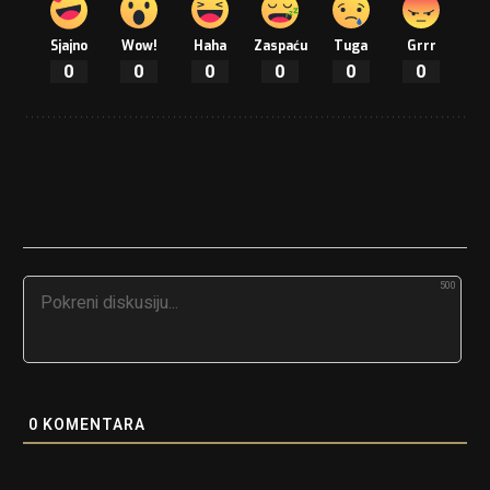
Sjajno
Wow!
Haha
Zaspaću
Tuga
Grrr
0
0
0
0
0
0
500
0
KOMENTARA