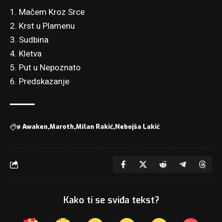
1. Mačem Kroz Srce
2. Krst u Plamenu
3. Sudbina
4. Kletva
5. Put u Nepoznato
6. Predskazanje
#
Awaken
Maroth
Milan Rakić
Nebojša Lakić
Kako ti se sviđa tekst?