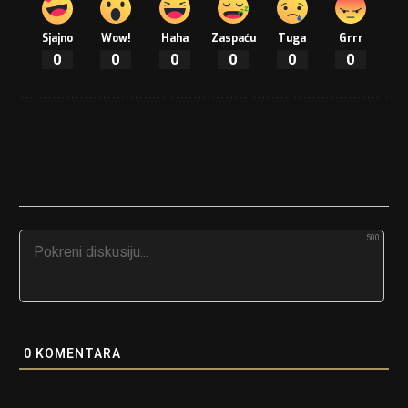
Sjajno
Wow!
Haha
Zaspaću
Tuga
Grrr
0
0
0
0
0
0
500
0
KOMENTARA