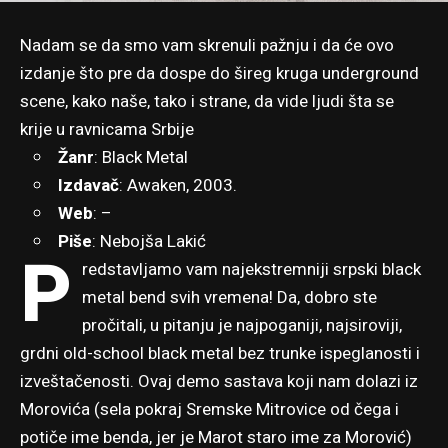
Nadam se da smo vam skrenuli pažnju i da će ovo
izdanje što pre da dospe do šireg kruga underground
scene, kako naše, tako i strane, da vide ljudi šta se
krije u ravnicama Srbije
Žanr
: Black Metal
Izdavač
:
Awaken
, 2003.
Web
: –
Piše
:
Nebojša Lakić
P
redstavljamo vam najekstremniji srpski black
metal bend svih vremena! Da, dobro ste
pročitali, u pitanju je najpoganiji, najsiroviji,
grdni old-school black metal bez trunke ispeglanosti i
izveštačenosti. Ovaj demo sastava koji nam dolazi iz
Morovića (sela pokraj Sremske Mitrovice od čega i
potiče ime benda, jer je Marot staro ime za Morović)