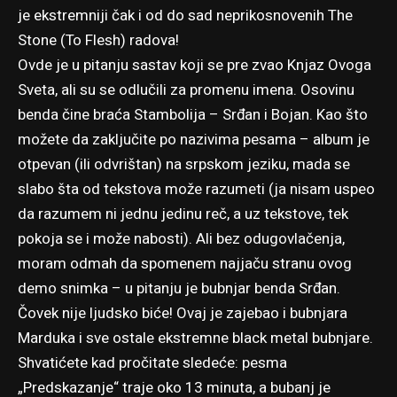
je ekstremniji čak i od do sad neprikosnovenih The
Stone (To Flesh) radova!
Ovde je u pitanju sastav koji se pre zvao Knjaz Ovoga
Sveta, ali su se odlučili za promenu imena. Osovinu
benda čine braća Stambolija – Srđan i Bojan. Kao što
možete da zaključite po nazivima pesama – album je
otpevan (ili odvrištan) na srpskom jeziku, mada se
slabo šta od tekstova može razumeti (ja nisam uspeo
da razumem ni jednu jedinu reč, a uz tekstove, tek
pokoja se i može nabosti). Ali bez odugovlačenja,
moram odmah da spomenem najjaču stranu ovog
demo snimka – u pitanju je bubnjar benda Srđan.
Čovek nije ljudsko biće! Ovaj je zajebao i bubnjara
Marduka i sve ostale ekstremne black metal bubnjare.
Shvatićete kad pročitate sledeće: pesma
„Predskazanje“ traje oko 13 minuta, a bubanj je