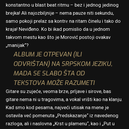
konstantno u blast beat ritmu – bez i jednog jedinog
brejka! Ali najozbiljnije – nema pauze niti sekundu,
samo pokoji prelaz sa kontrе na ritam činelu i tako do
kraja! Neviđeno. Ko bi ikad pomislio da u jednom
takvom mestu kao što je Morović postoji ovakav
„manijak“?
ALBUM JE OTPEVAN (ILI
ODVRIŠTAN) NA SRPSKOM JEZIKU,
MADA SE SLABO ŠTA OD
TEKSTOVA MOŽE RAZUMETI
Gitare su zujeće, veoma brze, prljave i sirove, bas
gitare nema ni u tragovima, a vokal vrišti kao na klanju.
Kad smo kod pesama, najveći utisak na mene je
ostavila već pomenuta „Predskazanje“ iz navedenog
razloga, ali i naslovna „Krst u plamenu“, kao i „Put u