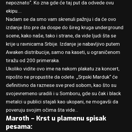
nepoznato“. Ko zna gde će taj put da odvede ovu
ekipu….
Nadam se da smo vam skrenuli pažnju i da će ovo
izdanje što pre da dospe do šireg kruga underground
scene, kako naše, tako i strane, da vide ljudi šta se
krije u ravnicama Srbije. Izdanje je nabavljivo putem
Awaken distribucije, samo na kaseti, u ograničenom
tiražu od 200 primeraka.
Ukoliko vidite ovo ime na nekom plakatu za koncert,
nipošto ne propustite da odete. „Srpski Marduk“ će
definitivno da raznese sve pred sobom, kao što su
svojevremeno uradili i u Somboru, gde su čak i black
metalci u publici stajali kao ukopani, ne mogavši da
poveruju svojim očima šta vide…
Maroth – Krst u plamenu spisak
pesama: