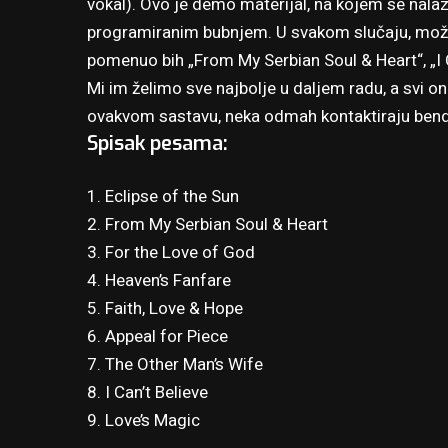
vokal). Ovo je demo materijal, na kojem se nalaz
programiranim bubnjem. U svakom slučaju, može 
pomenuo bih „From My Serbian Soul & Heart“, „I
Mi im želimo sve najbolje u daljem radu, a svi oni
ovakvom sastavu, neka odmah kontaktiraju bend
Spisak pesama:
1. Eclipse of the Sun
2. From My Serbian Soul & Heart
3. For the Love of God
4. Heaven’s Fanfare
5. Faith, Love & Hope
6. Appeal for Piece
7. The Other Man’s Wife
8. I Can’t Believe
9. Love’s Magic