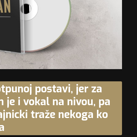
tpunoj postavi, jer za
je i vokal na nivou, pa
ajnicki traže nekoga ko
a