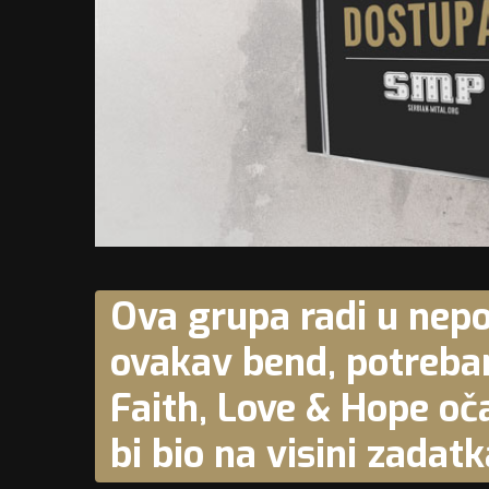
Ova grupa radi u nepo
ovakav bend, potreban 
Faith, Love & Hope oč
bi bio na visini zadatk