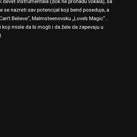
i devet instrumentala (dok ne pronađu vokala), sa
se nazreti sav potencijal koji bend poseduje, a
 Can’t Believe“, Malmsteenovsku „Love’s Magic“…
 koji misle da bi mogli i da žele da zapevaju u
.