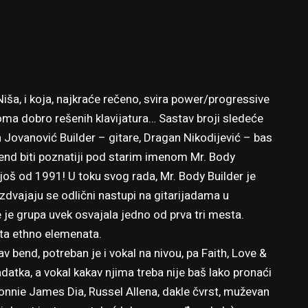
Niša, i koja, najkraće rečeno, svira power/progressive
eoma dobro rešenih klavijatura… Sastav broji sledeće
n Jovanović Builder – gitare, Dragan Nikodijević – bas
end biti poznatiji pod starim imenom Mr. Body
još od 1991! U toku svog rada, Mr. Body Builder je
zdvajaju se odlični nastupi na gitarijadama u
e je grupa uvek osvajala jedno od prva tri mesta.
ta ethno elemenata.
v bend, potreban je i vokal na nivou, pa Faith, Love &
adatka, a vokal kakav njima treba nije baš lako pronaći
nnie James Dia, Russel Allena, dakle čvrst, muževan