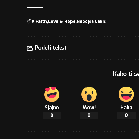
#
Faith
Love & Hope
Nebojša Lakić
Podeli tekst
Kako ti s
Sjajno
Wow!
Haha
0
0
0