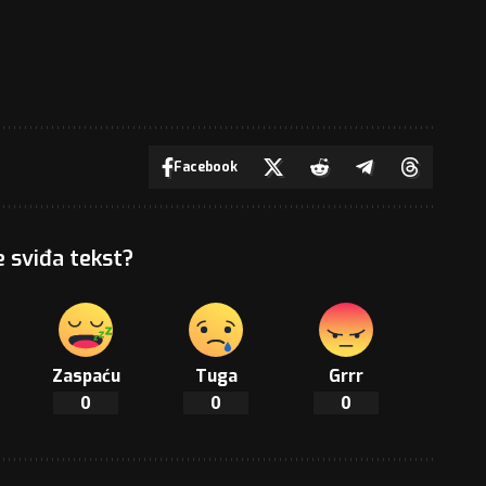
Facebook
e sviđa tekst?
Zaspaću
Tuga
Grrr
0
0
0