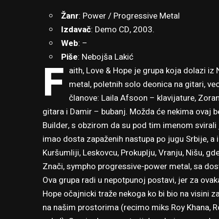
Žanr
: Power / Progressive Metal
Izdavač
: Demo CD, 2003.
Web
: –
Piše
: Nebojša Lakić
F
aith, Love & Hope je grupa koja dolazi iz 
metal, poletnih solo deonica na gitari, v
članove: Laila Afsoon – klavijature, Zora
gitara i Damir – bubanj. Možda će nekima ovaj b
Builder, s obzirom da su pod tim imenom svirali 
imao dosta zapaženih nastupa po jugu Srbije, a i
Kuršumliji, Leskovcu, Prokuplju, Vranju, Nišu, gd
Znači, sympho progressive-power metal, sa dos
Ova grupa radi u nepotpunoj postavi, jer za ovaka
Hope očajnicki traže nekoga ko bi bio na visini z
na našim prostorima (recimo miks Roy Khana, Ro