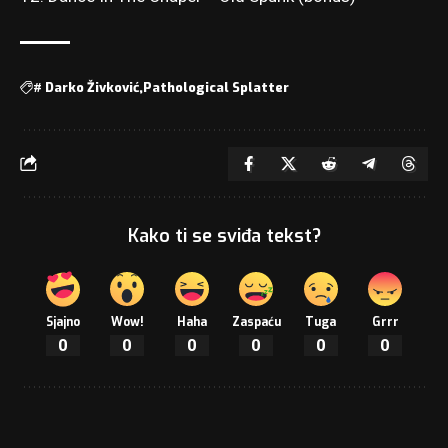
#
Darko Živković
Pathological Splatter
Kako ti se sviđa tekst?
Sjajno
Wow!
Haha
Zaspaću
Tuga
Grrr
0
0
0
0
0
0