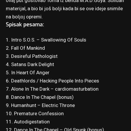
ovaj put gostovao Toma iz benda M.A.D:Goya. Solidan
materijal, a bio bi još bolji kada bi se ove ideje snimile
na boljoj opremi.
Spisak pesama:
1. Intro S.O.S. – Swallowing Of Souls
2. Fall Of Mankind
3. Desireful Pathologist
4. Satans Dark Delight
5. In Heart Of Anger
6. Deathlords / Hacking People Into Pieces
7. Alone In The Dark – cardiomasturbation
8. Dance In The Chapel (bonus)
9. Humanhunt – Electric Throne
10. Premature Confession
11. Autodigestation
12. Dance In The Chapel – Old Spunk (bonus)