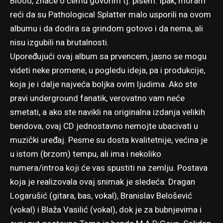
Blood, znaće o čemu govorim tj. pišem. Ipak, moram
reći da su Pathological Splatter malo usporili na ovom
albumu i da dodira sa grindom gotovo i da nema, ali
nisu izgubili na brutalnosti.
Upoređujući ovaj album sa prvencem, jasno se mogu
videti neke promene, u pogledu ideja, pa i produkcije,
koja je i dalje najveća boljka ovim ljudima. Ako ste
pravi underground fanatik, verovatno vam neće
smetati, a ako ste navikli na originalna izdanja velikih
bendova, ovaj CD jednostavno nemojte ubacivati u
muzički uređaj. Pesme su dosta kvalitetnije, većina je
u istom (brzom) tempu, ali ima i nekoliko
numera/introa koji će vas spustiti na zemlju. Postava
koja je realizovala ovaj snimak je sledeća: Dragan
Logarušić (gitara, bas, vokal), Branislav Belošević
(vokal) i Blaža Vasilić (vokal), dok je za bubnjevima i