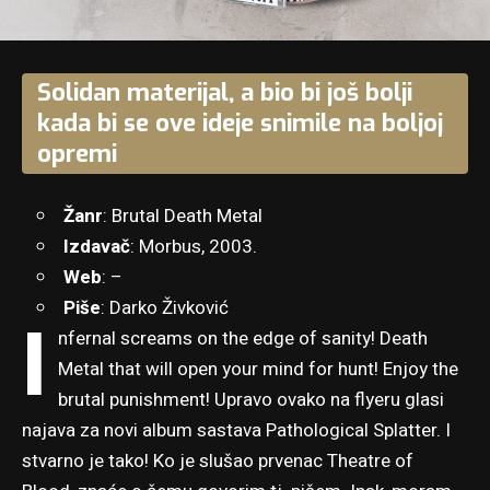
Solidan materijal, a bio bi još bolji
kada bi se ove ideje snimile na boljoj
opremi
Žanr
: Brutal Death Metal
Izdavač
: Morbus, 2003.
Web
: –
Piše
: Darko Živković
I
nfernal screams on the edge of sanity! Death
Metal that will open your mind for hunt! Enjoy the
brutal punishment! Upravo ovako na flyeru glasi
najava za novi album sastava Pathological Splatter. I
stvarno je tako! Ko je slušao prvenac Theatre of