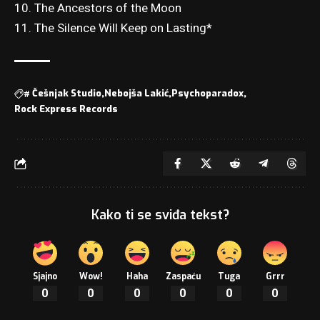
10. The Ancestors of the Moon
11. The Silence Will Keep on Lasting*
#
Češnjak Studio
Nebojša Lakić
Psychoparadox
Rock Express Records
Kako ti se sviđa tekst?
Sjajno
Wow!
Haha
Zaspaću
Tuga
Grrr
0
0
0
0
0
0