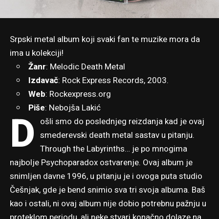
Srpski metal album koji svaki fan te muzike mora da
ima u kolekciji!
Žanr
: Melodic Death Metal
Izdavač
:
Rock Express Records
, 2003.
Web
:
Rockexpress.org
Piše
:
Nebojša Lakić
D
ošli smo do poslednjeg reizdanja kad je ovaj
smederevski death metal sastav u pitanju.
Through the Labyrinths… je po mnogima
najbolje Psychoparadox ostvarenje. Ovaj album je
snimljen davne 1996, u pitanju je i ovoga puta studio
Češnjak, gde je bend snimio sva tri svoja albuma. Baš
kao i ostali, ni ovaj album nije dobio potrebnu pažnju u
proteklom periodu, ali neke stvari konačno dolaze na