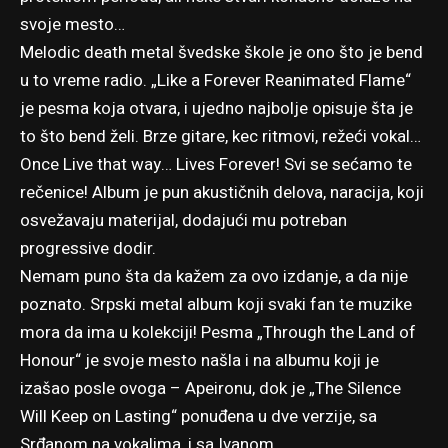
svoje mesto…
Melodic death metal švedske škole je ono što je bend
u to vreme radio. „Like a Forever Reanimated Flame“
je pesma koja otvara, i ujedno najbolje opisuje šta je
to što bend želi. Brze gitare, kec ritmovi, režeći vokal…
Once Live that way… Lives Forever! Svi se sećamo te
rečenice! Album je pun akustičnih delova, naracija, koji
osvežavaju materijal, dodajući mu potreban
progressive dodir.
Nemam puno šta da kažem za ovo izdanje, a da nije
poznato. Srpski metal album koji svaki fan te muzike
mora da ima u kolekciji! Pesma „Through the Land of
Honour“ je svoje mesto našla i na albumu koji je
izašao posle ovoga – Apeironu, dok je „The Silence
Will Keep on Lasting“ ponuđena u dve verzije, sa
Srđanom na vokalima, i sa Ivanom.