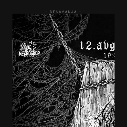
– DEŠAVANJA –