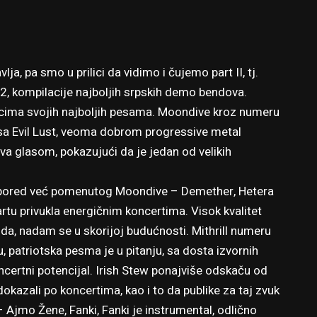
a, pa smo u prilici da vidimo i čujemo part II, tj.
, kompilacije najboljih srpskih demo bendova.
cima svojih najboljih pesama. Moondive kroz numeru
 sa Evil Lust, veoma dobrom progressive metal
 glasom, pokazujući da je jedan od velikih
 pored već pomenutog Moondive – Demether, Hetera
tu privukla energičnim koncertima. Visok kvalitet
, nadam se u skorijoj budućnosti. Mithrill numeru
, patriotska pesma je u pitanju, sa dosta izvornih
 koncertni potencijal. Irish Stew ponajviše odskaču od
okazali po koncertima, kao i to da publike za taj zvuk
Ajmo Žene, Fanki, Fanki je instrumental, odlično