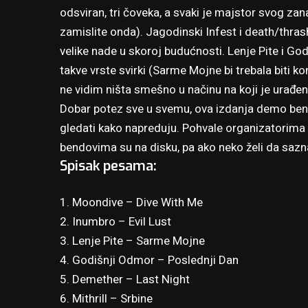
odsviran, tri čoveka, a svaki je majstor svog zan
zamislite onda). Jagodinski Infest i death/thra
velike nade u skoroj budućnosti. Lenje Pite i G
takve vrste svirki (Sarme Mojne bi trebala biti k
ne vidim ništa smešno u načinu na koji je urađen
Dobar potez sve u svemu, ova izdanja demo bend
gledati kako napreduju. Pohvale organizatorima s
bendovima su na disku, pa ako neko želi da sazn
Spisak pesama:
1. Moondive – Dive With Me
2. Inumbro – Evil Lust
3. Lenje Pite – Sarme Mojne
4. Godišnji Odmor – Poslednji Dan
5. Demether – Last Night
6. Mithrill – Srbine