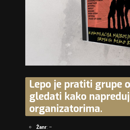
Lepo je pratiti grupe 
gledati kako napreduj
organizatorima.
Žanr
: –