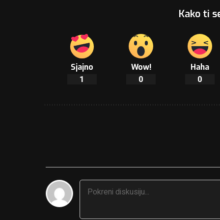
Kako ti s
Sjajno
Wow!
Haha
1
0
0