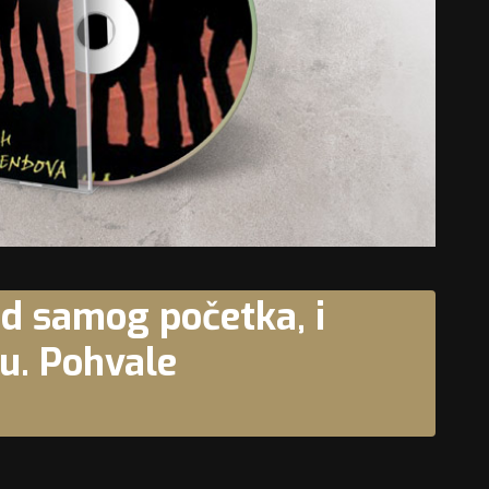
od samog početka, i
u. Pohvale