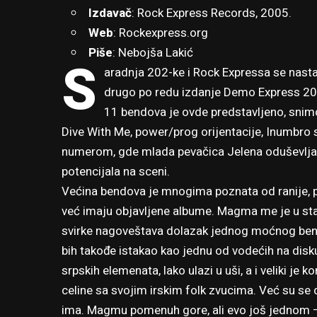
Izdavač
: Rock Express Records, 2005.
Web
:
Rockexpress.org
Piše
: Nebojša Lakić
S
aradnja 202-ke i Rock Expressa se nastavlj
drugo po redu izdanje Demo Express 202
11 bendova je ovde predstavljeno, snim
Dive With Me, power/prog orijentacije, Inumbro
numerom, gde mlada pevačica Jelena oduševljava
potencijala na sceni.
Većina bendova je mnogima poznata od ranije,
već imaju objavljene albume. Magma me je u star
svirke nagoveštava dolazak jednog moćnog benda
bih takođe istakao kao jednu od vodećih na disku
srpskih elemenata, lako ulazi u uši, a i veliki je
celine sa svojim irskim folk zvucima. Već su se d
ima. Magmu pomenuh gore, ali evo još jednom – 