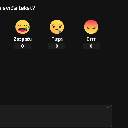
e sviđa tekst?
Zaspaću
Tuga
Grrr
0
0
0
500