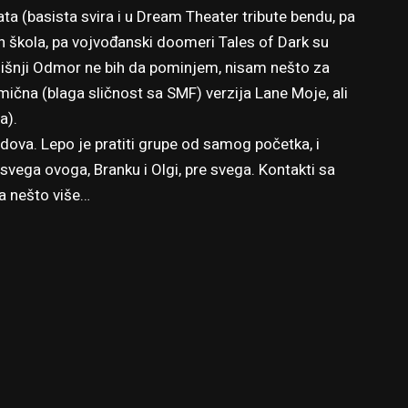
ata (basista svira i u Dream Theater tribute bendu, pa
sh škola, pa vojvođanski doomeri Tales of Dark su
odišnji Odmor ne bih da pominjem, nisam nešto za
omična (blaga sličnost sa SMF) verzija Lane Moje, ali
a).
ova. Lepo je pratiti grupe od samog početka, i
vega ovoga, Branku i Olgi, pre svega. Kontakti sa
a nešto više…