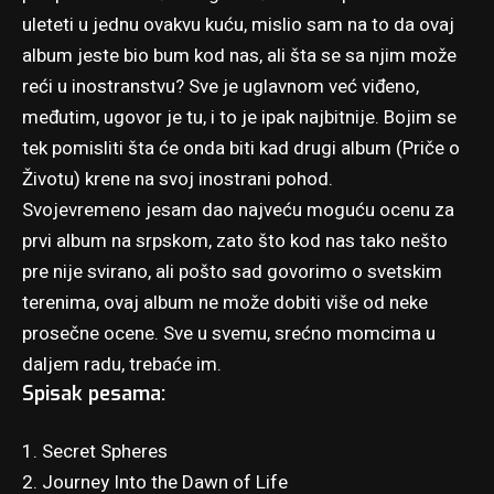
uleteti u jednu ovakvu kuću, mislio sam na to da ovaj
album jeste bio bum kod nas, ali šta se sa njim može
reći u inostranstvu? Sve je uglavnom već viđeno,
međutim, ugovor je tu, i to je ipak najbitnije. Bojim se
tek pomisliti šta će onda biti kad drugi album (Priče o
Životu) krene na svoj inostrani pohod.
Svojevremeno jesam dao najveću moguću ocenu za
prvi album na srpskom, zato što kod nas tako nešto
pre nije svirano, ali pošto sad govorimo o svetskim
terenima, ovaj album ne može dobiti više od neke
prosečne ocene. Sve u svemu, srećno momcima u
daljem radu, trebaće im.
Spisak pesama:
1. Secret Spheres
2. Journey Into the Dawn of Life