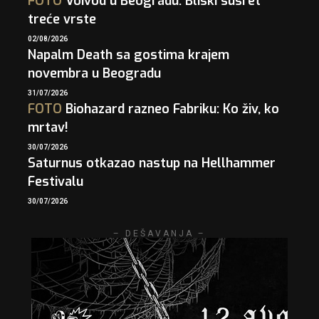
FOTO
Voivod u Beogradu: Bliski susret
treće vrste
02/08/2026
Napalm Death sa gostima krajem
novembra u Beogradu
31/07/2026
FOTO
Biohazard razneo Fabriku: Ko živ, ko
mrtav!
30/07/2026
Saturnus otkazao nastup na Hellhammer
Festivalu
30/07/2026
– DEŠAVANJA –