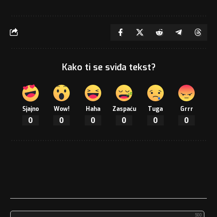
Kako ti se sviđa tekst?
Sjajno
Wow!
Haha
Zaspaću
Tuga
Grrr
0
0
0
0
0
0
500