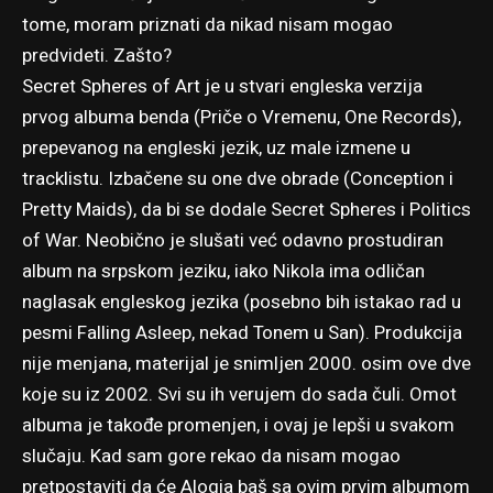
tome, moram priznati da nikad nisam mogao
predvideti. Zašto?
Secret Spheres of Art je u stvari engleska verzija
prvog albuma benda (Priče o Vremenu, One Records),
prepevanog na engleski jezik, uz male izmene u
tracklistu. Izbačene su one dve obrade (Conception i
Pretty Maids), da bi se dodale Secret Spheres i Politics
of War. Neobično je slušati već odavno prostudiran
album na srpskom jeziku, iako Nikola ima odličan
naglasak engleskog jezika (posebno bih istakao rad u
pesmi Falling Asleep, nekad Tonem u San). Produkcija
nije menjana, materijal je snimljen 2000. osim ove dve
koje su iz 2002. Svi su ih verujem do sada čuli. Omot
albuma je takođe promenjen, i ovaj je lepši u svakom
slučaju. Kad sam gore rekao da nisam mogao
pretpostaviti da će Alogia baš sa ovim prvim albumom