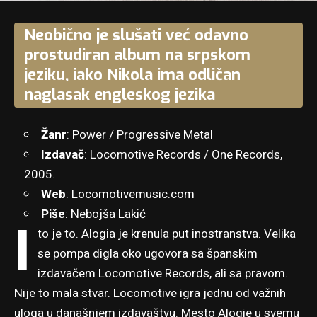
Neobično je slušati već odavno
prostudiran album na srpskom
jeziku, iako Nikola ima odličan
naglasak engleskog jezika
Žanr
: Power / Progressive Metal
Izdavač
: Locomotive Records / One Records,
2005.
Web
:
Locomotivemusic.com
Piše
: Nebojša Lakić
I
to je to. Alogia je krenula put inostranstva. Velika
se pompa digla oko ugovora sa španskim
izdavačem Locomotive Records, ali sa pravom.
Nije to mala stvar. Locomotive igra jednu od važnih
uloga u današnjem izdavaštvu. Mesto Alogie u svemu