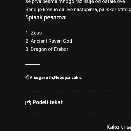
se prva pesma mnogo razlikuje od ostale dve.
Bend je krenuo sa live nastupima, pa iskoristite p
Spisak pesama:
1. Zeus
2. Ancient Raven God
3. Dragon of Erebor
#
Esgaroth
Nebojša Lakić
Podeli tekst
Kako ti s