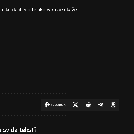
riliku da ih vidite ako vam se ukaže.
Facebook
e sviđa tekst?