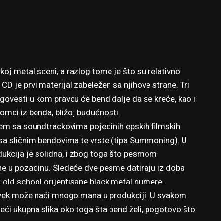
koj metal sceni, a razlog tome je što su relativno
 CD je prvi materijal zabeležen sa njihove strane. Tri
govesti u kom pravcu će bend dalje da se kreće, kao i
omci iz benda, bližoj budućnosti.
jem sa soundtrackovima pojedinih epskih filmskih
 sa sličnim bendovima te vrste (tipa Summoning). U
dukcija je solidna, i zbog toga što pesmom
jene u pozadinu. Sledeće dve pesme datiraju iz doba
u old school orijentisane black metal numere.
uvek može naći mnogo mana u produkciji. U svakom
teći ukupna slika oko toga šta bend želi, pogotovo što