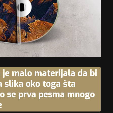
 je malo materijala da bi
 slika oko toga šta
što se prva pesma mnogo
e