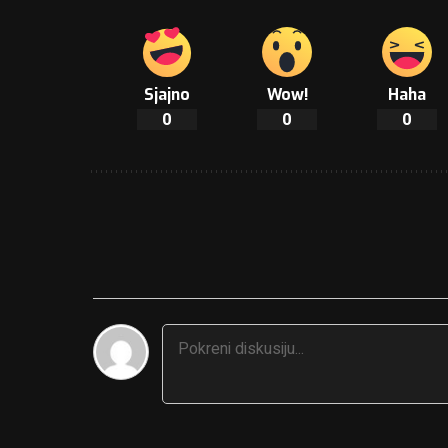
Sjajno
Wow!
Haha
0
0
0