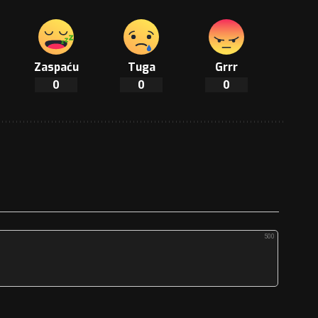
Zaspaću
Tuga
Grrr
0
0
0
500