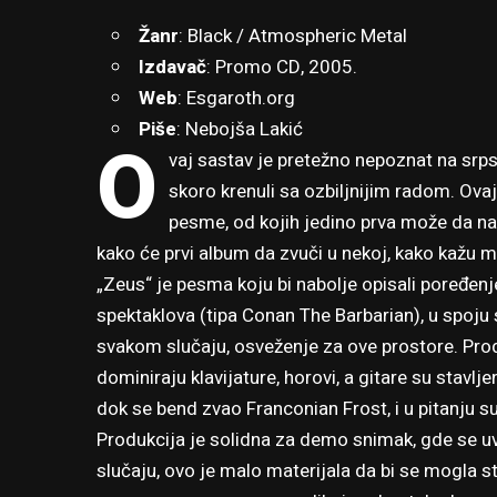
Žanr
: Black / Atmospheric Metal
Izdavač
: Promo CD, 2005.
Web
:
Esgaroth.org
Piše
: Nebojša Lakić
O
vaj sastav je pretežno nepoznat na srps
skoro krenuli sa ozbiljnijim radom. Ovaj
pesme, od kojih jedino prva može da na
kako će prvi album da zvuči u nekoj, kako kažu m
„Zeus“ je pesma koju bi nabolje opisali poređen
spektaklova (tipa Conan The Barbarian), u spoju
svakom slučaju, osveženje za ove prostore. Pro
dominiraju klavijature, horovi, a gitare su stavl
dok se bend zvao Franconian Frost, i u pitanju s
Produkcija je solidna za demo snimak, gde se 
slučaju, ovo je malo materijala da bi se mogla s