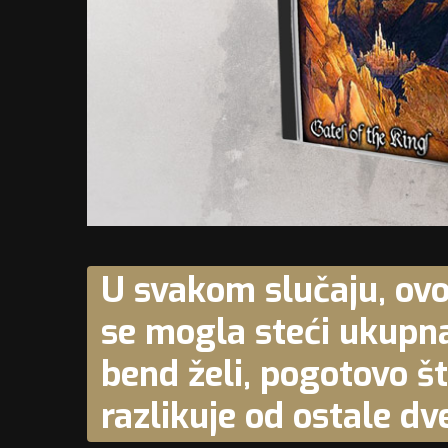
U svakom slučaju, ovo
se mogla steći ukupna
bend želi, pogotovo 
razlikuje od ostale dv