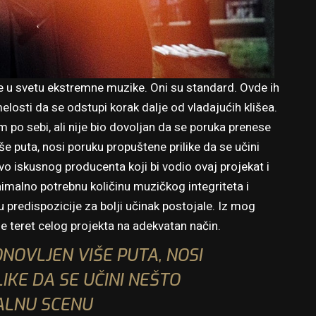
je u svetu ekstremne muzike. Oni su standard. Ovde ih
 smelosti da se odstupi korak dalje od vladajućih klišea.
sam po sebi, ali nije bio dovoljan da se poruka prenese
še puta, nosi poruku propuštene prilike da se učini
o iskusnog producenta koji bi vodio ovaj projekat i
nimalno potrebnu količinu muzičkog integriteta i
su predispozicije za bolji učinak postojale. Iz mog
e teret celog projekta na adekvatan način.
NOVLJEN VIŠE PUTA, NOSI
KE DA SE UČINI NEŠTO
ALNU SCENU