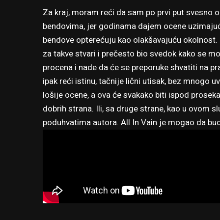
Za kraj, moram reći da sam po prvi put svesno 
bendovima, jer godinama dajem ocene uzimajući
bendove opterećuju kao olakšavajuću okolnost.
za takve stvari i prečesto bio svedok kako se 
procena i nade da će se preporuke shvatiti na pra
ipak reći istinu, tačnije lični utisak, bez mnogo 
lošije ocene, a ova će svakako biti ispod prosek
dobrih strana. Ili, sa druge strane, kao u ovom sl
poduhvatima autora. All In Vain je mogao da bud