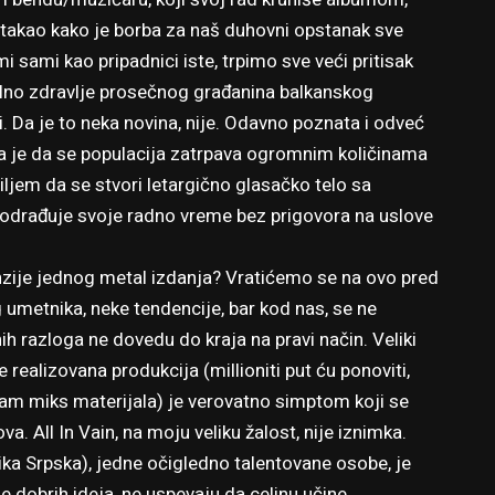
stakao kako je borba za naš duhovni opstanak sve
 mi sami kao pripadnici iste, trpimo sve veći pritisak
talno zdravlje prosečnog građanina balkanskog
 Da je to neka novina, nije. Odavno poznata i odveć
a je da se populacija zatrpava ogromnim količinama
iljem da se stvori letargično glasačko telo sa
drađuje svoje radno vreme bez prigovora na uslove
enzije jednog metal izdanja? Vratićemo se na ovo pred
g umetnika, neke tendencije, bar kod nas, se ne
ih razloga ne dovedu do kraja na pravi način. Veliki
realizovana produkcija (millioniti put ću ponoviti,
m miks materijala) je verovatno simptom koji se
va. All In Vain, na moju veliku žalost, nije iznimka.
lika Srpska), jedne očigledno talentovane osobe, je
e dobrih ideja, ne uspevaju da celinu učine