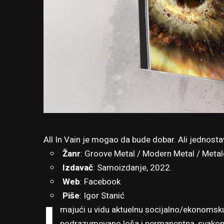
All In Vain je mogao da bude dobar. Ali jednosta
Žanr
: Groove Metal / Modern Metal / Meta
Izdavač
: Samoizdanje, 2022.
Web
:
Facebook
Piše
:
Igor Stanić
I
majući u vidu aktuelnu socijalno/ekonomsku
podrazumevano loša i permanentna, svakom