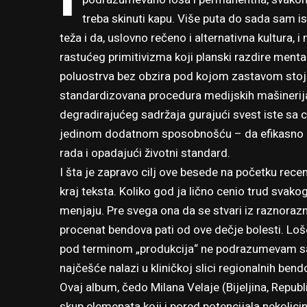
treba skinuti kapu. Više puta do sada sam i
teža i da, uslovno rečeno i alternativna kultura, i
rastućeg primitivizma koji planski razdire men
poluostrva bez obzira pod kojom zastavom stoji.
standardizovana procedura medijskih mašinerij
degradirajućeg sadržaja gurajući svest iste sa c
jedinom dodatnom sposobnošću – da efikasno o
rada i opadajući životni standard.
I šta je zapravo cilj ove besede na početku rec
kraj teksta. Koliko god ja lično cenio trud svako
menjaju. Pre svega ona da se stvari iz raznorazn
procenat bendova pati od ove dečje bolesti. Loše 
pod terminom „produkcija“ ne podrazumevam sa
najčešće nalazi u kliničkoj slici regionalnih bendo
Ovaj album, čedo Milana Velaje (Bijeljina, Repub
skup elemenata koji i pored potencijala nekolicin