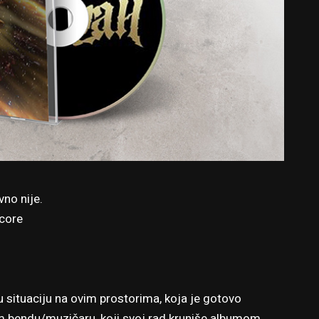
vno nije.
lcore
 situaciju na ovim prostorima, koja je gotovo
 bendu/muzičaru, koji svoj rad kruniše albumom,