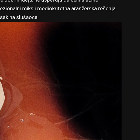
ezionalni miks i mediokritetna aranžerska rešenja
isak na slušaoca.