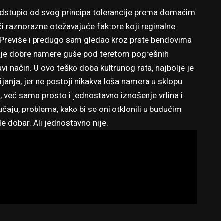
odstupio od svog principa tolerancije prema domaćim
 raznorazne otežavajuće faktore koji reginalne
 Previše i predugo sam gledao kroz prste bendovima
moje dobre namere guše pod teretom pogrešnih
vi način. U ovo teško doba kultrunog rata, najbolje je
uvijanja, jer ne postoji nikakva loša namera u sklopu
a, već samo prosto i jednostavno iznošenje vrlina i
učaju, problema, kako bi se oni otklonili u budućim
e dobar. Ali jednostavno nije.