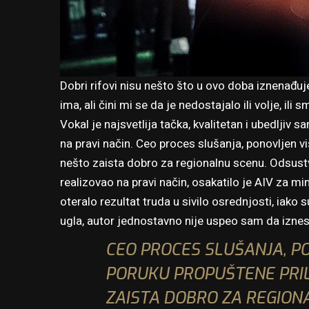
Dobri rifovi nisu nešto što u ovo doba iznenađu
ima, ali čini mi se da je nedostajalo ili volje, ili
Vokal je najsvetlija tačka, kvalitetan i ubedljiv 
na pravi način. Ceo proces slušanja, ponovljen vi
nešto zaista dobro za regionalnu scenu. Odsustv
realizovao na pravi način, osakatilo je AIV za mi
oteralo rezultat truda u sivilo osrednjosti, iako 
ugla, autor jednostavno nije uspeo sam da iznes
CEO PROCES SLUŠANJA, PO
PORUKU PROPUŠTENE PRILI
ZAISTA DOBRO ZA REGION