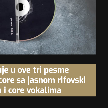
je u ove tri pesme
core sa jasnom rifovski
 i core vokalima