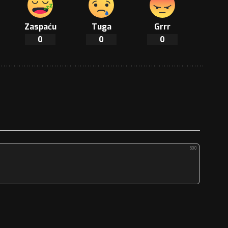
Zaspaću
Tuga
Grrr
0
0
0
500