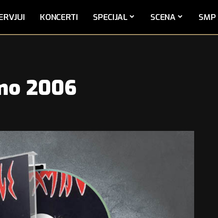
ERVJUI
KONCERTI
SPECIJAL
SCENA
SMP 
mo 2006