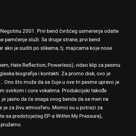
 Negotinu 2001. Prvi bend čvršćeg usmerenja odatle
me pamćenje služi. Sa druge strane, prvi bend
ar ako je suditi po slikama, tj. majicama koje nose
hem, Hate Reflection, Powerless), video klip za pesmu
gleska biografija i kontakti. Za promo disk, ovo je
… Ono što može da se čuje u ove tri pesme upravo je
om svirkom i core vokalima. Produkcijski takođe
je jasno da će snaga ovog benda da se meri na
e je za živu atmosferu. Momci su u potrazi za
e sa predstojećeg EP-a Within My Pressure),
o pružamo.