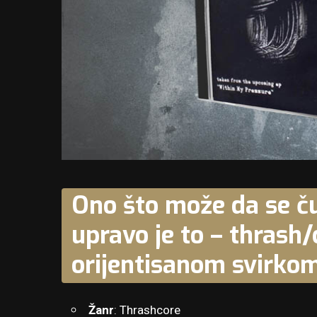
Ono što može da se ču
upravo je to – thrash/
orijentisanom svirkom
Žanr
: Thrashcore