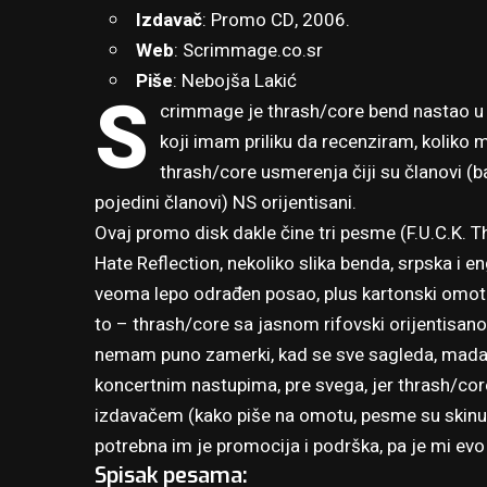
Izdavač
: Promo CD, 2006.
Web
:
Scrimmage.co.sr
Piše
: Nebojša Lakić
S
crimmage je thrash/core bend nastao u
koji imam priliku da recenziram, koliko 
thrash/core usmerenja čiji su članovi (b
pojedini članovi) NS orijentisani.
Ovaj promo disk dakle čine tri pesme (F.U.C.K. T
Hate Reflection, nekoliko slika benda, srpska i en
veoma lepo odrađen posao, plus kartonski omot
to – thrash/core sa jasnom rifovski orijentisan
nemam puno zamerki, kad se sve sagleda, mada 
koncertnim nastupima, pre svega, jer thrash/cor
izdavačem (kako piše na omotu, pesme su skinut
potrebna im je promocija i podrška, pa je mi ev
Spisak pesama: