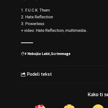
1. F.U.C.K. Them
2. Hate Reflection
3. Powerless
+ video: Hate Reflection, multimedia…
#
Nebojša Lakić
Scrimmage
Podeli tekst
Kako ti s