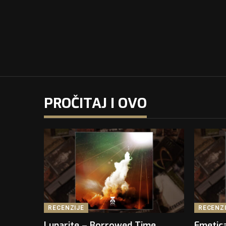
PROČITAJ I OVO
RECENZIJE
RECENZ
Lunarite – Borrowed Time
Emetica