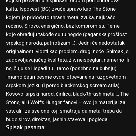
koji su po svemu inspirisani radom pomenuta dva
kulta. Ispovest (BG) zvuče upravo kao The Stone
kojem je pridodato thrash metal zvuka, najkraće
rečeno. Sirovo, energično, bez kompromisa. Teme
koje obrađuju takođe su tu negde (paganska prošlost
srpskog naroda, patriotizam…). Jedni će nedostatak
originalnosti videti kao problem, drugi neće. Snimak je
zadovoljavajućeg kvaliteta, živ, neispeglan, namerno ili
ne, čuju se i ispadi tu i tamo (posebno na bubnju).
Imamo četiri pesme ovde, otpevane na razgovetnom
srpskom jeziku (i pored blackerskog scream stila).
Kosovo, srpski narod, ćirilica, black/thrash metal… The
Stone, ali i Wolf’s Hunger fanovi – ovo je materijal za
vas, ali i za sve one koji smatraju da metal treba da
bude sirov, direktan, jasnih stavova i pogleda.
Spisak pesama: