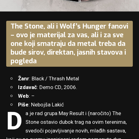
The Stone, ali i Wolf’s Hunger fanovi
– ovo je materijal za vas, ali i za sve
one koji smatraju da metal treba da
bude sirov, direktan, jasnih stavova i
pogleda
Žanr
: Black / Thrash Metal
Izdavač
: Demo CD, 2006.
Web
: –
Piše
: Nebojša Lakić
D
a je rad grupa May Result i (naročito) The
Stone ostavio dubok trag na ovim terenima,
svedoči pojavljivanje novih, mlađih sastava,