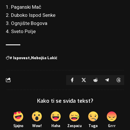
1. Paganski Mač
2. Duboko Ispod Senke
3. Ognjište Bogova
4. Sveto Polje
#
Ispovest
Nebojša Lakić
Kako ti se sviđa tekst?
Sjajno
Wow!
Haha
Zaspaću
Tuga
Grrr