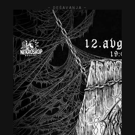
– DEŠAVANJA –