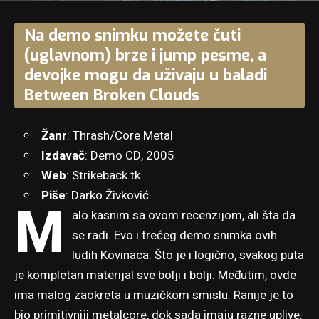
Na demo snimku možete čuti
(uglavnom) brze i jump pesme, a
devojke mogu da uživaju u baladi
Between Broken Clouds
Žanr
: Thrash/Core Metal
Izdavač
: Demo CD, 2005
Web
:
Strikeback.tk
Piše
: Darko Živković
M
alo kasnim sa ovom recenzijom, ali šta da
se radi. Evo i trećeg demo snimka ovih
ludih Kovinaca. Što je i logično, svakog puta
je kompletan materijal sve bolji i bolji. Međutim, ovde
ima malog zaokreta u muzičkom smislu. Ranije je to
bio primitivniji metalcore, dok sada imaju razne uplive.