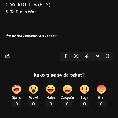
4. World Of Lies (Pt. 2)
5. To Die In War
#
Darko Živković
Strikeback
Kako ti se sviđa tekst?
Sjajno
Wow!
Haha
Zaspaću
Tuga
Grrr
0
0
0
0
0
0