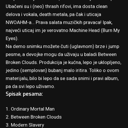
Ubačeni su i (neo) thrash rifovi, ima dosta clean
delova i vokala, death metala, pa čak i uticaja
NWOAHM-a… Prava salata muzičkih pravaca! Ipak,
najveći uticaj im je verovatno Machine Head (Burn My
Eyes).
Na demo snimku možete čuti (uglavnom) brze i jump
pesme, a devojke mogu da uživaju u baladi Between
Broken Clouds. Produkcija je kućna, lepo je uklopljeno,
jedino (semplovan) bubanj malo iritira. Toliko o ovom
materijalu, bilo bi lepo da se sada snimi i pravi album,
pa da svi lepo uživamo.
Spisak pesama:
1. Ordinary Mortal Man
2. Between Broken Clouds
3. Modern Slavery