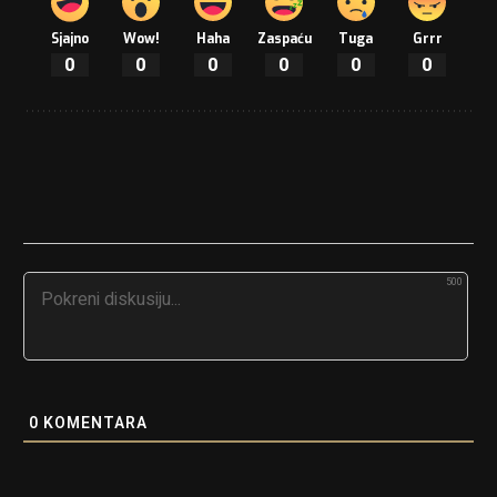
Sjajno
Wow!
Haha
Zaspaću
Tuga
Grrr
0
0
0
0
0
0
500
0
KOMENTARA