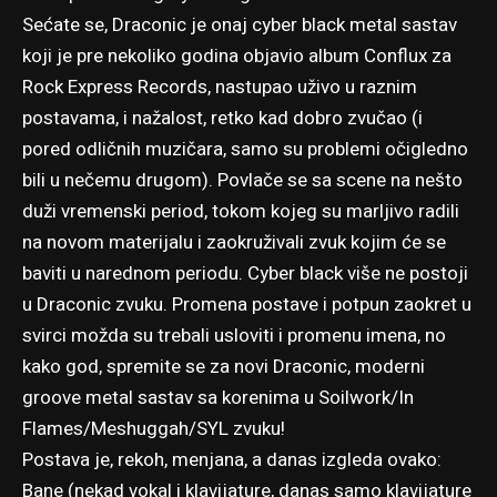
Sećate se, Draconic je onaj cyber black metal sastav
koji je pre nekoliko godina objavio album Conflux za
Rock Express Records, nastupao uživo u raznim
postavama, i nažalost, retko kad dobro zvučao (i
pored odličnih muzičara, samo su problemi očigledno
bili u nečemu drugom). Povlače se sa scene na nešto
duži vremenski period, tokom kojeg su marljivo radili
na novom materijalu i zaokruživali zvuk kojim će se
baviti u narednom periodu. Cyber black više ne postoji
u Draconic zvuku. Promena postave i potpun zaokret u
svirci možda su trebali usloviti i promenu imena, no
kako god, spremite se za novi Draconic, moderni
groove metal sastav sa korenima u Soilwork/In
Flames/Meshuggah/SYL zvuku!
Postava je, rekoh, menjana, a danas izgleda ovako:
Bane (nekad vokal i klavijature, danas samo klavijature