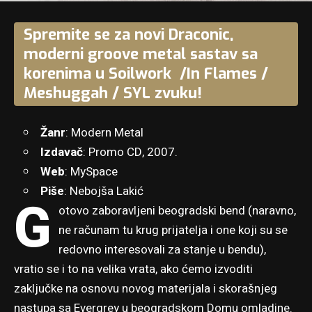
Spremite se za novi Draconic,
moderni groove metal sastav sa
korenima u Soilwork /In Flames /
Meshuggah / SYL zvuku!
Žanr
: Modern Metal
Izdavač
: Promo CD, 2007.
Web
:
MySpace
Piše
: Nebojša Lakić
G
otovo zaboravljeni beogradski bend (naravno,
ne računam tu krug prijatelja i one koji su se
redovno interesovali za stanje u bendu),
vratio se i to na velika vrata, ako ćemo izvoditi
zaključke na osnovu novog materijala i skorašnjeg
nastupa sa Evergrey u beogradskom Domu omladine.