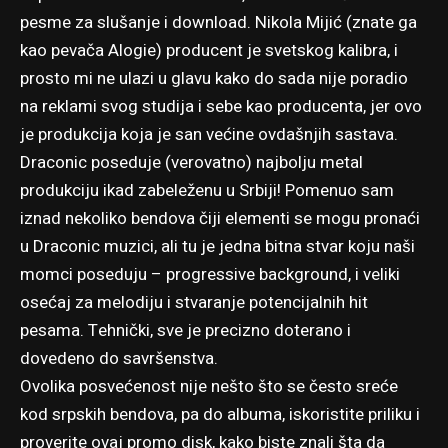
pesme za slušanje i download. Nikola Mijić (znate ga
kao pevača Alogie) producent je svetskog kalibra, i
prosto mi ne ulazi u glavu kako do sada nije poradio
na reklami svog studija i sebe kao producenta, jer ovo
je produkcija koja je san većine ovdašnjih sastava.
Draconic poseduje (verovatno) najbolju metal
produkciju ikad zabeleženu u Srbiji! Pomenuo sam
iznad nekoliko bendova čiji elementi se mogu pronaći
u Draconic muzici, ali tu je jedna bitna stvar koju naši
momci poseduju – progressive background, i veliki
osećaj za melodiju i stvaranje potencijalnih hit
pesama. Tehnički, sve je precizno doterano i
dovedeno do savršenstva.
Ovolika posvećenost nije nešto što se često sreće
kod srpskih bendova, pa do albuma, iskoristite priliku i
proverite ovaj promo disk, kako biste znali šta da