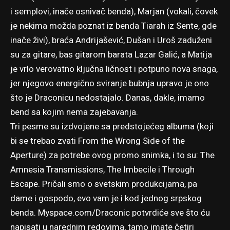
i semplovi, inače osnivač benda), Marjan (vokali, čovek
je nekima možda poznat iz benda Tiarah iz Sente, gde
inače živi), braća Andrijašević, Dušan i Uroš zaduženi
su za gitare, bas gitarom barata Lazar Galić, a Matija
je vrlo verovatno ključna ličnost i potpuno nova snaga,
jer njegovo energično sviranje bubnja upravo je ono
što je Draconicu nedostajalo. Danas, dakle, imamo
bend sa kojim nema zajebavanja.
Tri pesme su izdvojene sa predstojećeg albuma (koji
bi se trebao zvati From the Wrong Side of the
Aperture) za potrebe ovog promo snimka, i to su: The
Amnesia Transmissions, The Imbecile i Through
Escape. Pričali smo o svetskim produkcijama, pa
dame i gospodo, evo vam je i kod jednog srpskog
benda. Myspace.com/Draconic potvrdiće sve što ću
napisati u narednim redovima, tamo imate četiri