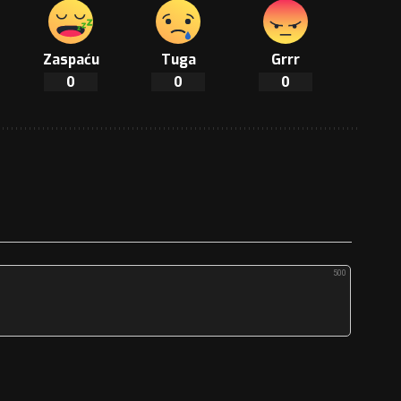
Zaspaću
Tuga
Grrr
0
0
0
500