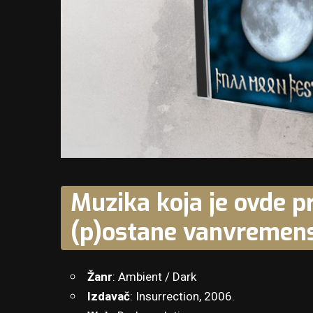
Muzika koja je ovde pr
(p)ostane vanvremen
Žanr
: Ambient / Dark
Izdavač
: Insurrection, 2006.