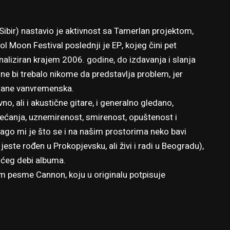
Sibir) nastavio je aktivnost sa Tamerlan projektom,
 Moon Festival poslednji je EP, kojeg čini pet
finaliziran krajem 2006. godine, do izdavanja i slanja
 ne bi trebalo nikome da predstavlja problem, jer
stane vanvremenska.
no, ali i akustične gitare, i generalno gledano,
ećanja, uznemirenost, smirenost, opuštenost i
rago mi je što se i na našim prostorima neko bavi
este rođen u Prokopjevsku, ali živi i radi u Beogradu),
ćeg debi albuma.
m pesme Cannon, koju u originalu potpisuje