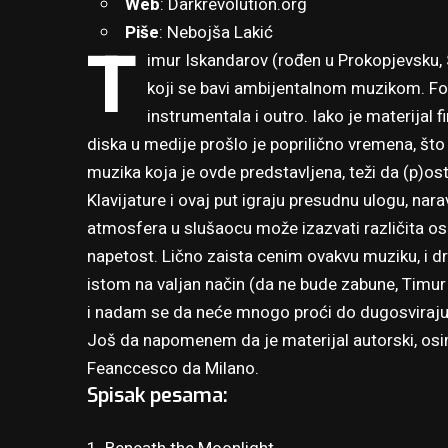
Web
:
Darkrevolution.org
Piše
: Nebojša Lakić
T
imur Iskandarov (rođen u Prokopjevsku, 
koji se bavi ambijentalnom muzikom. Fool
instrumentala i outro. Iako je materijal 
diska u medije prošlo je poprilično vremena, što
muzika koja je ovde predstavljena, teži da (p)o
Klavijature i ovaj put igraju presudnu ulogu, narav
atmosfera u slušaocu može izazvati različita os
napetost. Lično zaista cenim ovakvu muziku, i d
istom na valjan način (da ne bude zabune, Timur j
i nadam se da neće mnogo proći do dugosviraju
Još da napomenem da je materijal autorski, osi
Feanccesco da Milano.
Spisak pesama: