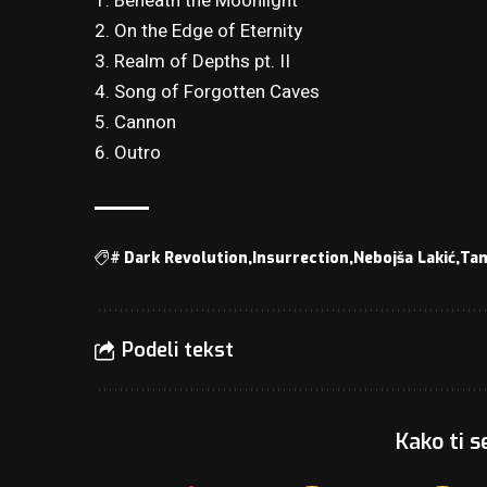
1. Beneath the Moonlight
2. On the Edge of Eternity
3. Realm of Depths pt. II
4. Song of Forgotten Caves
5. Cannon
6. Outro
#
Dark Revolution
Insurrection
Nebojša Lakić
Ta
Podeli tekst
Kako ti s