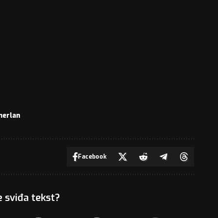
merlan
Facebook
e sviđa tekst?