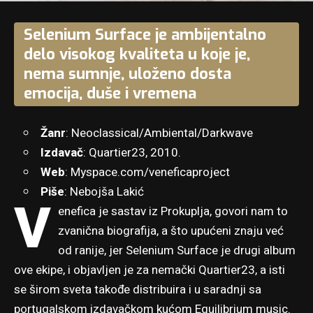
Selenium Surface je ambijentalno
delo visokog kvaliteta u koje je,
nema sumnje, uloženo dosta
emocija, duše i vremena
Žanr
: Neoclassical/Ambiental/Darkwave
Izdavač
: Quartier23, 2010.
Web
:
Myspace.com/veneficaproject
Piše
: Nebojša Lakić
V
enefica je sastav iz Prokuplja, govori nam to
zvanična biografija, a što upućeni znaju već
od ranije, jer Selenium Surface je drugi album
ove ekipe, i objavljen je za nemački Quartier23, a isti
se širom sveta takođe distribuira i u saradnji sa
portugalskom izdavačkom kućom Equilibrium music.