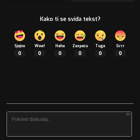
Kako ti se sviđa tekst?
Sjajno
Wow!
Haha
Zaspaću
Tuga
Grrr
0
0
0
0
0
0
500