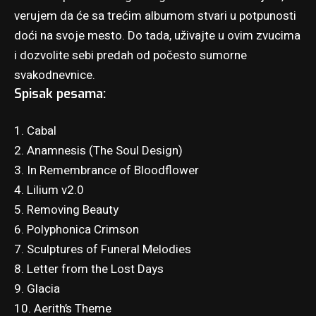
verujem da će sa trećim albumom stvari u potpunosti
doći na svoje mesto. Do tada, uživajte u ovim zvucima
i dozvolite sebi predah od počesto sumorne
svakodnevnice.
Spisak pesama:
1. Cabal
2. Anamnesis (The Soul Design)
3. In Remembrance of Bloodflower
4. Lilium v2.0
5. Removing Beauty
6. Polyphonica Crimson
7. Sculptures of Funeral Melodies
8. Letter from the Lost Days
9. Glacia
10. Aerith’s Theme