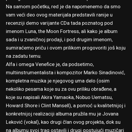
Na samom početku, red je da napomenemo da smo
vam veći deo ovog materijala predstavili ranije u
recenziji demo varijante CDa tada poznatog pod
imenom Luna, the Moon Fortress, ali kako je album
sada i u zvaničnoj prodaji, i pod drugim imenom,
sumiraćemo priču i ovom prilikom progovoriti još koju
na zadatu temu.
Alfa i omega Venefice je, da podsetimo,
multiinstrumentalista i kompozitor Marko Sinadinović,
kompletna muzika je njegovog uma delo (osim
nekoliko pesama koje su za ovu priliku obrađene, a
koje su napisali Akira Yamaoka, Nobuo Uematsu,
Howard Shore i Clint Mansell), a pomoć u kvalitetnijoj i
konkretnijoj realizaciji albuma pružila mu je Jovana
Leković (vokal), kao drugi član ovog projekta, dok su
na albumu svoj trag ostavili i drugi gostujući muzičari