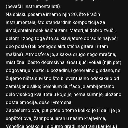
(pevači i instrumentalisti).
Na spisku pesama imamo njih 20, što kraćih
instrumentala, što standardnih kompozicija za
ambijentalni neoklasični žanr. Materijal dobro zvuči,
delom i zbog toga što su klavijature odradile najveći
deo posla (tek ponegde aktustična gitara i ritam
mašina). Atmosfera je, a kakva drugo nego mračna,
mistična i često depresivna. Gostujući vokali (njih pet)
odgovaraju muzici u pozadini, i generalno gledano, ne
čujemo ništa suvišno što bi eventualno odskakalo od
zamišljene slike; Selenium Surface je ambijentalno
delo visokog kvaliteta u koje je, nema sumnje, uloženo
dosta emocija, duše i vremena.
Zaobićemo ovaj put priču o tome koliko je (i da li je je
uopšte) ovaj žanr popularan u našim krajevima,
Venefica polako ali sigurno gradi inostranu karijeru, i