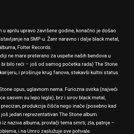
n u aprilu upravo završene godine, konačno je došao
dstavljanje na SMP-u. Žanr naravno i dalje black metal,
 albuma, Folter Records.
diji ne mare preterano za uspehe naših bendova u
 bi bilo reći – još od samog početka rada) The Stone
arijeru, i proširuje krug fanova, stekavši kultni status
 Stone opus, uglavnom nema. Furiozna svirka (najveći
e sasvim su lepo legle), brz i sirov black metal,
 i precizan, produkcija čišća nego inače (posebno kad
e još jedan reprezentativan The Stone album.
i iz naziva albuma, provlači tema smrti, zla, patnje –
oblema, i na Umro zaslužuje sve pohvale.