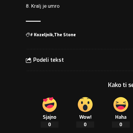
8. Kralj je umro
#
Kozeljnik
The Stone
Podeli tekst
Kako ti s
Sjajno
Wow!
Haha
0
0
0