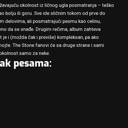
težavajuću okolnost iz ličnog ugla posmatranja – teško
o bolju ili goru. Sve ide sličnim tokom od prve do
im delovima, ali posmatrajući pesmu kao celinu,
vno da se snađe. Drugim rečima, album zahteva
t je i (možda čak i previše) kompleksan, pa ako
mojte. The Stone fanovi će sa druge strane i sami
ća okolnost samo za neke.
sak pesama: