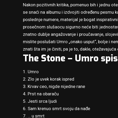
Nakon pozitivnih kritika, pomenuo bih i jednu o
se snaći na albumu i izdvojiti određenu pesmu ka
poslednje numere, materijal je bogat inspirativn
prosečnom slušaocu sigurno neće biti jednosta
znatno dublje angažovanje i proučavanje, slojevi
mislite poslušati Umro „onako usput“, bolje i ne
znati šta im je činiti, pa je to, dakle, otežavaju
The Stone – Umro spi
1. Umro
2. Zlo je uvek korak ispred
3. Krvav ceo, nigde nijedne rane
4. Prst na obaraču
5. Jesti srca ljudi
6. Sam krenuo smrt svoju da nađe
7. … u smrt