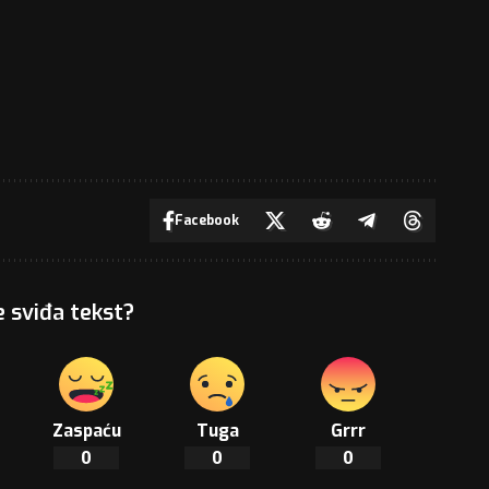
Facebook
e sviđa tekst?
Zaspaću
Tuga
Grrr
0
0
0