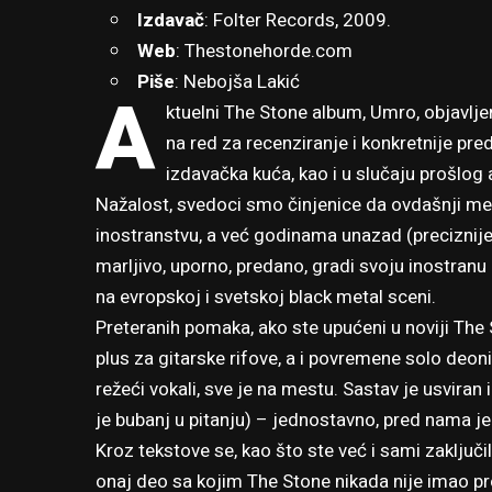
Izdavač
: Folter Records, 2009.
Web
:
Thestonehorde.com
Piše
: Nebojša Lakić
A
ktuelni The Stone album, Umro, objavlje
na red za recenziranje i konkretnije pre
izdavačka kuća, kao i u slučaju prošlog
Nažalost, svedoci smo činjenice da ovdašnji me
inostranstvu, a već godinama unazad (preciznije
marljivo, uporno, predano, gradi svoju inostranu k
na evropskoj i svetskoj black metal sceni.
Preteranih pomaka, ako ste upućeni u noviji The
plus za gitarske rifove, a i povremene solo deonic
režeći vokali, sve je na mestu. Sastav je usviran
je bubanj u pitanju) – jednostavno, pred nama j
Kroz tekstove se, kao što ste već i sami zaključil
onaj deo sa kojim The Stone nikada nije imao pr