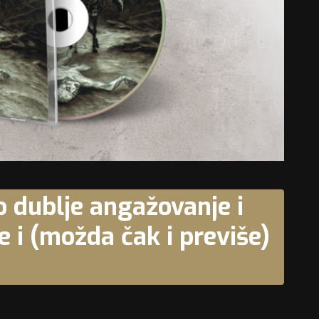
 dublje angažovanje i
je i (možda čak i previše)