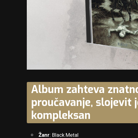
Album zahteva znatno
proučavanje, slojevit 
kompleksan
Žanr
: Black Metal