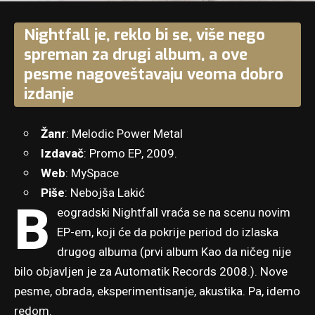
Nightfall je, reklo bi se, više nego
spreman za drugi album, a ove
pesme nagoveštavaju veoma dobro
izdanje
Žanr
: Melodic Power Metal
Izdavač
: Promo EP, 2009.
Web
:
MySpace
Piše
: Nebojša Lakić
B
eogradski Nightfall vraća se na scenu novim
EP-em, koji će da pokrije period do izlaska
drugog albuma (prvi album Kao da ničeg nije
bilo objavljen je za Automatik Records 2008.). Nove
pesme, obrada, eksperimentisanje, akustika. Pa, idemo
redom.