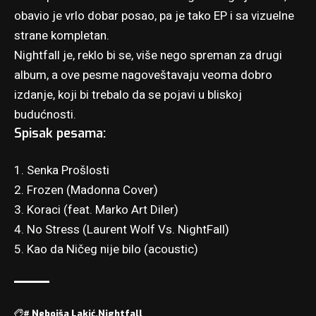
obavio je vrlo dobar posao, pa je tako EP i sa vizuelne
strane kompletan.
Nightfall je, reklo bi se, više nego spreman za drugi
album, a ove pesme nagoveštavaju veoma dobro
izdanje, koji bi trebalo da se pojavi u bliskoj
budućnosti.
Spisak pesama:
1. Senka Prošlosti
2. Frozen (Madonna Cover)
3. Koraci (feat. Marko Art Diler)
4. No Stress (Laurent Wolf Vs. NightFall)
5. Kao da Ničeg nije bilo (acoustic)
#
Nebojša Lakić
Nightfall