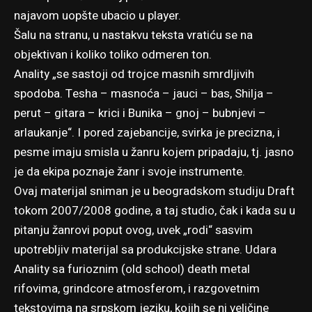
najavom uopšte ubacio u player.
Šalu na stranu, u nastakvu teksta vratiću se na
objektivan i koliko toliko odmeren ton.
Anality „se sastoji od trojce masnih smrdljivih
spodoba. Tesha – masnoća – jauci – bas, Shilja –
perut – gitara – krici i Bunika – gnoj – bubnjevi –
arlaukanje“. I pored zajebancije, svirka je precizna, i
pesme imaju smisla u žanru kojem pripadaju, tj. jasno
je da ekipa poznaje žanr i svoje instrumente.
Ovaj materijal sniman je u beogradskom studiju Draft
tokom 2007/2008 godine, a taj studio, čak i kada su u
pitanju žanrovi poput ovog, uvek „rodi“ sasvim
upotrebljiv materijal sa produkcijske strane. Udara
Anality sa furioznim (old school) death metal
rifovima, grindcore atmosferom, i razgovetnim
tekstovima na srpskom jeziku, kojih se ni veličine