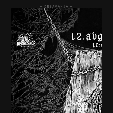
– DEŠAVANJA –