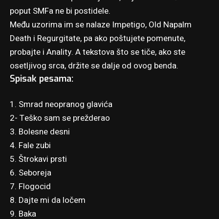
poput SMFa ne bi postidele.
Među uzorima im se nalaze Impetigo, Old Napalm
Death i Regurgitate, pa ako poštujete pomenute,
probajte i Anality. A tekstova što se tiče, ako ste
osetljivog srca, držite se dalje od ovog benda.
Spisak pesama:
1. Smrad neopranog glavića
2- Teško sam se prežderao
3. Bolesne desni
4. Fale zubi
5. Štrokavi prsti
6. Seboreja
7. Flogocid
8. Dajte mi da ločem
9. Baka