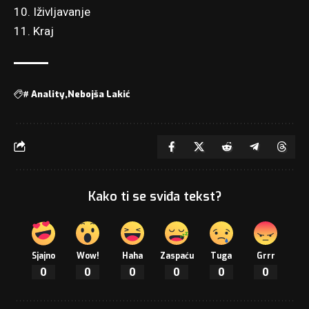
10. Iživljavanje
11. Kraj
#
Anality
Nebojša Lakić
Kako ti se sviđa tekst?
Sjajno
Wow!
Haha
Zaspaću
Tuga
Grrr
0
0
0
0
0
0