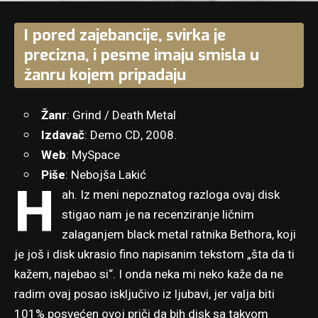
I pored zajebancije, svirka je
precizna, i pesme imaju smisla u
žanru kojem pripadaju
Žanr
: Grind / Death Metal
Izdavač
: Demo CD, 2008.
Web
:
MySpace
Piše
: Nebojša Lakić
H
ah. Iz meni nepoznatog razloga ovaj disk
stigao nam je na recenziranje ličnim
zalaganjem black metal ratnika Bethora, koji
je još i disk ukrasio fino napisanim tekstom „šta da ti
kažem, najebao si“. I onda neka mi neko kaže da ne
radim ovaj posao isključivo iz ljubavi, jer valja biti
101% posvećen ovoj priči da bih disk sa takvom