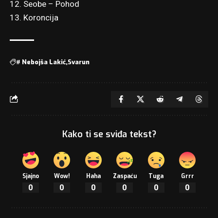
12. Seobe – Pohod
13. Koroncija
#
Nebojša Lakić
Svarun
Kako ti se sviđa tekst?
Sjajno
Wow!
Haha
Zaspaću
Tuga
Grrr
0
0
0
0
0
0