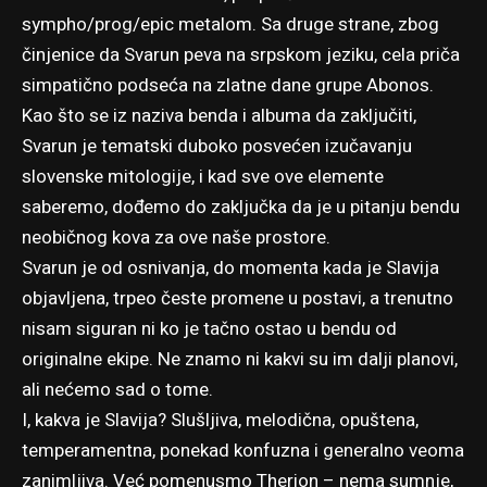
sympho/prog/epic metalom. Sa druge strane, zbog
činjenice da Svarun peva na srpskom jeziku, cela priča
simpatično podseća na zlatne dane grupe Abonos.
Kao što se iz naziva benda i albuma da zaključiti,
Svarun je tematski duboko posvećen izučavanju
slovenske mitologije, i kad sve ove elemente
saberemo, dođemo do zaključka da je u pitanju bendu
neobičnog kova za ove naše prostore.
Svarun je od osnivanja, do momenta kada je Slavija
objavljena, trpeo česte promene u postavi, a trenutno
nisam siguran ni ko je tačno ostao u bendu od
originalne ekipe. Ne znamo ni kakvi su im dalji planovi,
ali nećemo sad o tome.
I, kakva je Slavija? Slušljiva, melodična, opuštena,
temperamentna, ponekad konfuzna i generalno veoma
zanimljiva. Već pomenusmo Therion – nema sumnje,