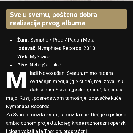
Sve u svemu, pošteno dobra
realizacija prvog albuma
Žanr
: Sympho / Prog / Pagan Metal
Izdavač
: Nymphaea Records, 2010.
Web
:
MySpace
Piše
: Nebojša Lakić
M
ladi Novosađani Svarun, mimo radara
ovdašnjih medija (gle čuda), realizovali su
debi album Slavija „preko grane“, tačnije u
majci Rusiji, posredstvom tamošnje izdavačke kuće
Nymphaea Records.
Za Svarun možda znate, a možda i ne. Reč je o prilično
ambicioznom projektu, kojeg krase raznorazni operski
i clean vokali a la Therion, propraćeni