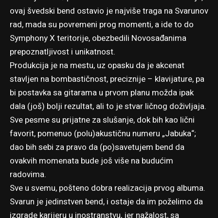
ovaj švedski bend ostavio je najviše traga na Svarunov
rad, mada su povremeni prog momenti, a ide to do
Symphony X teritorije, obezbedili Novosađanima
prepoznatljivost i unikatnost.
Produkcija je na mestu, uz opasku da je akcenat
stavljen na bombastičnost, preciznije – klavijature, pa
bi postavka sa gitarama u prvom planu možda ipak
dala (još) bolji rezultat, ali to je stvar ličnog doživljaja.
Sve pesme su prijatne za slušanje, dok bih kao lični
favorit, pomenuo (polu)akustičnu numeru „Jabuka“;
dao bih sebi za pravo da (po)savetujem bend da
ovakvih momenata bude još više na budućim
radovima.
Sve u svemu, pošteno dobra realizacija prvog albuma.
Svarun je jedinstven bend, i ostaje da im poželimo da
izgrade karijeru u inostranstvu, jer nažalost, sa