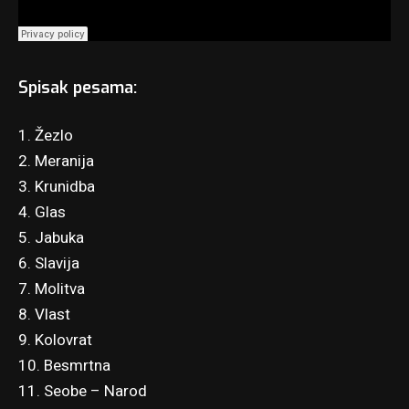
Spisak pesama:
1. Žezlo
2. Meranija
3. Krunidba
4. Glas
5. Jabuka
6. Slavija
7. Molitva
8. Vlast
9. Kolovrat
10. Besmrtna
11. Seobe – Narod