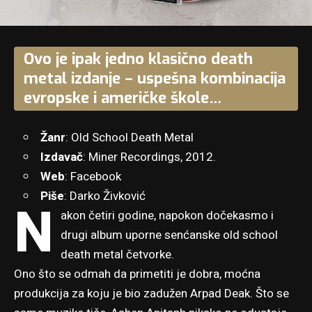
Ovo je ipak jedno klasično death
metal izdanje – uspešna kombinacija
evropske i američke škole…
Žanr
: Old School Death Metal
Izdavač
: Miner Recordings, 2012.
Web
:
Facebook
Piše
: Darko Živković
N
akon četiri godine, napokon dočekasmo i
drugi album uporne senćanske old school
death metal četvorke.
Ono što se odmah da primetiti je dobra, moćna
produkcija za koju je bio zadužen Arpad Deak. Što se