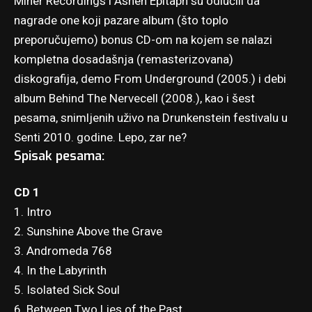
Miner Recordings i Ashen Epitaph su odlučili da
nagrade one koji pazare album (što toplo
preporučujemo) bonus CD-om na kojem se nalazi
kompletna dosadašnja (remasterizovana)
diskografija, demo From Underground (2005.) i debi
album Behind The Nervecell (2008.), kao i šest
pesama, snimljenih uživo na Drunkenstein festivalu u
Senti 2010. godine. Lepo, zar ne?
Spisak pesama:
CD 1
1. Intro
2. Sunshine Above the Grave
3. Andromeda 768
4. In the Labyrinth
5. Isolated Sick Soul
6. Between Two Lies of the Past