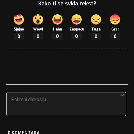
Kako ti se sviđa tekst?
Sjajno
Wow!
Haha
Zaspaću
Tuga
Grrr
0
0
0
0
0
0
500
0
KOMENTARA