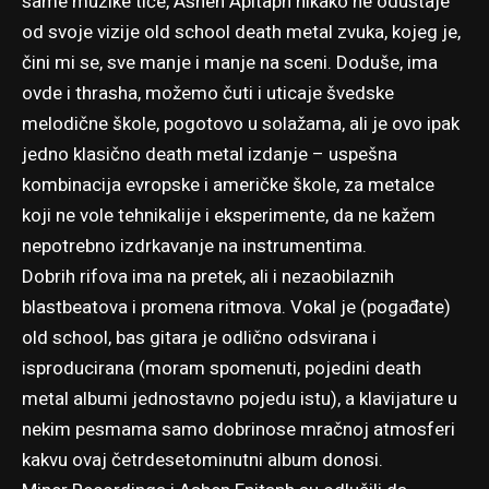
same muzike tiče, Ashen Apitaph nikako ne odustaje
od svoje vizije old school death metal zvuka, kojeg je,
čini mi se, sve manje i manje na sceni. Doduše, ima
ovde i thrasha, možemo čuti i uticaje švedske
melodične škole, pogotovo u solažama, ali je ovo ipak
jedno klasično death metal izdanje – uspešna
kombinacija evropske i američke škole, za metalce
koji ne vole tehnikalije i eksperimente, da ne kažem
nepotrebno izdrkavanje na instrumentima.
Dobrih rifova ima na pretek, ali i nezaobilaznih
blastbeatova i promena ritmova. Vokal je (pogađate)
old school, bas gitara je odlično odsvirana i
isproducirana (moram spomenuti, pojedini death
metal albumi jednostavno pojedu istu), a klavijature u
nekim pesmama samo dobrinose mračnoj atmosferi
kakvu ovaj četrdesetominutni album donosi.