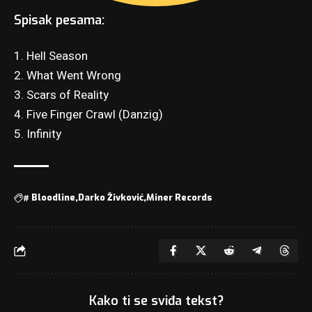
Spisak pesama:
1. Hell Season
2. What Went Wrong
3. Scars of Reality
4. Five Finger Crawl (Danzig)
5. Infinity
#
Bloodline
Darko Živković
Miner Records
Kako ti se sviđa tekst?