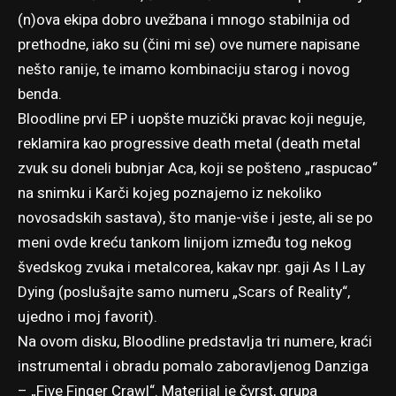
(n)ova ekipa dobro uvežbana i mnogo stabilnija od
prethodne, iako su (čini mi se) ove numere napisane
nešto ranije, te imamo kombinaciju starog i novog
benda.
Bloodline prvi EP i uopšte muzički pravac koji neguje,
reklamira kao progressive death metal (death metal
zvuk su doneli bubnjar Aca, koji se pošteno „raspucao“
na snimku i Karči kojeg poznajemo iz nekoliko
novosadskih sastava), što manje-više i jeste, ali se po
meni ovde kreću tankom linijom između tog nekog
švedskog zvuka i metalcorea, kakav npr. gaji As I Lay
Dying (poslušajte samo numeru „Scars of Reality“,
ujedno i moj favorit).
Na ovom disku, Bloodline predstavlja tri numere, kraći
instrumental i obradu pomalo zaboravljenog Danziga
– „Five Finger Crawl“. Materijal je čvrst, grupa