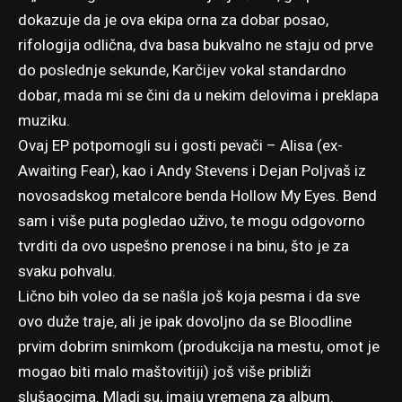
dokazuje da je ova ekipa orna za dobar posao,
rifologija odlična, dva basa bukvalno ne staju od prve
do poslednje sekunde, Karčijev vokal standardno
dobar, mada mi se čini da u nekim delovima i preklapa
muziku.
Ovaj EP potpomogli su i gosti pevači – Alisa (ex-
Awaiting Fear), kao i Andy Stevens i Dejan Poljvaš iz
novosadskog metalcore benda Hollow My Eyes. Bend
sam i više puta pogledao uživo, te mogu odgovorno
tvrditi da ovo uspešno prenose i na binu, što je za
svaku pohvalu.
Lično bih voleo da se našla još koja pesma i da sve
ovo duže traje, ali je ipak dovoljno da se Bloodline
prvim dobrim snimkom (produkcija na mestu, omot je
mogao biti malo maštovitiji) još više približi
slušaocima. Mladi su, imaju vremena za album.