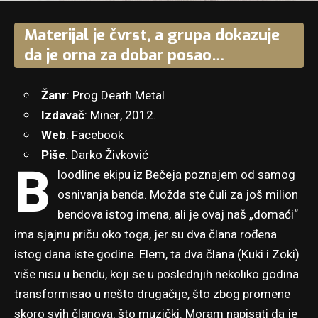
Materijal je čvrst, a grupa dokazuje
da je orna za dobar posao…
Žanr
: Prog Death Metal
Izdavač
: Miner, 2012.
Web
:
Facebook
Piše
: Darko Živković
B
loodline ekipu iz Bečeja poznajem od samog
osnivanja benda. Možda ste čuli za još milion
bendova istog imena, ali je ovaj naš „domaći“
ima sjajnu priču oko toga, jer su dva člana rođena
istog dana iste godine. Elem, ta dva člana (Kuki i Zoki)
više nisu u bendu, koji se u poslednjih nekoliko godina
transformisao u nešto drugačije, što zbog promene
skoro svih članova, što muzički. Moram napisati da je