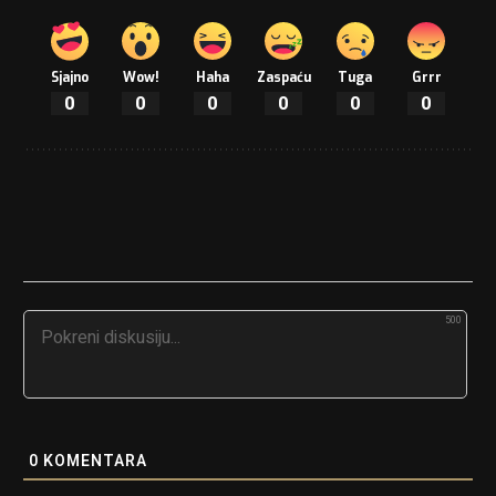
Sjajno
Wow!
Haha
Zaspaću
Tuga
Grrr
0
0
0
0
0
0
500
0
KOMENTARA