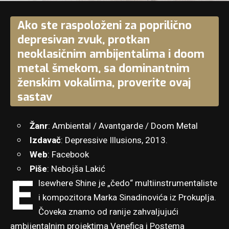
Ako ste raspoloženi za poprilično
depresivan zvuk, protkan
neoklasičnim ambijentalima i doom
metal šmekom, sa dominantnim
ženskim vokalima, proverite ovaj
sastav
Žanr
: Ambiental / Avantgarde / Doom Metal
Izdavač
: Depressive Illusions, 2013.
Web
:
Facebook
Piše
: Nebojša Lakić
E
lsewhere Shine je „čedo“ multiinstrumentaliste
i kompozitora Marka Sinadinovića iz Prokuplja.
Čoveka znamo od ranije zahvaljujući
ambijentalnim projektima Venefica i Postema