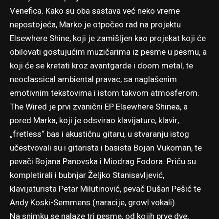
Venefica. Kako su oba sastava već neko vreme
nepostojeća, Marko je otpočeo rad na projektu
Elsewhere Shine, koji je zamišljen kao projekat koji će
obilovati gostujućim muzičarima iz pesme u pesmu, a
koji će se kretati kroz avantgarde i doom metal, te
neoclassical ambiental pravac, sa naglašenim
emotivnim tekstovima i istom takvom atmosferom.
The Wired je prvi zvanični EP Elsewhere Shinea, a
pored Marka, koji je odsvirao klavijature, klavir,
„fretless“ bas i akustičnu gitaru, u stvaranju istog
učestvovali su i gitarista i basista Bojan Vukoman, te
pevači Bojana Panovska i Miodrag Fodora. Priču su
kompletirali i bubnjar Željko Stanisavljević,
klavijaturista Petar Milutinović, pevač Dušan Pešić te
Andy Koski-Semmens (naracije, growl vokali).
Na snimku se nalaze tri pesme, od kojih prve dve,