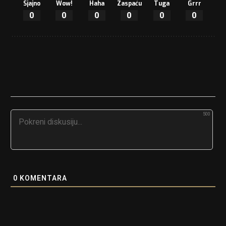
Sjajno
Wow!
Haha
Zaspaću
Tuga
Grrr
0
0
0
0
0
0
500
0
KOMENTARA