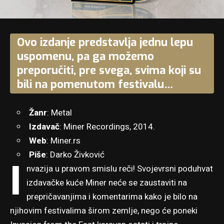
Ovo izdanje predstavlja jednu lepu
uspomenu, pa ga možemo
preporučiti, pre svega, svima koji su
bili na pomenutom festivalu…
Žanr
: Metal
Izdavač
: Miner Recordings, 2014.
Web
:
Miner.rs
Piše
: Darko Živković
I
nvazija u pravom smislu reči! Svojevrsni poduhvat
izdavačke kuće Miner neće se zaustaviti na
prepričavanjima i komentarima kako je bilo na
njihovim festivalima širom zemlje, nego će poneki