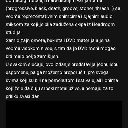
domaćeg metala, u narazličitijim varijantama
(progressive, black, death, groove, stoner, thrash…) sa
veoma reprezentativnim snimcima i sjajnim audio
miksom za koji je bila zadužena ekipa iz Headroom
studija.
Sam dizajn omota, bukleta i DVD materijala je na
veoma visokom nivou, s tim da je DVD meni mogao
biti malo bolje zamišljen.
U svakom slučaju, ovo izdanje predstavlja jednu lepu
uspomenu, pa ga možemo preporučiti pre svega
svima koji su bili na pomenutom festivalu, ali i onima
koji žele da čuju srpski metal uživo, a nemaju za to
priliku svaki dan.