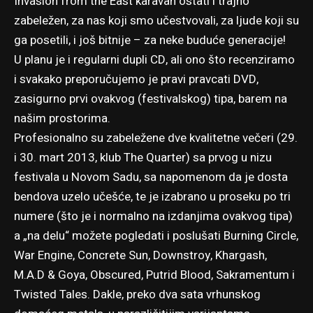
Invasion from the East karavan ostati i trajno
zabeležen, za nas koji smo učestvovali, za ljude koji su
ga posetili, i još bitnije – za neke buduće generacije!
U planu je i regularni dupli CD, ali ono što recenziramo
i svakako preporučujemo je pravi pravcati DVD,
zasigurno prvi ovakvog (festivalskog) tipa, barem na
našim prostorima.
Profesionalno su zabeležene dve kvalitetne večeri (29.
i 30. mart 2013, klub The Quarter) sa prvog u nizu
festivala u Novom Sadu, sa napomenom da je dosta
bendova uzelo učešće, te je izabrano u proseku po tri
numere (što je i normalno na izdanjima ovakvog tipa)
a „na delu“ možete pogledati i poslušati Burning Circle,
War Engine, Concrete Sun, Downstroy, Khargash,
M.A.D & Goya, Obscured, Putrid Blood, Sakramentum i
Twisted Tales. Dakle, preko dva sata vrhunskog