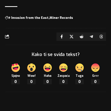
#
Invasion from the East
Miner Records
Kako ti se sviđa tekst?
Sjajno
Wow!
Haha
Zaspaću
Tuga
Grrr
0
0
0
0
0
0