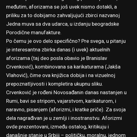
međutim, aforizama se još uvek nismo dotakli, a
priliku za to dobijamo zahvaljujući zbirci nazvanoj
Jedna muva sa dva udarca, u izdanju beogradske
Porodične manufakture.
Po čemu je ovo delo specifično? Pre svega, u pitanju
je interesantna zbirka danas (i uvek) aktuelnih
aforizama (taj deo posla obavio je Branislav
Crvenković), kombinovana sa karikaturama (Jakša
Vlahović), čime ova knjižica dobija i na vizuelnoj
prepoznatljivosti i kompletira ukupnu sliku.
Crvenković je rođeni Novosađanin danas nastanjen u
Rumi, bavi se stripom, vajarstvom, karikaturom, i
naravno, pisanjem (aforizmi, i kratke priče). Za svoja
dela nagrađivan je u zemlji i inostranstvu. Aforizmi
ovde prezentovani, između ostalog, kritikuju i
današnje stanje u Srbiji – političku, moralnu, jednom