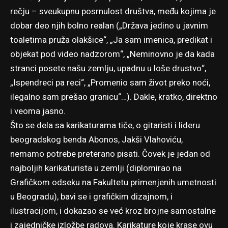
rečju – sveukupnu posrnulost društva, među kojima je
dobar deo njih bolno realan („Država jedino u javnim
toaletima pruža olakšice“, „Ja sam imenica, predikat i
objekat pod video nadzorom“, „Neminovno je da kada
stranci posete našu zemlju, upadnu u loše drustvo“,
„Ispendreci pa reci“, „Promenio sam život preko noći,
ilegalno sam prešao granicu“…). Dakle, kratko, direktno
i veoma jasno.
Što se dela sa karikaturama tiče, o gitaristi i lideru
beogradskog benda Abonos, Jakši Vlahoviću,
nemamo potrebe preterano pisati. Čovek je jedan od
najboljih karikaturista u zemlji (diplomirao na
Grafičkom odseku na Fakultetu primenjenih umetnosti
u Beogradu), bavi se i grafičkim dizajnom, i
ilustracijom, i dokazao se već kroz brojne samostalne
i zajedničke izložbe radova. Karikature koje krase ovu