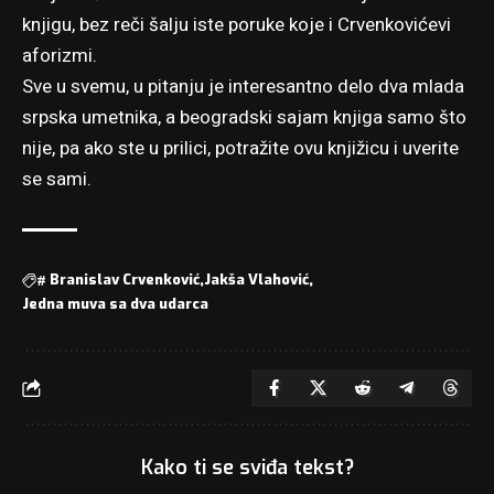
knjigu, bez reči šalju iste poruke koje i Crvenkovićevi
aforizmi.
Sve u svemu, u pitanju je interesantno delo dva mlada
srpska umetnika, a beogradski sajam knjiga samo što
nije, pa ako ste u prilici, potražite ovu knjižicu i uverite
se sami.
#
Branislav Crvenković
Jakša Vlahović
Jedna muva sa dva udarca
Kako ti se sviđa tekst?