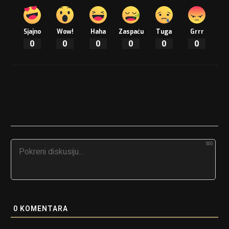
Sjajno
Wow!
Haha
Zaspaću
Tuga
Grrr
0
0
0
0
0
0
500
0
KOMENTARA