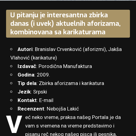
U pitanju je interesantna zbirka
danas (i uvek) aktuelnih aforizama,
kombinovana sa karikaturama
Autori
: Branislav Crvenković (aforizmi), Jakša
Vlahović (karikature)
Izdavač
: Porodična Manufaktura
Godina
: 2009.
Tip dela
: Zbirka aforizama i karikatura
Jezik
: Srpski
Kontakt
:
E-mail
Recenzent
: Nebojša Lakić
V
eć neko vreme, praksa našeg Portala je da
vam s vremena na vreme predstavimo i
pisanu reč nekog našeg pisca ili pesnika,