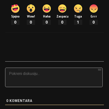
Sjajno
Wow!
Haha
Zaspaću
Tuga
Grrr
0
0
0
0
1
0
500
0
KOMENTARA