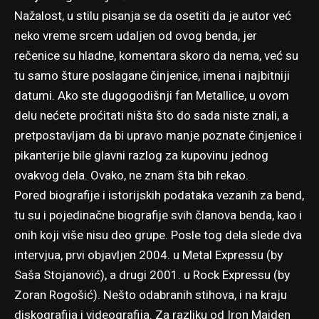
Nažalost, u stilu pisanja se da osetiti da je autor već
neko vreme srcem udaljen od ovog benda, jer
rečenice su hladne, komentara skoro da nema, već su
tu samo šture poslagane činjenice, imena i najbitniji
datumi. Ako ste dugogodišnji fan Metallice, u ovom
delu nećete proćitati ništa što do sada niste znali, a
pretpostavljam da bi upravo manje poznate činjenice i
pikanterije bile glavni razlog za kupovinu jednog
ovakvog dela. Ovako, ne znam šta bih rekao.
Pored biografije i istorijskih podataka vezanih za bend,
tu su i pojedinačne biografije svih članova benda, kao i
onih koji više nisu deo grupe. Posle tog dela slede dva
intervjua, prvi objavljen 2004. u Metal Expressu (by
Saša Stojanović), a drugi 2001. u Rock Expressu (by
Zoran Rogošić). Nešto odabranih stihova, i na kraju
diskografija i videografija. Za razliku od Iron Maiden