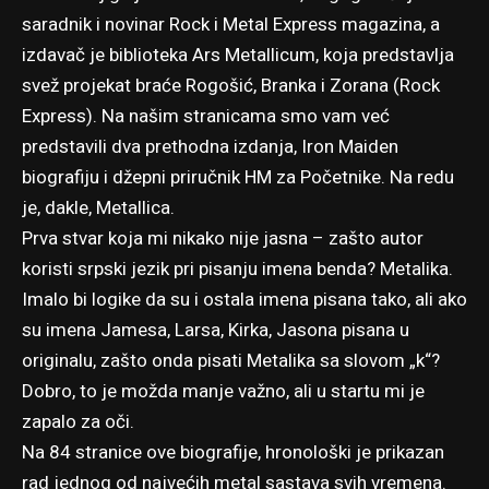
saradnik i novinar Rock i Metal Express magazina, a
izdavač je biblioteka Ars Metallicum, koja predstavlja
svež projekat braće Rogošić, Branka i Zorana (Rock
Express). Na našim stranicama smo vam već
predstavili dva prethodna izdanja, Iron Maiden
biografiju i džepni priručnik HM za Početnike. Na redu
je, dakle, Metallica.
Prva stvar koja mi nikako nije jasna – zašto autor
koristi srpski jezik pri pisanju imena benda? Metalika.
Imalo bi logike da su i ostala imena pisana tako, ali ako
su imena Jamesa, Larsa, Kirka, Jasona pisana u
originalu, zašto onda pisati Metalika sa slovom „k“?
Dobro, to je možda manje važno, ali u startu mi je
zapalo za oči.
Na 84 stranice ove biografije, hronološki je prikazan
rad jednog od najvećih metal sastava svih vremena.