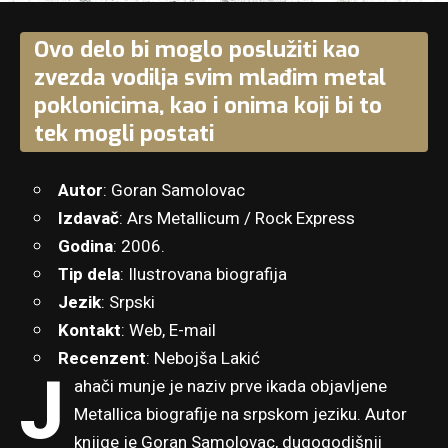
Ovo delo bi moglo poslužiti kao
zvezda vodilja svim mlađim metal
poklonicima, kao i onima koji bi to
tek mogli postati
Autor
: Goran Samolovac
Izdavač
: Ars Metallicum / Rock Express
Godina
: 2006.
Tip dela
: Ilustrovana biografija
Jezik
: Srpski
Kontakt
:
Web
,
E-mail
Recenzent
: Nebojša Lakić
J
ahači munje je naziv prve ikada objavljene
Metallica biografije na srpskom jeziku. Autor
knjige je Goran Samolovac, dugogodišnji