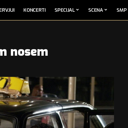
ERVJUI
KONCERTI
SPECIJAL
SCENA
SMP 
im nosem