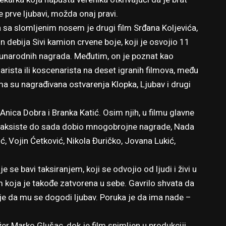
e prve ljubavi, možda onaj pravi.
 sa slomljenim nosem je drugi film Srđana Koljevića,
n debija Sivi kamion crvene boje, koji je osvojio 11
narodnih nagrada. Međutim, on je poznat kao
arista ili koscenarista na deset igranih filmova, među
ma su nagrađivana ostvarenja Klopka, Ljubav i drugi
 Anica Dobra i Branka Katić. Osim njih, u filmu glavne
u taksiste do sada dobio mnogobrojne nagrade, Nada
ć, Vojin Ćetković, Nikola Đuričko, Jovana Lukić,
je se bavi taksiranjem, koji se odvojio od ljudi i živi u
koja je takođe zatvorena u sebe. Gavrilo shvata da
kuje da mu se dogodi ljubav. Poruka je da ima nade –
žer Marko Glušac, dok je film snimljen u produkciji