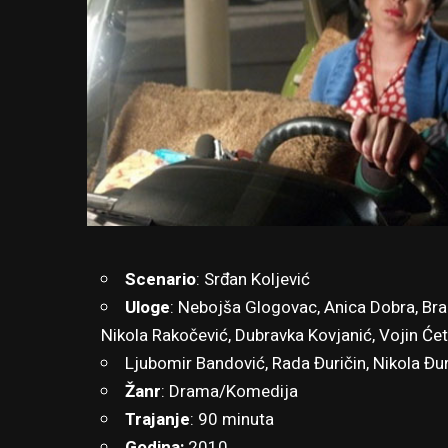
Scenario
: Srđan Koljević
Uloge
: Nebojša Glogovac, Anica Dobra, Bran
Nikola Rakočević, Dubravka Kovjanić, Vojin Ćet
Ljubomir Bandović, Rada Đuričin, Nikola Đu
Žanr
: Drama/Komedija
Trajanje
: 90 minuta
Godina:
2010.