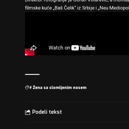
filmske kuće „Baš Čelik“ iz Srbije i „Neu Mediopo
#
Žena sa slomljenim nosem
Podeli tekst