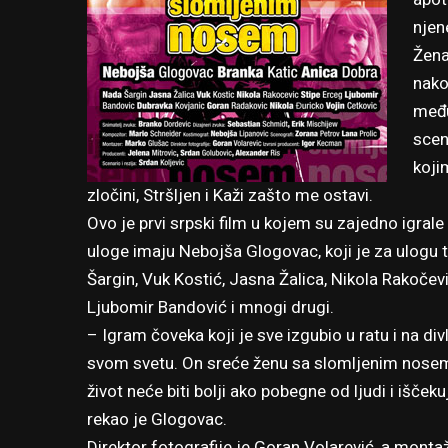
njen
Žena
nako
među
scen
koji
zločini, Stršljen i Kaži zašto me ostavi.
Ovo je prvi srpski film u kojem su zajedno igrale
uloge imaju Nebojša Glogovac, koji je za ulog
Šargin, Vuk Kostić, Jasna Žalica, Nikola Rakočevi
Ljubomir Bandović i mnogi drugi.
– Igram čoveka koji je sve izgubio u ratu i na divl
svom svetu. On sreće ženu sa slomljenim nosem 
život neće biti bolji ako pobegne od ljudi i išče
rekao je Glogovac.
Direktor fotografije je Goran Volarević, a monta