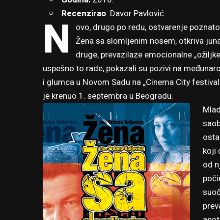
Recenzirao
: Davor Pavlović
N
ovo, drugo po redu, ostvarenje poznatog
Žena sa slomljenim nosem, otkriva juna
druge, prevazilaze emocionalne „ožiljke“
uspešno to rade, pokazali su pozivi na međunarod
i glumca u Novom Sadu na „Cinema City festivalu“.
je krenuo 1. septembra u Beogradu.
Mlad
saob
osta
koji
od n
poči
suoč
prev
apot