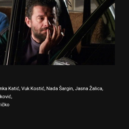
ka Katić, Vuk Kostić, Nada Šargin, Jasna Žalica,
ković,
ričko