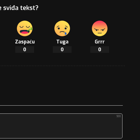
e sviđa tekst?
Zaspaću
Tuga
Grrr
0
0
0
500