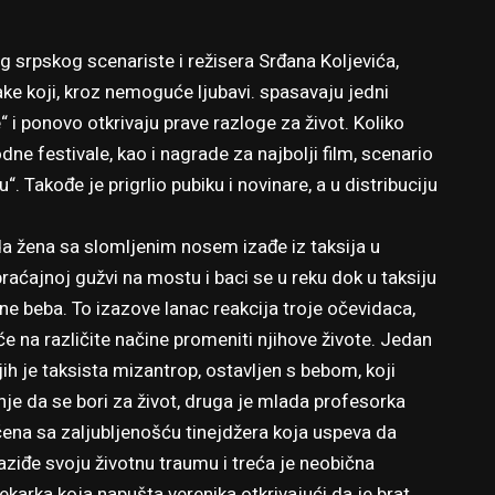
 srpskog scenariste i režisera Srđana Koljevića,
ke koji, kroz nemoguće ljubavi. spasavaju jedni
 i ponovo otkrivaju prave razloge za život. Koliko
ne festivale, kao i nagrade za najbolji film, scenario
 Takođe je prigrlio pubiku i novinare, a u distribuciju
a žena sa slomljenim nosem izađe iz taksija u
raćajnoj gužvi na mostu i baci se u reku dok u taksiju
ne beba. To izazove lanac reakcija troje očevidaca,
 će na različite načine promeniti njihove živote. Jedan
jih je taksista mizantrop, ostavljen s bebom, koji
nje da se bori za život, druga je mlada profesorka
ena sa zaljubljenošću tinejdžera koja uspeva da
aziđe svoju životnu traumu i treća je neobična
ekarka koja napušta verenika otkrivajući da je brat