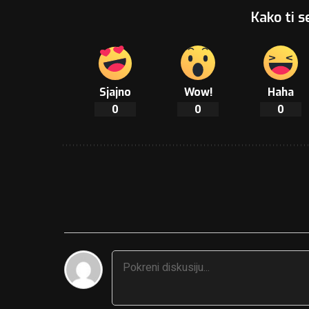
Kako ti s
Sjajno
Wow!
Haha
0
0
0