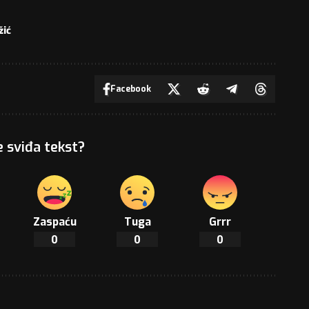
žić
Facebook
e sviđa tekst?
Zaspaću
Tuga
Grrr
0
0
0