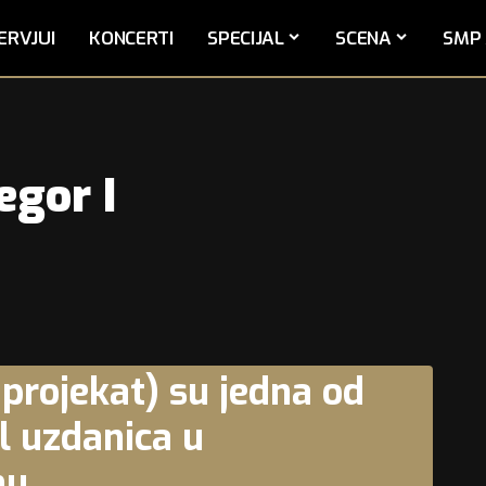
ERVJUI
KONCERTI
SPECIJAL
SCENA
SMP 
egor I
i projekat) su jedna od
l uzdanica u
nu