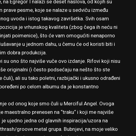
e, na Egregor I nalazi se deset naslova, od kojih su
 prave pesme, koje se nalaze u sedviču između
čnog uvoda i istog takavog završetka. Svih osam
ozicija je vrhunskog kvaliteta (zbog čega ih neću ni
njati poimenice), što će vam omogućiti nenaporno
lušavanje u jednom dahu, u čemu će od koristi biti i
im dobra produkcija.
vi su ono što najviše vuče ovo izdanje. Rifovi koji nisu
iše originalni (i često podsećaju na nešto što ste
e čuli), ali su tako poletni, razbijački i ukusno odrađeni
spoređeni po celom albumu da je konstantno
enje od onog koje smo čuli u Merciful Angel. Ovoga
je maestralno prenesen na “traku“ i koji me najviše
 je ujedno jedna od glavnih inspiracija/uzora na
/thrash/groove metal grupa. Bubnjevi, na moje veliko