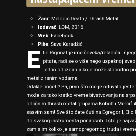
Žanr
: Melodic Death / Thrash Metal
Izdavač
: LOM, 2016.
Web
:
Facebook
Piše
:
Sava Karadžić
E
lio Rigonat je ime čoveka/mladića i nje
pitate, radi se o više nego uspešnoj sve
jedno od izdanja koje može slobodno pre
metaliziranim vodama.
Odakle početi? Pa, prvo što me je oduvalo jeste
može za tako kratko vreme bivstvovanja na srpsk
odličnim thrash metal grupama Kobolt i Merciful A
sasvim sam! Sve što ćete čuti na Egregor I, Elio
do svakog instrumenta ponaosob. I što je najva
zamislim koliko je samopregornog truda i vremen