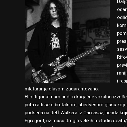
Dalj
osam
odli
komp
pomi
pres
sasv
Rifo
prev
ranij
i ra
mlataranje glavom zagarantovano.
Elio Rigonat nam nudi i drugačije vokalno izvođ
puta radi se o brutalnom, ubistvenom glasu koji 
podseća na Jeff Walkera iz Carcassa, benda koji
Egregor I, uz masu drugih velikih melodic death