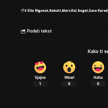
#
Elio Rigonat
Kobolt
Merciful Angel
Sava Karad
Podeli tekst
Kako ti s
Sjajno
Wow!
Haha
1
0
0