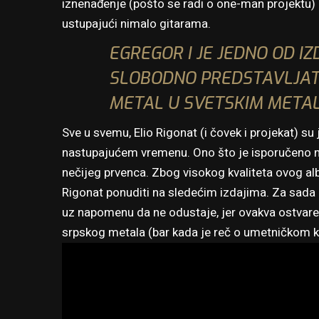
iznenađenje (pošto se radi o one-man projektu) n
ustupajući nimalo gitarama.
EGREGOR I JE JEDNO OD I
SLOBODNO PREDSTAVLJATI
METAL U SVETSKIM META
Sve u svemu, Elio Rigonat (i čovek i projekat) s
nastupajućem vremenu. Ono što je isporučeno na 
nečijeg prvenca. Zbog visokog kvaliteta ovog al
Rigonat ponuditi na sledećim izdajima. Za sad
uz napomenu da ne odustaje, jer ovakva ostvare
srpskog metala (bar kada je reč o umetničkom kv