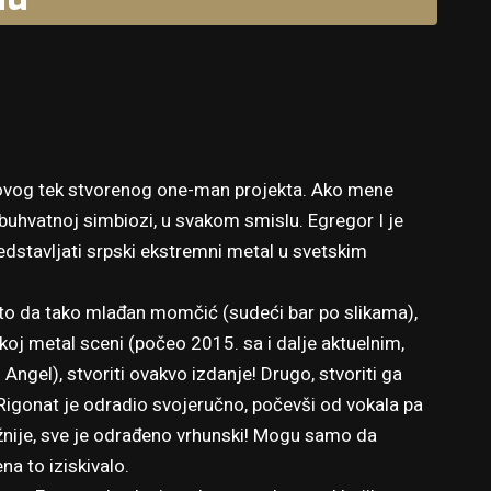
govog tek stvorenog one-man projekta. Ako mene
obuhvatnoj simbiozi, u svakom smislu. Egregor I je
dstavljati srpski ekstremni metal u svetskim
 to da tako mlađan momčić (sudeći bar po slikama),
oj metal sceni (počeo 2015. sa i dalje aktuelnim,
ngel), stvoriti ovakvo izdanje! Drugo, stvoriti ga
 Rigonat je odradio svojeručno, počevši od vokala pa
žnije, sve je odrađeno vrhunski! Mogu samo da
a to iziskivalo.