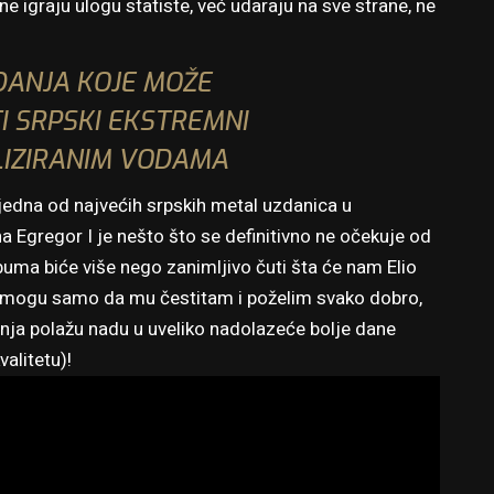
e igraju ulogu statiste, već udaraju na sve strane, ne
ZDANJA KOJE MOŽE
 SRPSKI EKSTREMNI
LIZIRANIM VODAMA
u jedna od najvećih srpskih metal uzdanica u
Egregor I je nešto što se definitivno ne očekuje od
buma biće više nego zanimljivo čuti šta će nam Elio
a mogu samo da mu čestitam i poželim svako dobro,
nja polažu nadu u uveliko nadolazeće bolje dane
alitetu)!