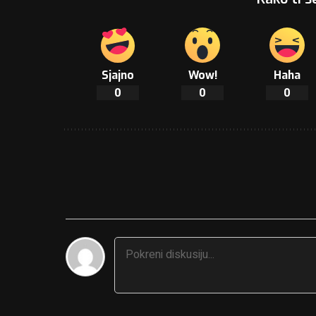
Sjajno
Wow!
Haha
0
0
0