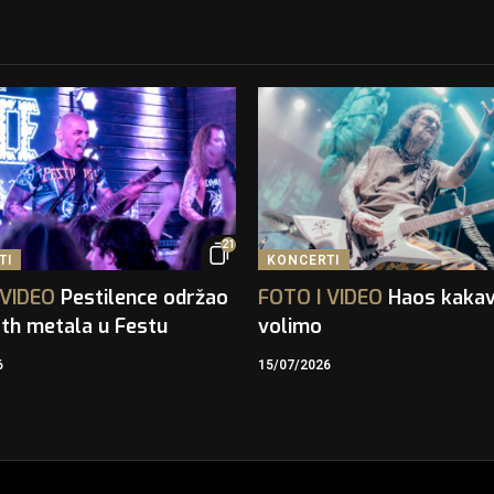
21
TI
KONCERTI
VIDEO
Pestilence održao
FOTO
I
VIDEO
Haos kaka
th metala u Festu
volimo
6
15/07/2026