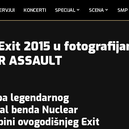
ERVJUI
KONCERTI
SPECIJAL
SCENA
SMP 
 Exit 2015 u fotografij
R ASSAULT
upa legendarnog
tal benda
Nuclear
bini
ovogodišnjeg
Exit