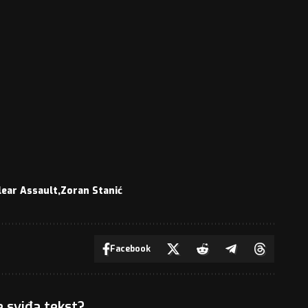
lear Assault
Zoran Stanić
Facebook
e sviđa tekst?