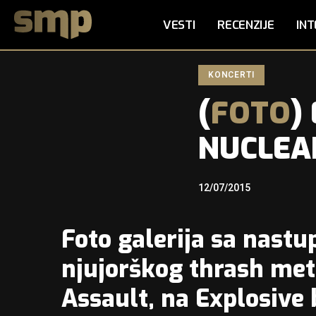
VESTI
RECENZIJE
INT
KONCERTI
(
FOTO
)
NUCLEA
12/07/2015
Foto galerija sa nast
njujorškog thrash me
Assault
, na
Explosive 