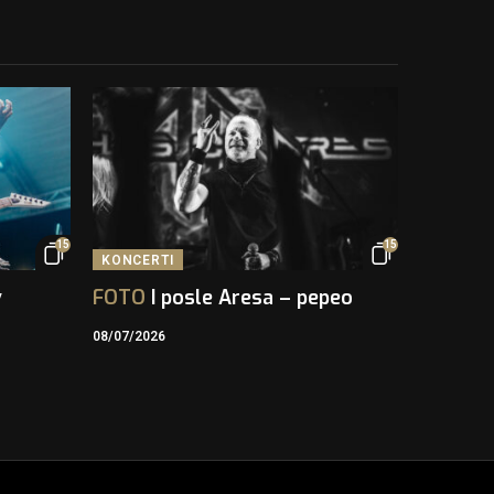
15
15
KONCERTI
v
FOTO
I posle Aresa – pepeo
08/07/2026