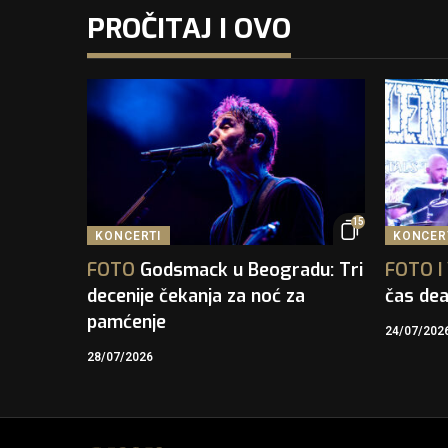
PROČITAJ I OVO
15
KONCERTI
KONCER
FOTO
Godsmack u Beogradu: Tri
FOTO
I
decenije čekanja za noć za
čas dea
pamćenje
24/07/202
28/07/2026