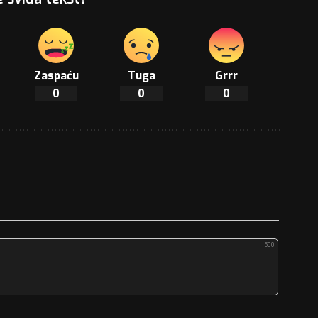
Zaspaću
Tuga
Grrr
0
0
0
500