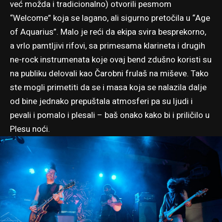
već možda i tradicionalno) otvorili pesmom
“Welcome” koja se lagano, ali sigurno pretočila u “Age
of Aquarius”. Malo je reći da ekipa svira besprekorno,
a vrlo pamtljivi rifovi, sa primesama klarineta i drugih
ne-rock instrumenata koje ovaj bend zdušno koristi su
na publiku delovali kao Čarobni frulaš na miševe. Tako
ste mogli primetiti da se i masa koja se nalazila dalje
od bine jednako prepuštala atmosferi pa su ljudi i
pevali i pomalo i plesali – baš onako kako bi i priličilo u
Plesu noći.