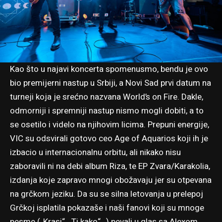
Kao što u najavi koncerta spomenusmo, bendu je ovo
bio premijerni nastup u Srbiji, a Novi Sad prvi datum na
turneji koja je srećno nazvana World’s on Fire. Dakle,
odmorniji i spremniji nastup nismo mogli dobiti, a to
se osetilo i videlo na njihovim licima. Prepuni energije,
VIC su odsvirali gotovo ceo Age of Aquarios koji ih je
izbacio u internacionalnu orbitu, ali nikako nisu
zaboravili ni na debi album Riza, te EP Zvara/Karakolia,
izdanja koje zapravo mnogi obožavaju jer su otpevana
na grčkom jeziku. Da su se silna letovanja u prelepoj
Grčkoj isplatila pokazaše i naši fanovi koji su mnoge
pesme („Krasi“, „Ti kako“…) pevali u glas sa Alexom