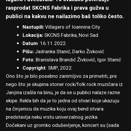
rasprodat SKCNS Fabrika i prava gužva u
publici na kakvu ne nailazimo baš toliko često.
Nastupili:
Villagers of Ioannina City
Lokacija:
SKCNS Fabrika
, Novi Sad
Datum
: 16.11.2022.
Pišu:
Jadranka Stanić
,
Darko Živković
Foto
:
Branislava Brandić Živković
,
Igor Stanić
Copyright
: SMP, 2022.
Ono što je bilo posebno zanimljivo za primetiti, pre
nego što je skupina stoner rock/folk rock muzičara iz
Janjina izašla na binu, je da se u publici nalaze razne
ekipe. Rekla bih da je to jedna od stvari koje ukazuju
na činjenicu da muzika koju ovaj bend stvara
predstavlja neku vrstu univerzalnog jezika.
Dočekani uz gromko oduševljenje, koncert su (sada