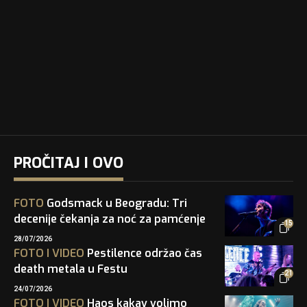
PROČITAJ I OVO
FOTO
Godsmack u Beogradu: Tri
decenije čekanja za noć za pamćenje
15
28/07/2026
FOTO
I
VIDEO
Pestilence održao čas
death metala u Festu
21
24/07/2026
FOTO
I
VIDEO
Haos kakav volimo