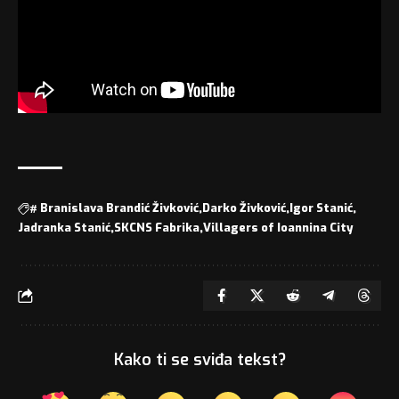
#
Branislava Brandić Živković
Darko Živković
Igor Stanić
Jadranka Stanić
SKCNS Fabrika
Villagers of Ioannina City
Kako ti se sviđa tekst?