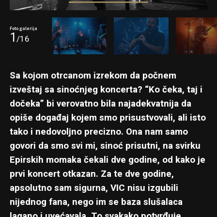
Foto galerija
1
/16
Sa kojom otrcanom izrekom da počnem
izveštaj sa sinoćnjeg koncerta? “Ko čeka, taj i
dočeka” bi verovatno bila najadekvatnija da
opiše događaj kojem smo prisustvovali, ali isto
tako i nedovoljno precizno. Ona nam samo
govori da smo svi mi, sinoć prisutni, na svirku
Epirskih momaka čekali dve godine, od kako je
prvi koncert otkazan. Za te dve godine,
apsolutno sam sigurna, VIC nisu izgubili
nijednog fana, nego im se baza slušalaca
lagano i uvećavala. To svakako potvrđuje