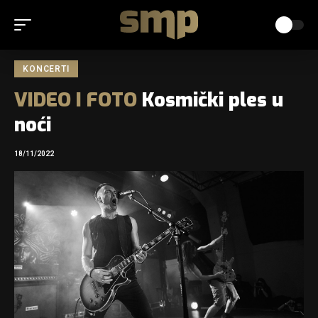
KONCERTI
VIDEO
I
FOTO
Kosmički ples u
noći
18/11/2022