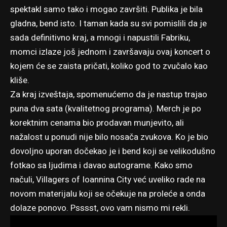
spektakl samo tako i mogao završiti. Publika je bila
gladna, bend isto. I taman kada su svi pomislili da je
sada definitivno kraj, a mnogi i napustili Fabriku,
momci izlaze još jednom i završavaju ovaj koncert o
kojem će se zaista pričati, koliko god to zvučalo kao
kliše.
Za kraj izveštaja, spomenućemo da je nastup trajao
puna dva sata (kvalitetnog programa). Merch je po
korektnim cenama bio prodavan munjevito, ali
nažalost u ponudi nije bilo nosača zvukova. Ko je bio
dovoljno uporan dočekao je i bend koji se velikodušno
fotkao sa ljudima i davao autograme. Kako smo
načuli, Villagers of Ioannina City već uveliko rade na
novom materijalu koji se očekuje na proleće a onda
dolaze ponovo. Psssst, ovo vam nismo mi rekli.