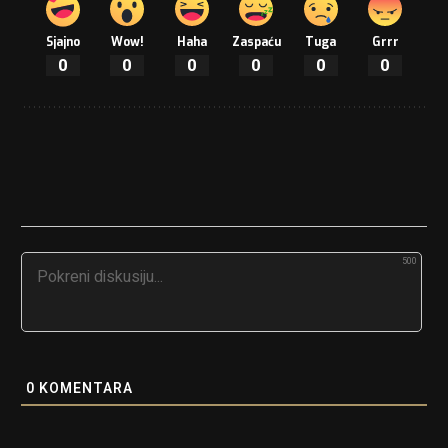
Sjajno
Wow!
Haha
Zaspaću
Tuga
Grrr
0
0
0
0
0
0
500
0
KOMENTARA