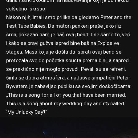
dana i sa krokodilom na naduvavanje koji je od nekud
volšebno iskrsao.
Nakon njih, imali smo prilike da gledamo Peter and the
Test Tube Babies. Da matori pankeri praše jako i iz
srca, pokazao nam je baš ovaj bend. I ne samo to, već
i kako se pravi gužva ispred bine baš na Explosive
stageu. Masa koja je došla da isprati ovaj bend se
protezala sve do početka spusta prema bini, a napred
se praktično nije moglo provući. Pevali su se refreni,
širila se dobra atmosfera, a nadasve simpatični Peter
Bywaters je zabavljao publiku sa svojim doskočicama:
„This is a song for all of you that have been married.
This is a song about my wedding day and it’s called
‘My Unlucky Day’!“