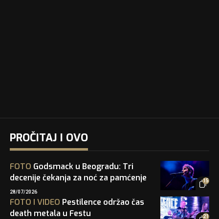
PROČITAJ I OVO
FOTO
Godsmack u Beogradu: Tri
decenije čekanja za noć za pamćenje
15
28/07/2026
FOTO
I
VIDEO
Pestilence održao čas
death metala u Festu
21