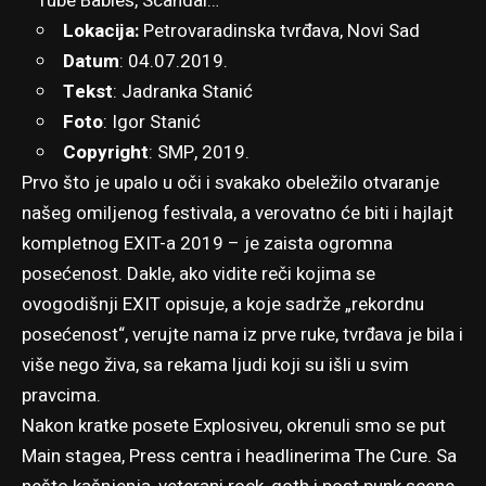
Tube Babies, Scandal…
Lokacija:
Petrovaradinska tvrđava, Novi Sad
Datum
: 04.07.2019.
Tekst
:
Jadranka Stanić
Foto
:
Igor Stanić
Copyright
: SMP, 2019.
Prvo što je upalo u oči i svakako obeležilo otvaranje
našeg omiljenog festivala, a verovatno će biti i hajlajt
kompletnog EXIT-a 2019 – je zaista ogromna
posećenost. Dakle, ako vidite reči kojima se
ovogodišnji EXIT opisuje, a koje sadrže „rekordnu
posećenost“, verujte nama iz prve ruke, tvrđava je bila i
više nego živa, sa rekama ljudi koji su išli u svim
pravcima.
Nakon kratke posete Explosiveu, okrenuli smo se put
Main stagea, Press centra i headlinerima The Cure. Sa