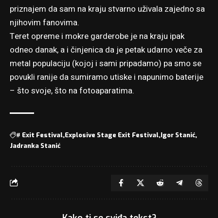
priznajem da sam na kraju stvarno uživala zajedno sa
njihovim fanovima.
Teret opreme i mokre garderobe je na kraju ipak
odneo danak, a i činjenica da je petak udarno veče za
metal populaciju (kojoj i sami pripadamo) pa smo se
povukli ranije da sumiramo utiske i napunimo baterije
– što svoje, što na fotoaparatima.
#
Exit Festival
Explosive Stage Exit Festival
Igor Stanić
Jadranka Stanić
Kako ti se sviđa tekst?