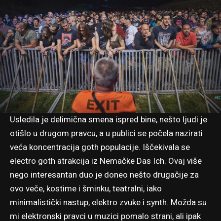
Usledila je delimična smena ispred bine, nešto ljudi je
otišlo u drugom pravcu, a u publici se počela nazirati
veća koncentracija goth populacije. Iščekivala se
electro goth atrakcija iz Nemačke Das Ich. Ovaj više
nego interesantan duo je doneo nešto drugačije za
ovo veče, kostime i šminku, teatralni, iako
minimalistički nastup, elektro zvuke i synth. Možda su
mi elektronski pravci u muzici pomalo strani, ali ipak