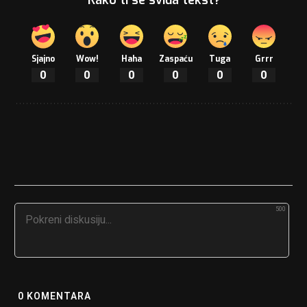
Sjajno
Wow!
Haha
Zaspaću
Tuga
Grrr
0
0
0
0
0
0
500
0
KOMENTARA