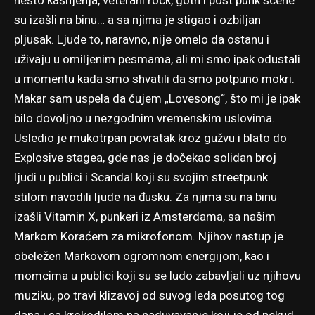
nešto kašnjenja, veterani rock, goth i post punk scene
su izašli na binu… a sa njima je stigao i ozbiljan
pljusak. Ljude to, naravno, nije omelo da ostanu i
uživaju u omiljenim pesmama, ali mi smo ipak odustali
u momentu kada smo shvatili da smo potpuno mokri.
Makar sam uspela da čujem „Lovesong“, što mi je ipak
bilo dovoljno u nezgodnim vremenskim uslovima.
Usledio je mukotrpan povratak kroz gužvu i blato do
Explosive stagea, gde nas je dočekao solidan broj
ljudi u publici i Scandal koji su svojim streetpunk
stilom navodili ljude na đusku. Za njima su na binu
izašli Vitamin X, punkeri iz Amsterdama, sa našim
Markom Koraćem za mikrofonom. Njihov nastup je
obeležen Markovom ogromnom energijom, kao i
momcima u publici koji su se ludo zabavljali uz njihovu
muziku, po travi klizavoj od suvog leda posutog tog