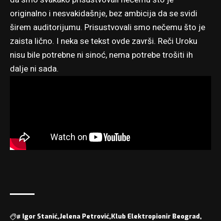
originalno i nesvakidašnje, bez ambicija da se svidi
širem auditorijumu. Prisustvovali smo nečemu što je
zaista lično. I neka se tekst ovde završi. Reči Uroku
nisu bile potrebne ni sinoć, nema potrebe trošiti ih
dalje ni sada.
#
Igor Stanić
Jelena Petrović
Klub Elektropionir Beograd