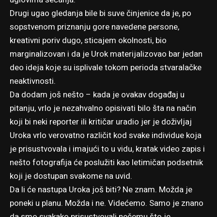
Drugi ugao gledanja bile bi suve činjenice da je, po
sopstvenom priznanju gore navedene persone,
kreativni poriv dugo, sticajem okolnosti, bio
marginalizovan i da je Urok materijalizovao bar jedan
deo ideja koje su isplivale tokom perioda stvaralačke
neaktivnosti.
Da dodam još nešto – kada je ovakav događaj u
pitanju, vrlo je nezahvalno opisivati bilo šta na način
koji bi neki reporter ili kritičar uradio jer je doživljaj
Uroka vrlo verovatno različit kod svake individue koja
je prisustvovala i imajući to u vidu, kratak video zapis i
nešto fotografija će poslužiti kao letimičan podsetnik
koji je dostupan svakome na uvid.
Da li će nastupa Uroka još biti? Ne znam. Možda je
poneki u planu. Možda i ne. Videćemo. Samo je znano
da smo svakako prisustvovali nečemu što je