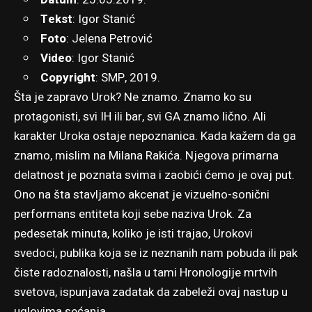
Tekst
:
Igor Stanić
Foto
:
Jelena Petrović
Video
: Igor Stanić
Copyright
: SMP, 2019.
Šta je zapravo Urok? Ne znamo. Znamo ko su
protagonisti, svi IH ili bar, svi GA znamo lično. Ali
karakter Uroka ostaje nepoznanica. Kada kažem da ga
znamo, mislim na
Milana Rakića
. Njegova primarna
delatnost je poznata svima i zaobići ćemo je ovaj put.
Ono na šta stavljamo akcenat je vizuelno-sonični
performans entiteta koji sebe naziva Urok. Za
pedesetak minuta, koliko je isti trajao, Urokovi
svedoci, publika koja se iz neznanih nam pobuda ili pak
čiste radoznalosti, našla u tami Hronologije mrtvih
svetova, ispunjava zadatak da zabeleži ovaj nastup u
uglovima sećanja.