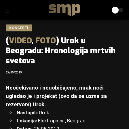
KONCERTI
(
VIDEO
,
FOTO
) Urok u
Beogradu: Hronologija mrtvih
svetova
27/05/2019
Neočekivano i neuobičajeno, mrak noći
ugledao je i projekat (ovo da se uzme sa
rezervom) Urok.
Nastupili:
Urok
Lokacija:
Elektropionir
, Beograd
Datum
: 25.05.2019.