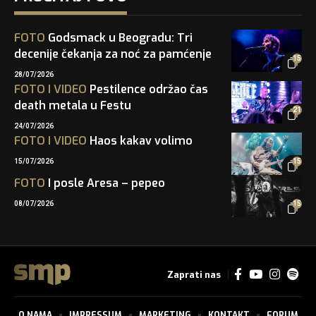
FOTO
Godsmack u Beogradu: Tri
decenije čekanja za noć za pamćenje
15
28/07/2026
FOTO
I
VIDEO
Pestilence održao čas
death metala u Festu
21
24/07/2026
FOTO
I
VIDEO
Haos kakav volimo
15/07/2026
15
FOTO
I posle Aresa – pepeo
08/07/2026
15
Zaprati nas
O NAMA
IMPRESSUM
MARKETING
KONTAKT
FORUM