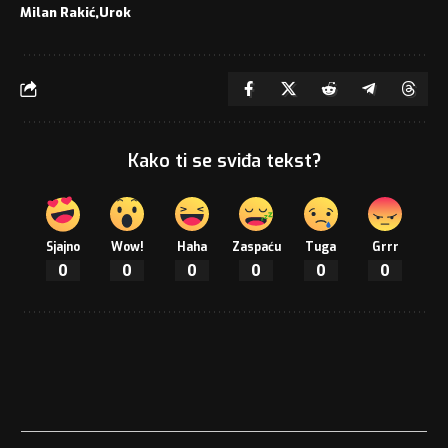
Milan Rakić
Urok
Kako ti se sviđa tekst?
Sjajno
Wow!
Haha
Zaspaću
Tuga
Grrr
0
0
0
0
0
0