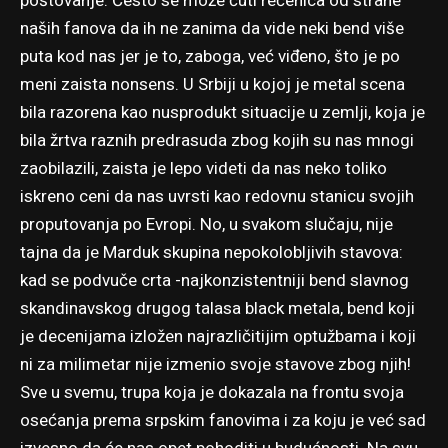
poštovanje. Često se može čuti rečenica od strane
naših fanova da ih ne zanima da vide neki bend više
puta kod nas jer je to, zaboga, već viđeno, što je po
meni zaista nonsens. U Srbiji u kojoj je metal scena
bila razorena kao nusprodukt situacije u zemlji, koja je
bila žrtva raznih predrasuda zbog kojih su nas mnogi
zaobilazili, zaista je lepo videti da nas neko toliko
iskreno ceni da nas uvrsti kao redovnu stanicu svojih
proputovanja po Evropi. No, u svakom slučaju, nije
tajna da je Marduk skupina nepokolobljivih stavova:
kad se podvuče crta -najkonzistentniji bend slavnog
skandinavskog drugog talasa black metala, bend koji
je decenijama izložen najrazličitijim optužbama i koji
ni za milimetar nije izmenio svoje stavove zbog njih!
Sve u svemu, trupa koja je dokazala na frontu svoja
osećanja prema srpskim fanovima i za koju je već sad