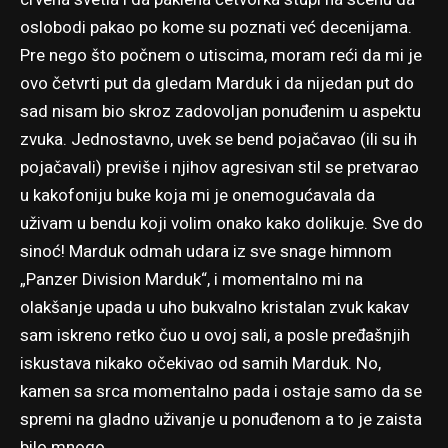
oslobodi pakao po kome su poznati već decenijama.
Pre nego što počnem o utiscima, moram reći da mi je
ovo četvrti put da gledam Marduk i da nijedan put do
sad nisam bio skroz zadovoljan ponuđenim u aspektu
zvuka. Jednostavno, uvek se bend pojačavao (ili su ih
pojačavali) previše i njihov agresivan stil se pretvarao
u kakofoniju buke koja mi je onemogućavala da
uživam u bendu koji volim onako kako dolikuje. Sve do
sinoć! Marduk odmah udara iz sve snage himnom
„Panzer Division Marduk“, i momentalno mi na
olakšanje upada u uho bukvalno kristalan zvuk kakav
sam iskreno retko čuo u ovoj sali, a posle pređašnjih
iskustava nikako očekivao od samih Marduk. No,
kamen sa srca momentalno pada i ostaje samo da se
spremi na gladno uživanje u ponuđenom a to je zaista
bilo mnogo.