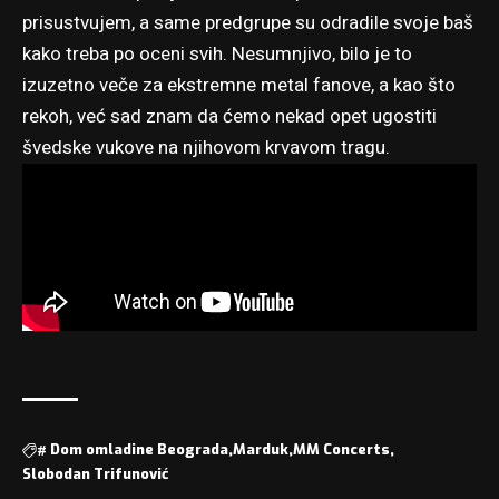
prisustvujem, a same predgrupe su odradile svoje baš
kako treba po oceni svih. Nesumnjivo, bilo je to
izuzetno veče za ekstremne metal fanove, a kao što
rekoh, već sad znam da ćemo nekad opet ugostiti
švedske vukove na njihovom krvavom tragu.
#
Dom omladine Beograda
Marduk
MM Concerts
Slobodan Trifunović