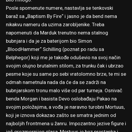
Posle spomenute numere, nastavlja se tenkovski
baraž sa „Baptism By Fire“ i jasno je da bend nema
nikakvu nameru da uzima zarobljenike. Treba
napomenuti da Marduk trenutno nema stalnog
bubnjara i da je za baterijom bio Simon
„BloodHammer“ Schilling (poznat po radu sa
Belphegor) koji me je takođe oduševio na svoj način
svojim olujno brutalnim stilom, za trunku čak i ubrzao
pesme koje su same po sebi vratolomno brze, te mi se
odmah nametnula nada da će da se zadrži na
bubnjarskom tronu malo više od par turneja. Osnivač
benda Morgan i basista Devo oslobađaju Pakao na
svojim položajima, a vođa je naravno turobni Mortuus,
koji je iznova dokazao zašto se smatra jednim od
najboljih frontmena u žanru. Impozantno jezive figure i
još grozmornijeg glasa, Mortuus je bez prestanka i