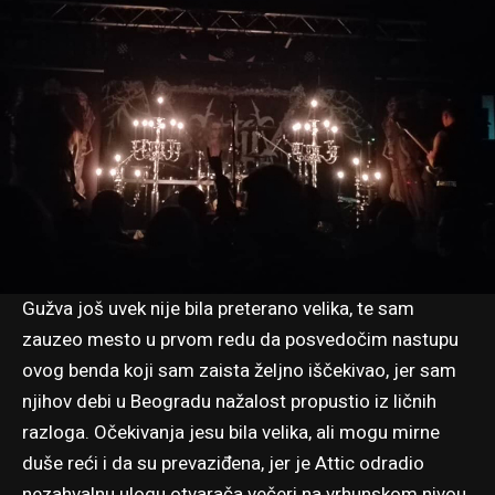
Gužva još uvek nije bila preterano velika, te sam
zauzeo mesto u prvom redu da posvedočim nastupu
ovog benda koji sam zaista željno iščekivao, jer sam
njihov debi u Beogradu nažalost propustio iz ličnih
razloga. Očekivanja jesu bila velika, ali mogu mirne
duše reći i da su prevaziđena, jer je Attic odradio
nezahvalnu ulogu otvarača večeri na vrhunskom nivou.