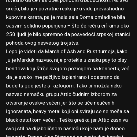
izvesno da će nas opet pohoditi u budućnosti. Na svu
sreću, bilo je i povratne reakcije u vidu prevashodno
kupovine karata, pa je mala sala Doma omladine bila
sasvim solidno popunjena – što će reći u ciframa oko
250 ljudi je bilo spremno da posvedoči srpskoj stanici
pohoda ovog nesvetog trojstva.
Lepo je videti da March of Ash and Rust turneja, kako
ju je Marduk nazvao, nije protekla u znaku pay to play
bendova koji štrče svojom pozicijom na koncertu, već
da je svako ime pažljivo isplanirano i odabrano da
bude tu gde jeste s razlogom. Tako bi možda neko
nazvao nemačku grupu Attic čudnim izborom za
otvaranje ovakve večeri jer što se tiče neučenih
ignoranata, heavy metal koji oni sviraju se ne meša sa
black ostatkom večeri. Teška greška jer Attic zasniva
svoj stil na dijaboličnom nasleđu koje nam je doneo