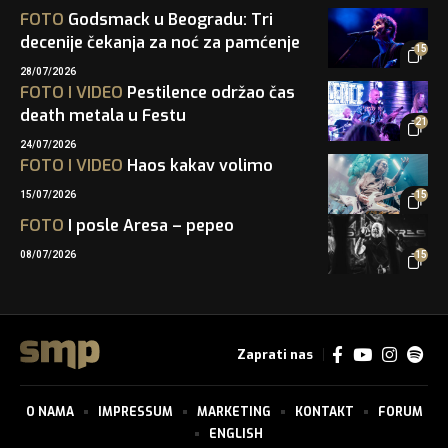
FOTO
Godsmack u Beogradu: Tri
decenije čekanja za noć za pamćenje
15
28/07/2026
FOTO
I
VIDEO
Pestilence održao čas
death metala u Festu
21
24/07/2026
FOTO
I
VIDEO
Haos kakav volimo
15/07/2026
15
FOTO
I posle Aresa – pepeo
08/07/2026
15
Zaprati nas
O NAMA
IMPRESSUM
MARKETING
KONTAKT
FORUM
ENGLISH