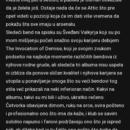
da je želela još. Ostaje nada da će se Attic što pre
opet videti u poziciji koja će im dati više vremena da
pokažu šta sve imaju u arsenalu.
Sledeći bend na spisku su Šveđani Valkyrja koji su po
mom mišljenju počeli snažno svoju karijeru debijem
The Invocation of Demise, koji je svojim zvukom
podsetio na najbolje momente različitih bendova iz
njihove rodne grude, ali sledeća tri albuma nisu uspela
ni izbliza da ponove sličan kvalitet i njihova karijera se
utopila u ponavljanje onoga što su veći bendovi tog
stila već prikazali na neki inferioran način. Kakvi na
albumu, takvi su mi bili i uživo, ukratko rečeno.
Četvorka obavijena dimom, ruku na srce, svira pošteno
i profesionalno ono što ima da kaže, i klub se savim
solidno napunio i fanovi podržavaju ono što je ispred
njih, ali džaba kad je tu falilo ono nešto što treba da