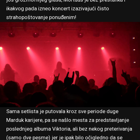
ikakvog pada izneo koncert izazivajući čisto
strahopoštovanje ponuđenim!
Sama setlista je putovala kroz sve periode duge
Marduk karijere, pa se našlo mesta za predstavljanje
poslednjeg albuma Viktoria, ali bez nekog preterivanja
(samo dve pesme) jer je ipak bilo očigledno da se