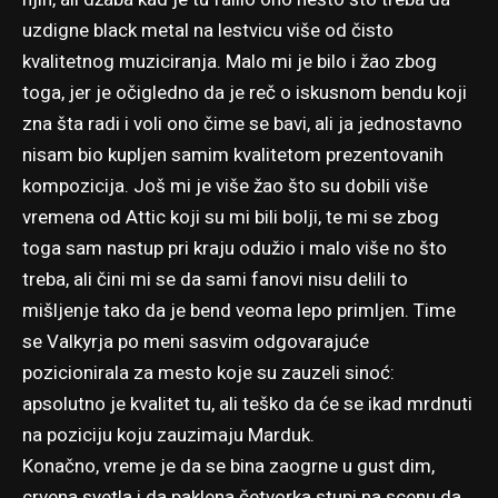
uzdigne black metal na lestvicu više od čisto
kvalitetnog muziciranja. Malo mi je bilo i žao zbog
toga, jer je očigledno da je reč o iskusnom bendu koji
zna šta radi i voli ono čime se bavi, ali ja jednostavno
nisam bio kupljen samim kvalitetom prezentovanih
kompozicija. Još mi je više žao što su dobili više
vremena od Attic koji su mi bili bolji, te mi se zbog
toga sam nastup pri kraju odužio i malo više no što
treba, ali čini mi se da sami fanovi nisu delili to
mišljenje tako da je bend veoma lepo primljen. Time
se Valkyrja po meni sasvim odgovarajuće
pozicionirala za mesto koje su zauzeli sinoć:
apsolutno je kvalitet tu, ali teško da će se ikad mrdnuti
na poziciju koju zauzimaju Marduk.
Konačno, vreme je da se bina zaogrne u gust dim,
crvena svetla i da paklena četvorka stupi na scenu da