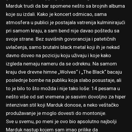
Marduk trudi da bar spomene nešto sa brojnih albuma
koje su izdali. Kako je koncert odmicao, sama
atmosfera u publici je postajala vatrenija kulminirajući
pri samom kraju, a sam bend nije davao poštedu sa
svoje strane. Bez suvišnih govorancija i patetičnih
uvlačenja, samo brutalni black metal koji ih je nekad
davno doveo na poziciju koju uživaju i koje kako
izgleda nemaju nameru da se odreknu. Na samom
kraju dve drevne himne „Wolves“ i „The Black“ bacaju
poslednje bombe na publiku koja slabo posustaje, ali
to je bilo to što možda i nije tako loše: 14 pesama u
nešto više od sat vremena je sasvim dovoljno za hiper
intenzivan stil koji Marduk donose, a neko veštačko
produžavanje je moglo dovesti do montonije.
Sve u svemu, po meni je ovo bio apsolutno najbolji
Marduk nastup kojem sam imao prilike da