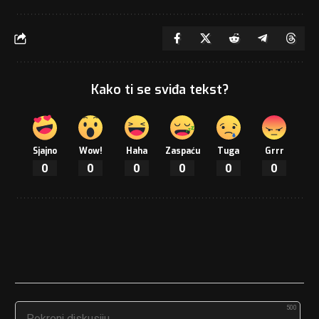
Kako ti se sviđa tekst?
Sjajno
Wow!
Haha
Zaspaću
Tuga
Grrr
0
0
0
0
0
0
500