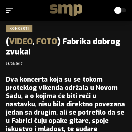
KONCERTI
(
VIDEO
,
FOTO
) Fabrika dobrog
zvuka!
08/05/2017
Dva koncerta koja su se tokom
proteklog vikenda održala u Novom
Sadu, a o kojima će biti reči u
nastavku, nisu bila direktno povezana
jedan sa drugim, ali se potrefilo da se
u Fabrici čuju opake gitare, spoje
iskustvo i mladost, te sudare