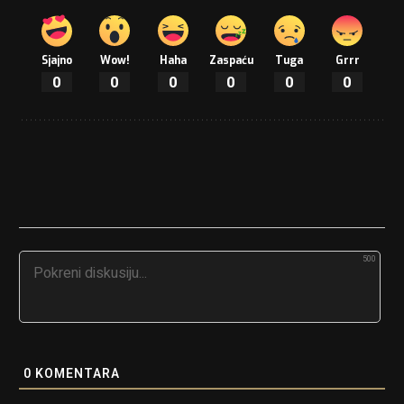
Sjajno
Wow!
Haha
Zaspaću
Tuga
Grrr
0
0
0
0
0
0
500
0
KOMENTARA