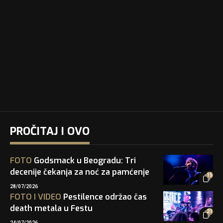
PROČITAJ I OVO
FOTO
Godsmack u Beogradu: Tri
decenije čekanja za noć za pamćenje
15
28/07/2026
FOTO
I
VIDEO
Pestilence održao čas
death metala u Festu
21
24/07/2026