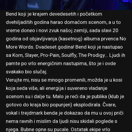
Bend koji je krajem devedesetih i početkom
dvehiljaditih godina harao domaćom scenom, a u to
vreme doneo i novi zvuk našoj zemlji, sada slavi 20
godina od objavljivanja (kasetnog) albuma prvenca No
More Words. Dvadeset godina! Bend koji je nastupao
sa Korn, Slayer, Pro-Pain, Soulfly, The Prodigy… Ljudi ih
pamte po vrlo energičnim nastupima, što je i ovde
svakako bio slučaj.
Verujte mi, nisu se mnogo promenili, možda je u kosi
koja seda više, ali energija i suvereno vladanje
scenom su i dalje tu. Malo je reći da je publika (klub je
gotovo do kraja bio popunjen) eksplodirala. Čvare,
vokal i trejdmark benda je dokazao da mu u ovoj priči
nema ravnih i mislim da ljudi nisu skidali poglede s
njega. Bubne opne su pucale. Ostatak ekipe vrlo