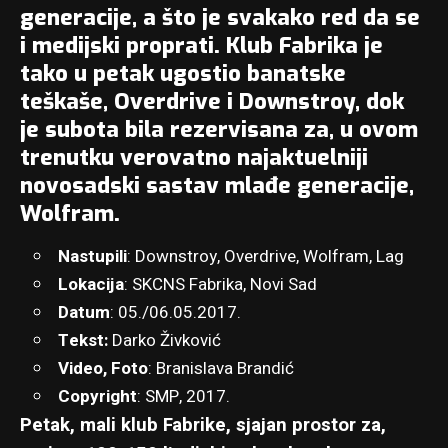
generacije, a što je svakako red da se
i medijski proprati. Klub Fabrika je
tako u petak ugostio banatske
teškaše, Overdrive i Downstroy, dok
je subota bila rezervisana za, u ovom
trenutku verovatno najaktuelniji
novosadski sastav mlađe generacije,
Wolfram.
Nastupili
: Downstroy, Overdrive, Wolfram, Lag
Lokacija
:
SKCNS Fabrika
, Novi Sad
Datum
: 05./06.05.2017.
Tekst:
Darko Živković
Video, Foto
:
Branislava Brandić
Copyright
: SMP, 2017.
Petak, mali klub Fabrike, sjajan prostor za,