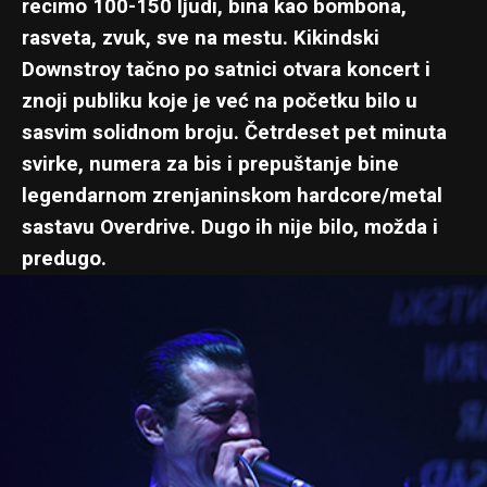
recimo 100-150 ljudi, bina kao bombona,
rasveta, zvuk, sve na mestu. Kikindski
Downstroy tačno po satnici otvara koncert i
znoji publiku koje je već na početku bilo u
sasvim solidnom broju. Četrdeset pet minuta
svirke, numera za bis i prepuštanje bine
legendarnom zrenjaninskom hardcore/metal
sastavu Overdrive. Dugo ih nije bilo, možda i
predugo.