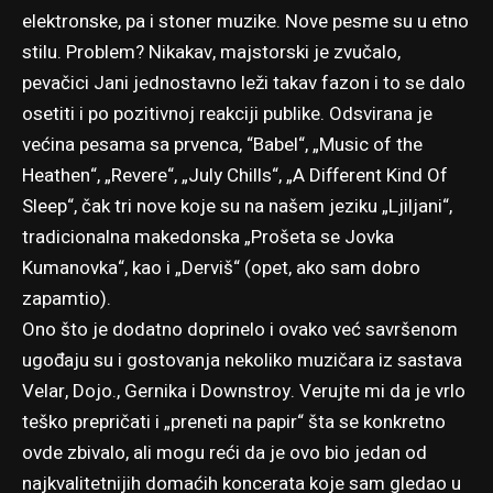
elektronske, pa i stoner muzike. Nove pesme su u etno
stilu. Problem? Nikakav, majstorski je zvučalo,
pevačici Jani jednostavno leži takav fazon i to se dalo
osetiti i po pozitivnoj reakciji publike. Odsvirana je
većina pesama sa prvenca, “Babel“, „Music of the
Heathen“, „Revere“, „July Chills“, „A Different Kind Of
Sleep“, čak tri nove koje su na našem jeziku „Ljiljani“,
tradicionalna makedonska „Prošeta se Jovka
Kumanovka“, kao i „Derviš“ (opet, ako sam dobro
zapamtio).
Ono što je dodatno doprinelo i ovako već savršenom
ugođaju su i gostovanja nekoliko muzičara iz sastava
Velar, Dojo., Gernika i Downstroy. Verujte mi da je vrlo
teško prepričati i „preneti na papir“ šta se konkretno
ovde zbivalo, ali mogu reći da je ovo bio jedan od
najkvalitetnijih domaćih koncerata koje sam gledao u