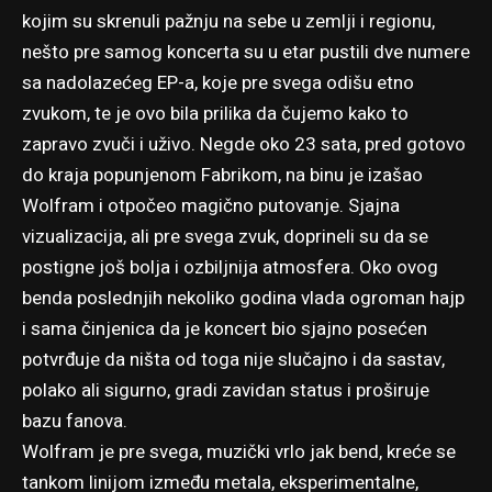
kojim su skrenuli pažnju na sebe u zemlji i regionu,
nešto pre samog koncerta su u etar pustili dve numere
sa nadolazećeg EP-a, koje pre svega odišu etno
zvukom, te je ovo bila prilika da čujemo kako to
zapravo zvuči i uživo. Negde oko 23 sata, pred gotovo
do kraja popunjenom Fabrikom, na binu je izašao
Wolfram i otpočeo magično putovanje. Sjajna
vizualizacija, ali pre svega zvuk, doprineli su da se
postigne još bolja i ozbiljnija atmosfera. Oko ovog
benda poslednjih nekoliko godina vlada ogroman hajp
i sama činjenica da je koncert bio sjajno posećen
potvrđuje da ništa od toga nije slučajno i da sastav,
polako ali sigurno, gradi zavidan status i proširuje
bazu fanova.
Wolfram je pre svega, muzički vrlo jak bend, kreće se
tankom linijom između metala, eksperimentalne,