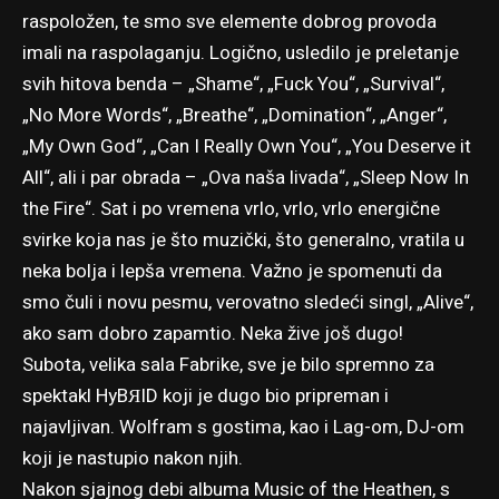
raspoložen, te smo sve elemente dobrog provoda
imali na raspolaganju. Logično, usledilo je preletanje
svih hitova benda – „Shame“, „Fuck You“, „Survival“,
„No More Words“, „Breathe“, „Domination“, „Anger“,
„My Own God“, „Can I Really Own You“, „You Deserve it
All“, ali i par obrada – „Ova naša livada“, „Sleep Now In
the Fire“. Sat i po vremena vrlo, vrlo, vrlo energične
svirke koja nas je što muzički, što generalno, vratila u
neka bolja i lepša vremena. Važno je spomenuti da
smo čuli i novu pesmu, verovatno sledeći singl, „Alive“,
ako sam dobro zapamtio. Neka žive još dugo!
Subota, velika sala Fabrike, sve je bilo spremno za
spektakl HyBЯID koji je dugo bio pripreman i
najavljivan. Wolfram s gostima, kao i Lag-om, DJ-om
koji je nastupio nakon njih.
Nakon sjajnog debi albuma Music of the Heathen, s