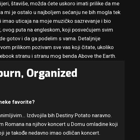
jeri, štaviše, možda ćete uskoro imati prilike da me
ta mi je ostalo u najboljem sećanju ne bih mogla tek
eri imao uticaja na moje muzičko sazrevanje i bio
P, ovog puta na engleskom, koji posvećujem svim
e gotov i da ga podelim s vama. Detaljnije
ovom prilikom pozivam sve vas koji čitate, ukoliko
ebook stranu
i stranu mog benda
Above the Earth
.
burn, Organized
 neke favorite?
animljivim… Izdvojila bih Destiny Potato naravno.
dim Romana na njihov koncert u Domu omladine koji
oji je takođe nedavno imao odličan koncert.