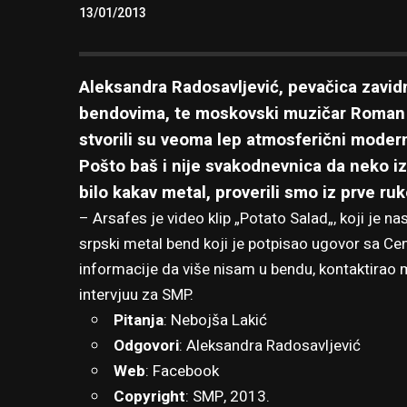
13/01/2013
Aleksandra Radosavljević, pevačica zavid
bendovima, te moskovski muzičar Roman 
stvorili su veoma lep atmosferični moder
Pošto baš i nije svakodnevnica da neko iz
bilo kakav metal, proverili smo iz prve r
– Arsafes je video klip „
Potato Salad
„, koji je 
srpski metal bend koji je potpisao ugovor sa Ce
informacije da više nisam u bendu, kontaktirao m
intervjuu za SMP.
Pitanja
: Nebojša Lakić
Odgovori
: Aleksandra Radosavljević
Web
:
Facebook
Copyright
: SMP, 2013.