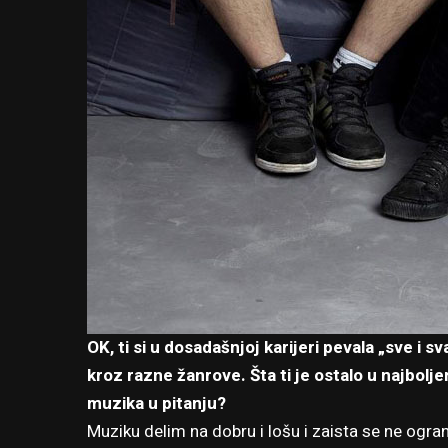
OK, ti si u dosadašnjoj karijeri pevala „sve i s
kroz razne žanrove. Šta ti je ostalo u najbolj
muzika u pitanju?
Muziku delim na dobru i lošu i zaista se ne ogr