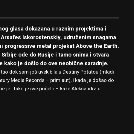
nog glasa dokazana u raznim projektima i
Arsafes Iskorostenskiy, udruženim snagama
ni progressive metal projekat Above the Earth.
 Srbije ode do Rusije i tamo snima i stvara
uke kako je došlo do ove neobične saradnje.
nastao dok sam još uvek bila u Destiny Potatou (mladi
ntury Media Records – prim.aut), i kada je došao do
e je i tako je sve počelo – kaže Aleksandra u