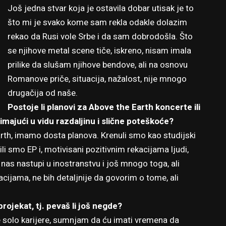
Još jedna stvar koja je ostavila dobar utisak je to
što mi je svako kome sam rekla odakle dolazim
rekao da Rusi vole Srbe i da sam dobrodošla. Što
se njihove metal scene tiče, iskreno, nisam imala
prilike da slušam njihove bendove, ali na osnovu
Romanove priče, situacija, nažalost, nije mnogo
drugačija od naše.
Postoje li planovi za Above the Earth koncerte ili
 imajući u vidu razdaljinu i slične poteškoće?
arth, imamo dosta planova. Krenuli smo kao studijski
cili smo EP i, motivisani pozitivnim rekacijama ljudi,
s nastupi u inostranstvu i još mnogo toga, ali
cijama, ne bih detaljnije da govorim o tome, ali
projekat, tj. pevaš li još negde?
e solo karijere, sumnjam da ću imati vremena da