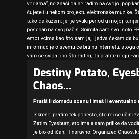
vodama“, ne znači da ne radim na svojoj pop kari
čujete i u nekom projektu elektronske muzike. Š
tako da kažem, jer je svaki period u mojoj karij
poseban na svoj način. Snimila sam svoj solo E
emotivcima kao što sam ja, i jedva čekam da bud
informacije o svemu će biti na internetu, stoga 
vam se sviđa ono što radim, da pratite moju
Fac
Destiny Potato, Eyes
Chaos…
Pratiš li domaću scenu i imaš li eventualno
Iskreno, pratim tek ponešto, što mi se učini z
Zatim Eyesburn, eto imala sam prilike da vo
je bio odličan… I naravno, Organized Chaos, k