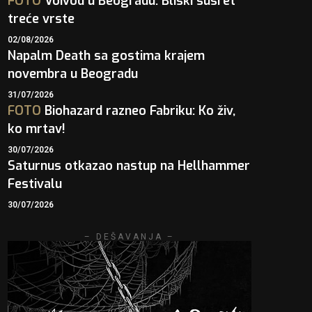
FOTO
Voivod u Beogradu: Bliski susret
treće vrste
02/08/2026
Napalm Death sa gostima krajem
novembra u Beogradu
31/07/2026
FOTO
Biohazard razneo Fabriku: Ko živ,
ko mrtav!
30/07/2026
Saturnus otkazao nastup na Hellhammer
Festivalu
30/07/2026
– DEŠAVANJA –