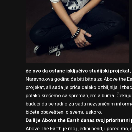
će ovo da ostane isključivo studijski projekat,
Naravno,ova godina će biti bitna za Above the E
projekat, ali sada je priča daleko ozbiljnija. Izba
polako krećemo sa spremanjem albuma. Čekaju na
budući da se radi o za sada nezvaničnim informa
bićete obavešteni o svemu uskoro.
Da li je Above the Earth danas tvoj prioritetni 
Above The Earth je moj jedini bend, i pored moj