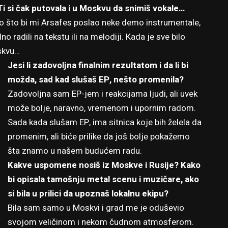
 Ti si čak putovala i u Moskvu da snimiš vokale…
ako što bi mi Arsafes poslao neke demo instrumentale,
o radili na tekstu ili na melodiji. Kada je sve bilo
skvu…
Jesi li zadovoljna finalnim rezultatom i da li bi
možda, sad kad slušaš EP, nešto promenila?
Zadovoljna sam EP-jem i reakcijama ljudi, ali uvek
može bolje, naravno, vremenom i upornim radom.
Sada kada slušam EP, ima sitnica koje bih želela da
promenim, ali biće prilike da još bolje pokažemo
šta znamo u našem budućem radu.
Kakve uspomene nosiš iz Moskve i Rusije? Kako
bi opisala tamošnju metal scenu i muzičare, ako
si bila u prilici da upoznaš lokalnu ekipu?
Bila sam samo u Moskvi i grad me je oduševio
svojom veličinom i nekom čudnom atmosferom.