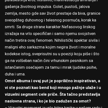
gašenja životnog impulsa. Golet, pustoš, jalova
zemlja, mesto gde sav život prestaje da biva, granice
sveopšteg duhovnog i telesnog posrnuća, korak ka
smrti. Sa druge strane karakter Nefasovog lirskog
izražaja na vrlo specifičan i samo njemu svojstven
način tretira ovaj fenomen. Nihilistički spektar sivila i
maligni eho sarkazma kojim negira život i moralne
kodekse istog, sveprisutni su u poeziji koju piše i što
ga na volšeban način čini vrhunskim pesnikom sa
istančanim osećajem za tamu i mrak ljudske psihe,
duha i uma.
Omot albuma i ovaj put je poprilično inspirativan, a
vi ste poznati kao bend koji mnogo pažnje ulaže i u
vizuelni segment cele priče. Šta tačno predstavlja
naslovna strana, i ko je bio zadužen za omot?
– Vizuelni momenat je vrlo bitna karika u našem radu i