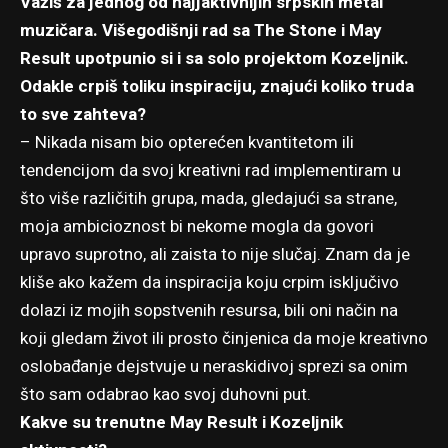
Važiš za jednog od najjaktivnijih srpskih metal
muzičara. Višegodišnji rad sa The Stone i May
Result upotpunio si i sa solo projektom Kozeljnik.
Odakle crpiš toliku inspiraciju, znajući koliko truda
to sve zahteva?
– Nikada nisam bio opterećen kvantitetom ili
tendencijom da svoj kreativni rad implementiram u
što više različitih grupa, mada, gledajući sa strane,
moja ambicioznost bi nekome mogla da govori
upravo suprotno, ali zaista to nije slučaj. Znam da je
kliše ako kažem da inspiracija koju crpim isključivo
dolazi iz mojih sopstvenih resursa, bili oni način na
koji gledam život ili prosto činjenica da moje kreativno
oslobađanje dejstvuje u neraskidivoj sprezi sa onim
što sam odabrao kao svoj duhovni put.
Kakve su trenutne May Result i Kozeljnik