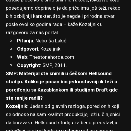
posedujemo doprinelo je da priča ima još teži, rekao
bih ozbiljniji karakter, što je negde i prirodna stvar
posle ovoliko godina rada – kaže Kozeljnik u
razgovoru za naš portal.
Pitanja
:
Nebojša Lakić
Odgovori
: Kozeljnik
Web
:
Thestonehorde.com
Copyright
: SMP, 2011.
SMP: Materijal ste snimili u češkom Hellsound
studiju. Koliko je posao bio jednostavniji ili teži u
poređenju sa Kazablankom ili studijom Draft gde
ste ranije radili?
Kozeljnik
: Jedan od glavnih razloga, pored onih koji
se odnose na sam kvalitet produkcije, leži u činjenici
da boravak u Hellsound studiju za bend predstavlja i
određeni zaokret kada je u pitanju rad na samom