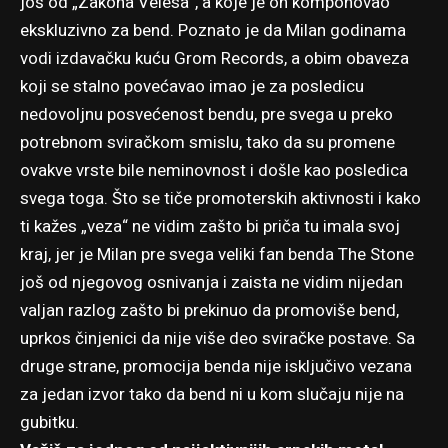
još od „Zakona Velesa“, a koje je on komponovao
ekskluzivno za bend. Poznato je da Milan godinama
vodi izdavačku kuću Grom Records, a obim obaveza
koji se stalno povećavao imao je za posledicu
nedovoljnu posvećenost bendu, pre svega u preko
potrebnom sviračkom smislu, tako da su promene
ovakve vrste bile neminovnost i došle kao posledica
svega toga. Što se tiče promoterskih aktivnosti i kako
ti kažes „veza“ ne vidim zašto bi priča tu imala svoj
kraj, jer je Milan pre svega veliki fan benda The Stone
još od njegovog osnivanja i zaista ne vidim nijedan
valjan razlog zašto bi prekinuo da promoviše bend,
uprkos činjenici da nije više deo sviračke postave. Sa
druge strane, promocija benda nije isključivo vezana
za jedan izvor tako da bend ni u kom slučaju nije na
gubitku.