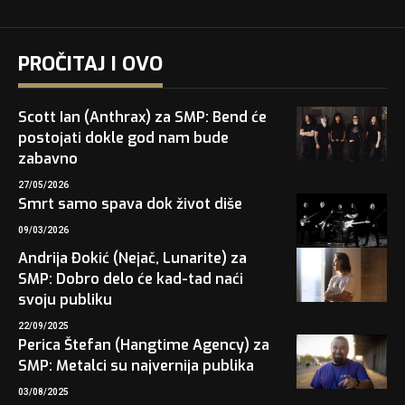
PROČITAJ I OVO
Scott Ian (Anthrax) za SMP: Bend će
postojati dokle god nam bude
zabavno
27/05/2026
Smrt samo spava dok život diše
09/03/2026
Andrija Đokić (Nejač, Lunarite) za
SMP: Dobro delo će kad-tad naći
svoju publiku
22/09/2025
Perica Štefan (Hangtime Agency) za
SMP: Metalci su najvernija publika
03/08/2025