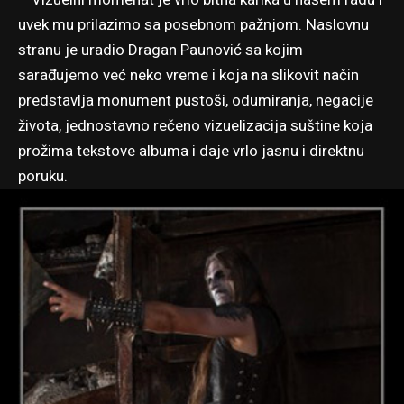
uvek mu prilazimo sa posebnom pažnjom. Naslovnu
stranu je uradio Dragan Paunović sa kojim
sarađujemo već neko vreme i koja na slikovit način
predstavlja monument pustoši, odumiranja, negacije
života, jednostavno rečeno vizuelizacija suštine koja
prožima tekstove albuma i daje vrlo jasnu i direktnu
poruku.