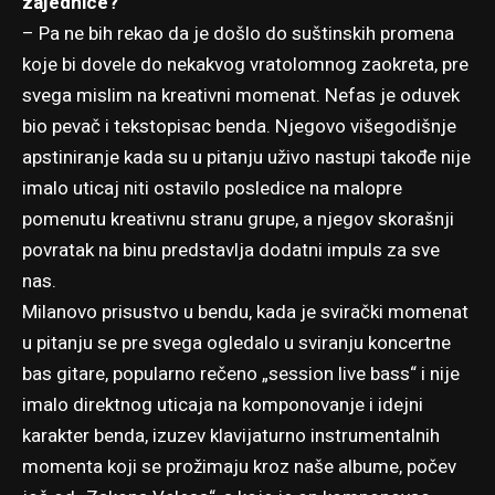
zajednice?
– Pa ne bih rekao da je došlo do suštinskih promena
koje bi dovele do nekakvog vratolomnog zaokreta, pre
svega mislim na kreativni momenat. Nefas je oduvek
bio pevač i tekstopisac benda. Njegovo višegodišnje
apstiniranje kada su u pitanju uživo nastupi takođe nije
imalo uticaj niti ostavilo posledice na malopre
pomenutu kreativnu stranu grupe, a njegov skorašnji
povratak na binu predstavlja dodatni impuls za sve
nas.
Milanovo prisustvo u bendu, kada je svirački momenat
u pitanju se pre svega ogledalo u sviranju koncertne
bas gitare, popularno rečeno „session live bass“ i nije
imalo direktnog uticaja na komponovanje i idejni
karakter benda, izuzev klavijaturno instrumentalnih
momenta koji se prožimaju kroz naše albume, počev