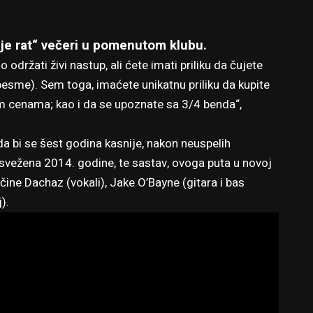
 je rat“ večeri u pomenutom klubu.
držati živi nastup, ali ćete imati priliku da čujete
pesme). Sem toga, imaćete unikatnu priliku da kupite
nim cenama; kao i da se upoznate sa 3/4 benda“,
a bi se šest godina kasnije, nakon neuspelih
osvežena 2014. godine, te sastav, ovoga puta u novoj
ine Dachaz (vokali), Jake O’Bayne (gitara i bas
).