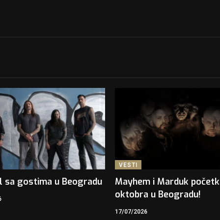
VESTI
l sa gostima u Beogradu
Mayhem i Marduk počet
oktobra u Beogradu!
6
17/07/2026