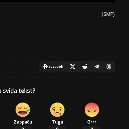
(SMP)
Facebook
e sviđa tekst?
Zaspaću
Tuga
Grrr