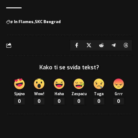
#
In Flames
SKC Beograd
Kako ti se sviđa tekst?
Sjajno
Wow!
Haha
Zaspaću
Tuga
Grrr
0
0
0
0
0
0