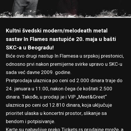
Kultni švedski modern/melodeath metal
sastav In Flames nastupiće 20. maja u bašti
SKC-a u Beogradu!
Biće ovo drugi nastup In Flamesa u srpskoj prestonici,
odnosno prvi nakon premijerne svirke upravo u SKC-u
sada već davne 2009. godine.
Pretprodaja ulaznica po ceni od 2.000 dinara traje do
24. januara u 11:00, nakon čega će koštati 2.500
dinara. Takođe, u prodaji je i VIP „Meet&Greet“
ulaznica po ceni od 12.810 dinara, koja uključuje
prioritet ulaska u koncertni prostor, slikanje sa
bendom i potpisivanje.
Karte su nabavljive preko
Tickets.rs
prodajne mreže, a