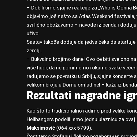
– Dobili smo sjajne reakcije za „Who is Gonna Be
objavimo još nešto sa Atlas Weekend festivala,
svi lično obožavamo – navode iz benda i dodaju 
uživo.
Sastav takođe dodaje da jedva čeka da startuje
zemlji.
– Bukvalno brojimo dane! Ovo će biti sve ono na 
više ljudi, da ne pominjemo rokanje svake večer
radujemo se povratku u Srbiju, sjajne koncerte 
velikom broju u Domu omladine! – kažu iz benda 
Rezultati nagradne ig
Kao što to tradicionalno radimo pred velike kon
Hellbangers podelili smo jednu ulaznicu za ovaj 
Maksimović
(064 xxx 5799).
Čestitamo Stefanu i želimo nezaboravan provod n