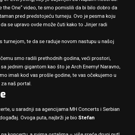
 the One“ video, te smo pomislili da bi bilo dobro da
 taman pred predstojeću turneju. Ovo je pesma koju
da se upravo ovde može čuti kako to Jinjer radi
 s turnejom, te da se raduje novom nastupu u našoj
čemu smo radili prethodnih godina, veći prostori,
i sa jednim gigantom kao što je Arch Enemy! Naravno,
smo imali kod vas prošle godine, te vas očekujemo u
za naš portal.
re
certe, u saradnji sa agencijama MH Concerts i Serbian
događaj. Ovoga puta, najbrži je bio
Stefan
a koncertu, a svima ostalima – više sreće drugi put!