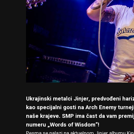
Ukrajinski metalci Jinjer, predvođeni h
kao specijalni gosti na Arch Enemy turne
naše krajeve
. SMP ima čast da vam premij
numeru „Words of Wisdom“!
Pesma se nalazi na aktuelnom Jinjer albumu King