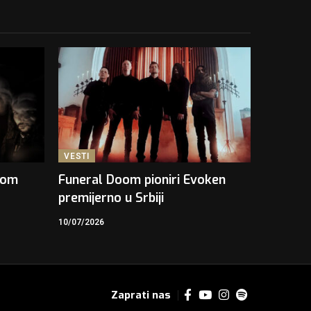
VESTI
kom
Funeral Doom pioniri Evoken
premijerno u Srbiji
10/07/2026
Zaprati nas