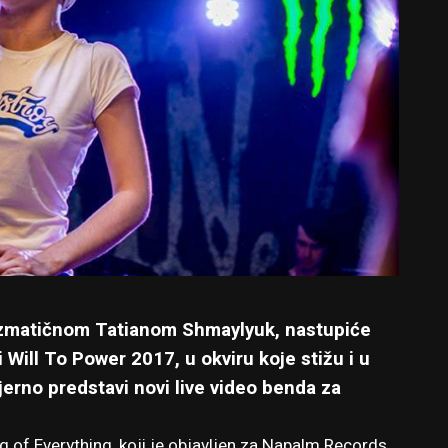
arizmatičnom Tatianom Shmaylyuk, nastupiće
ji Will To Power 2017,
u okviru koje stižu i u
erno predstavi novi live video benda za
 of Everything, koji je objavljen za Napalm Records.