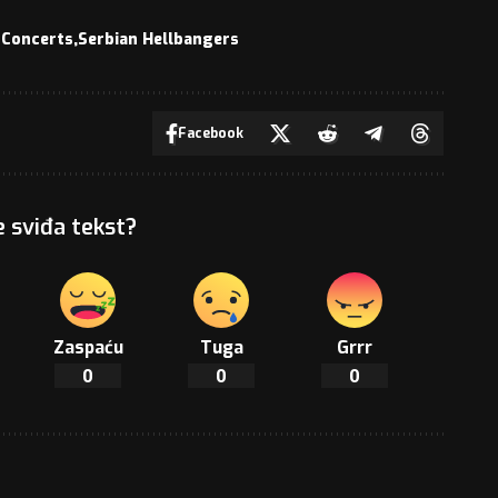
Concerts
Serbian Hellbangers
Facebook
e sviđa tekst?
Zaspaću
Tuga
Grrr
0
0
0