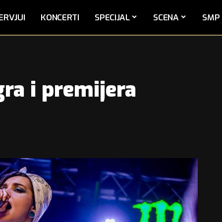
ERVJUI
KONCERTI
SPECIJAL
SCENA
SMP 
gra i premijera