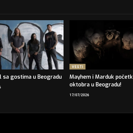
VESTI
l sa gostima u Beogradu
Mayhem i Marduk počet
oktobra u Beogradu!
6
17/07/2026