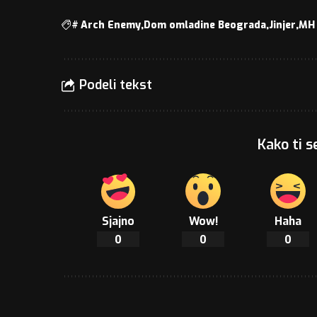
#
Arch Enemy
Dom omladine Beograda
Jinjer
MH 
Podeli tekst
Kako ti s
Sjajno
Wow!
Haha
0
0
0