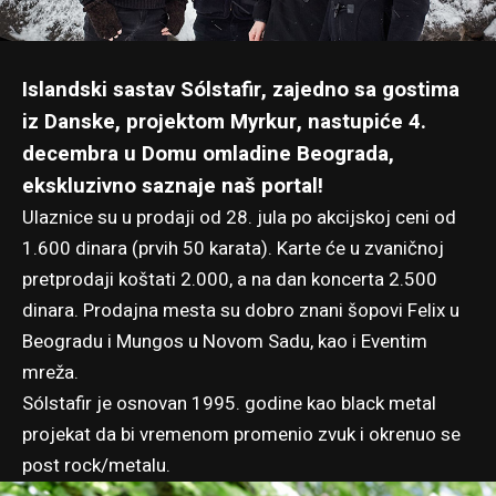
Islandski sastav Sólstafir, zajedno sa gostima
iz Danske, projektom Myrkur, nastupiće 4.
decembra u Domu omladine Beograda,
ekskluzivno saznaje naš portal!
Ulaznice su u prodaji od 28. jula po akcijskoj ceni od
1.600 dinara (prvih 50 karata). Karte će u zvaničnoj
pretprodaji koštati 2.000, a na dan koncerta 2.500
dinara. Prodajna mesta su dobro znani šopovi Felix u
Beogradu i Mungos u Novom Sadu, kao i
Eventim
mreža
.
Sólstafir je osnovan 1995. godine kao black metal
projekat da bi vremenom promenio zvuk i okrenuo se
post rock/metalu.