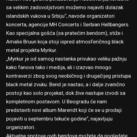
sa velikim zadovoljstvom možemo najaviti dolazak
islandskih vukova u Srbiju“, navode organizatori
koncerta, agencije MH Concerts i Serbian Hellbangers.
Kao specijalna gošća (sa pratećim bendom), stiže i
Amalie Bruun koja stoji ispred atmosferičnog black
metal projekta Myrkur.
„Myrkur je od samog nastanka privukao veliku pažnju
kako fanova tako i medija, ali i izazvao mnogo
kontraverzi zbog svog neobičnog i drugačijeg pristupa
black metal zvuku. Bend je nastao, a i dalje zvanično
postoji kao solo projekat, dok žive nastupe izvodi sa
kompletnom postavom. U Beogradu će nam
predstaviti novi album Mareridt koji će se u prodaji
pojaviti u septembru tekuće godine“, najavljuju
organizatori.
Aktuelne spotove ovih bendova možete da pogledate