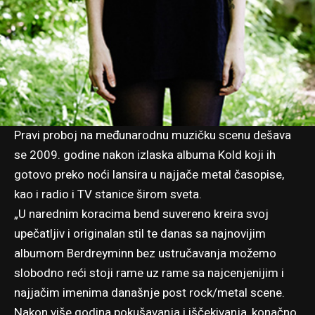
Pravi proboj na međunarodnu muzičku scenu dešava
se 2009. godine nakon izlaska albuma Kold koji ih
gotovo preko noći lansira u najjače metal časopise,
kao i radio i TV stanice širom sveta.
„U narednim koracima bend suvereno kreira svoj
upečatljiv i originalan stil te danas sa najnovijim
albumom Berdreyminn bez ustručavanja možemo
slobodno reći stoji rame uz rame sa najcenjenijim i
najjačim imenima današnje post rock/metal scene.
Nakon više godina pokušavanja i iščekivanja, konačno