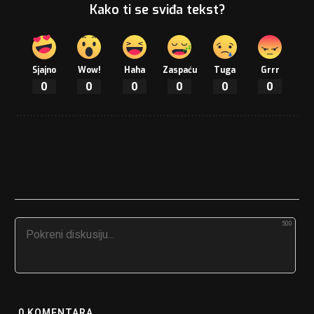
Kako ti se sviđa tekst?
Sjajno
Wow!
Haha
Zaspaću
Tuga
Grrr
0
0
0
0
0
0
500
0
KOMENTARA