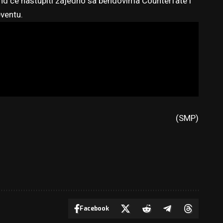
d će nastupiti zajedno sa bendovima Counterfate i
ventu
.
(SMP)
Facebook