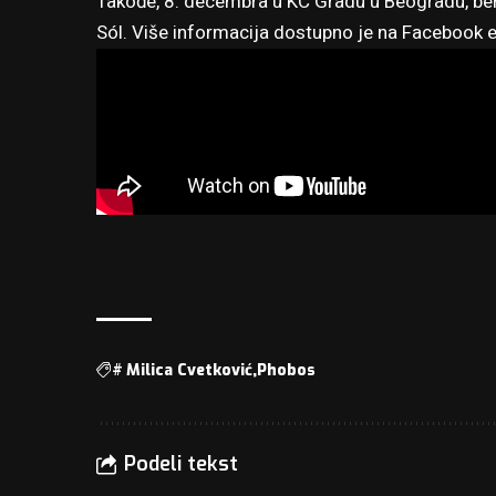
Takođe, 8. decembra u KC Gradu u Beogradu, ben
Sól. Više informacija dostupno je na
Facebook e
#
Milica Cvetković
Phobos
Podeli tekst