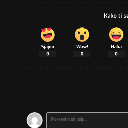
Kako ti s
Sjajno
Wow!
Haha
0
0
0