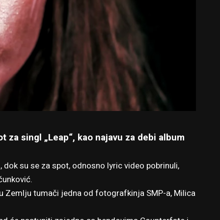
t za singl „Leap“, kao najavu za debi album
dok su se za spot, odnosno lyric video pobrinuli,
čunković.
tu Zemlju tumači jedna od fotografkinja SMP-a,
Milica