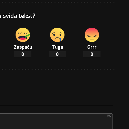
e sviđa tekst?
Zaspaću
Tuga
Grrr
0
0
0
500