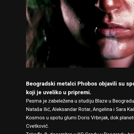
Beogradski metalci Phobos objavili su spo
koji je uveliko u pripremi.
Pesma je zabeležena u studiju Blaze u Beogradu, 
Nataša Ilić, Aleksandar Rotar, Angelina i Sara Ka
Kosmos u spotu glumi Doris Vrbnjak, dok plane
Cvetković
.