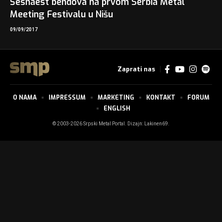
Šesnaest bendova na prvom Serbia Metal
Meeting Festivalu u Nišu
09/09/2017
Zaprati nas
O NAMA
IMPRESSUM
MARKETING
KONTAKT
FORUM
ENGLISH
© 2003-2026 Srpski Metal Portal. Dizajn:
Lakinen69
.