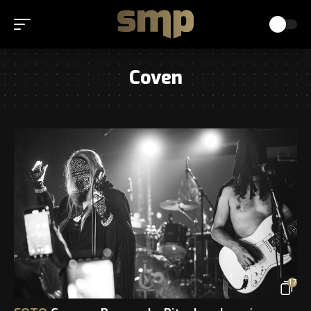
Coven
17