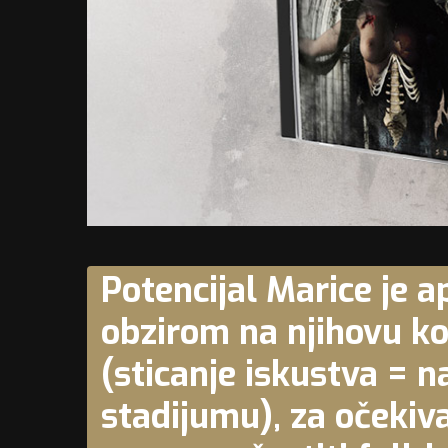
Potencijal Marice je ap
obzirom na njihovu k
(sticanje iskustva = 
stadijumu), za očekiva