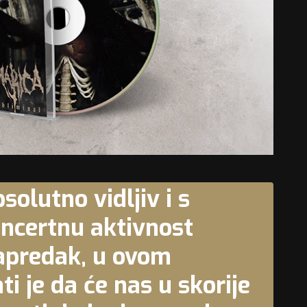
solutno vidljiv i s
oncertnu aktivnost
napredak, u ovom
ti je da će nas u skorije