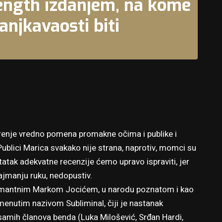
length izdanjem, na kome
anjkavaosti biti
renje vredno pomena promakne očima i publike i
Publici Marica svakako nije strana, naprotiv, momci su
ostatak adekvatne recenzije ćemo upravo ispraviti, jer
najmanju ruku, nedopustiv.
šarmantnim Markom Jocićem, u narodu poznatom i kao
omenutim nazivom Subliminal, čiji je nastanak
 samih članova benda (Luka Milošević, Srđan Hardi,