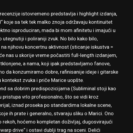
recenzije istovremeno predstavlja i highlight izdanja,
d“ koje sa tek tek malko znoja održavaju kontinuitet
rektno isproduciran, mada bi mom afinitetu i imajući u
tegnutiji i poliraniji zvuk. No bilo kako bilo,
m na njihovu koncertnu aktivnost (sticanje iskustva =
će nas u skorije vreme počastiti full-length izdanjem,
tklonjene, a nama, koji ipak predstavljamo fanove,
teno da konzumiramo dobre, rafinisanije ideje i gitarske
 u kontekst zvuka i priče Marice uopšte.
nd sa dobrim predispozicijama (Subliminal stoji kao
 pristupa vrlo profesionalno, što se vidi kroz
terijal, iznad proseka po standardima lokalne scene,
oje ih prate i generalno, stvaraju sliku o Marici. Ono
što rekoh, hoćemo kompletan doživljaj, dugosvirajući
rp drive“ i ostavi dublji trag na sceni. Delići