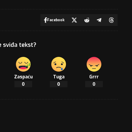
Facebook
e sviđa tekst?
Zaspaću
Tuga
Grrr
0
0
0