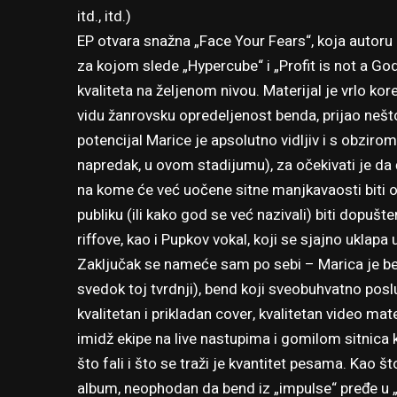
itd., itd.)
EP otvara snažna „Face Your Fears“, koja autoru 
za kojom slede „Hypercube“ i „Profit is not a Go
kvaliteta na željenom nivou. Materijal je vrlo ko
vidu žanrovsku opredeljenost benda, prijao nešto u
potencijal Marice je apsolutno vidljiv i s obziro
napredak, u ovom stadijumu), za očekivati je da 
na kome će već uočene sitne manjkavaosti biti o
publiku (ili kako god se već nazivali) biti dopuš
riffove, kao i Pupkov vokal, koji se sjajno uklapa
Zaključak se nameće sam po sebi – Marica je be
svedok toj tvrdnji), bend koji sveobuhvatno poslu
kvalitetan i prikladan cover, kvalitetan video ma
imidž ekipe na live nastupima i gomilom sitnica k
što fali i što se traži je kvantitet pesama. Kao 
album, neophodan da bend iz „impulse“ pređe u „wa