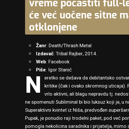
vreme počastiti full-
će već uočene sitne m
otklonjene
Žanr
: Death/Thrash Metal
Izdavač
: Tribal Rajber, 2014.
Web
:
Facebook
Piše
: Igor Stanić
N
eretko se dešava da debitantsko ostva
kritike (čak i ovako skromnog uticaja). 
vrlo aktivni, ali blagu nepravdu tj. ned
ne spomenuti Subliminal bi bio luksuz koji je, u 
Superaktivni kvintet iz Niša, predvođen super
Pupak, je ponudio raji trodelni paket, pod već p
pomogla nekolicina saradnika i prijatelja, mimo