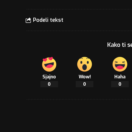
Podeli tekst
Kako ti s
Sjajno
Wow!
Haha
0
0
0