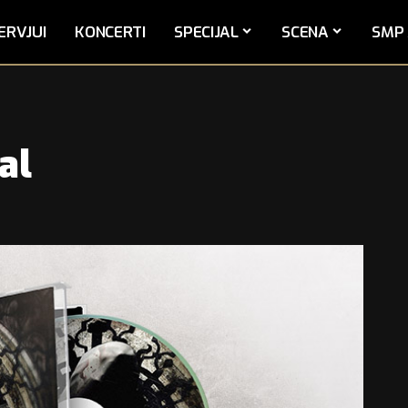
ERVJUI
KONCERTI
SPECIJAL
SCENA
SMP 
al