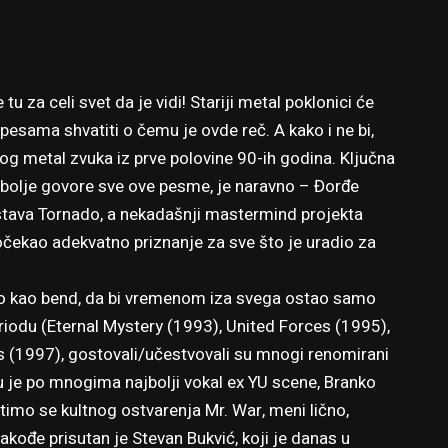
u za celi svet da je vidi! Stariji metal poklonici će
sama shvatiti o čemu je ovde reč. A kako i ne bi,
kog metal zvuka iz prve polovine 90-ih godina. Ključna
jbolje govore sve ove pesme, je naravno – Đorđe
stava Tornado, a nekadašnji mastermind projekta
čekao adekvatno priznanje za sve što je uradio za
o kao bend, da bi vremenom iza svega ostao samo
iodu (Eternal Mystery (1993), United Forces (1995),
(1997), gostovali/učestvovali su mnogi renomirani
 je po mnogima najbolji vokal ex YU scene, Branko
imo se kultnog ostvarenja Mr. War, meni lično,
takođe prisutan je Stevan Bukvić, koji je danas u