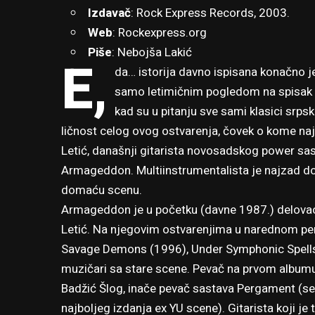
Izdavač
: Rock Express Records, 2003.
Web
:
Rockexpress.org
Piše
: Nebojša Lakić
E,
da… istorija davno ispisana konačno je t
samo letimičnim pogledom na spisak pe
kad su u pitanju sve sami klasici srps
ličnost celog ovog ostvarenja, čovek o kome na
Letić, današnji gitarista novosadskog power sa
Armageddon. Multiinstrumentalista je najzad do
domaću scenu.
Armageddon je u početku (davne 1987.) delova
Letić. Na njegovim ostvarenjima u narednom per
Savage Demons (1996), Under Symphonic Spells 
muzičari sa stare scene. Pevač na prvom albumu
Badžić Šlog, inače pevač sastava Pergament (set
najboljeg izdanja ex YU scene). Gitarista koji je 