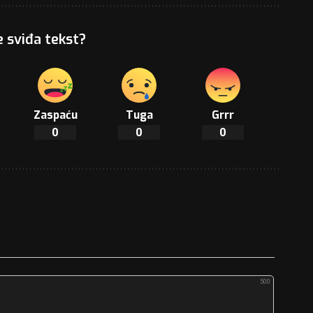
e sviđa tekst?
Zaspaću
Tuga
Grrr
0
0
0
500