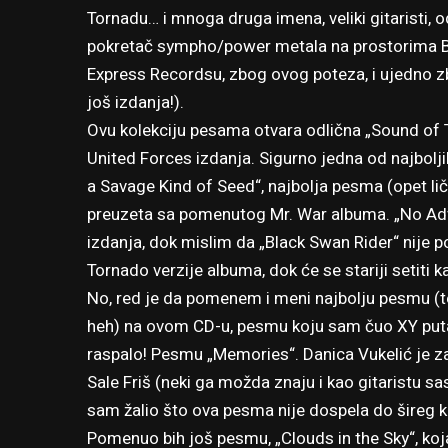
Tornadu… i mnoga druga imena, veliki gitaristi, 
pokretač sympho/power metala na prostorima Bal
Express Recordsu, zbog ovog poteza, i ujedno z
još izdanja!).
Ovu kolekciju pesama otvara odlična „Sound of 
United Forces izdanja. Sigurno jedna od najbolj
a Savage Kind of Seed“, najbolja pesma (opet lič
preuzeta sa pomenutog Mr. War albuma. „No Adv
izdanja, dok mislim da „Black Swan Rider“ nije p
Tornado verzije albuma, dok će se stariji setiti
No, red je da pomenem i meni najbolju pesmu (teš
heh) na ovom CD-u, pesmu koju sam čuo XY puta
raspalo! Pesmu „Memories“. Danica Vukelić je za
Sale Friš (neki ga možda znaju i kao gitaristu s
sam žalio što ova pesma nije dospela do šireg kru
Pomenuo bih još pesmu, „Clouds in the Sky“, koj