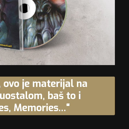
ovo je materijal na
uostalom, baš to i
es, Memories…“