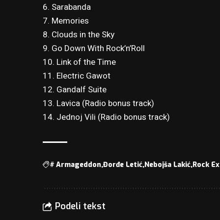
6. Sarabanda
7. Memories
8. Clouds in the Sky
9. Go Down With Rock’n’Roll
10. Link of the Time
11. Electric Gawot
12. Gandalf Suite
13. Lavica (Radio bonus track)
14. Jednoj Vili (Radio bonus track)
#
Armageddon
Đorđe Letić
Nebojša Lakić
Rock Ex
Podeli tekst