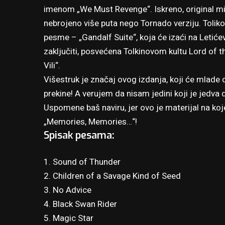
imenom „We Must Revenge“. Iskreno, original mi j
nebrojeno više puta nego Tornado verziju. Toliko št
pesme – „Gandalf Suite“, koja će izaći na Letićevo
zaključiti, posvećena Tolkinovom kultu Lord of t
Vili“.
Višestruk je značaj ovog izdanja, koji će mlade d
prekine! A verujem da nisam jedini koji je jedv
Uspomene baš naviru, jer ovo je materijal na ko
„Memories, Memories…“!
Spisak pesama:
1. Sound of Thunder
2. Children of a Savage Kind of Seed
3. No Advice
4. Black Swan Rider
5. Magic Star