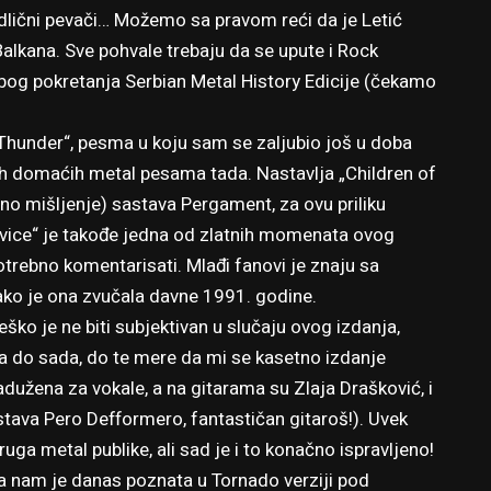
odlični pevači… Možemo sa pravom reći da je Letić
kana. Sve pohvale trebaju da se upute i Rock
bog pokretanja Serbian Metal History Edicije (čekamo
Thunder“, pesma u koju sam se zaljubio još u doba
ih domaćih metal pesama tada. Nastavlja „Children of
no mišljenje) sastava Pergament, za ovu priliku
ice“ je takođe jedna od zlatnih momenata ovog
otrebno komentarisati. Mlađi fanovi je znaju sa
 kako je ona zvučala davne 1991. godine.
ko je ne biti subjektivan u slučaju ovog izdanja,
 do sada, do te mere da mi se kasetno izdanje
dužena za vokale, a na gitarama su Zlaja Drašković, i
astava Pero Defformero, fantastičan gitaroš!). Uvek
ga metal publike, ali sad je i to konačno ispravljeno!
a nam je danas poznata u Tornado verziji pod