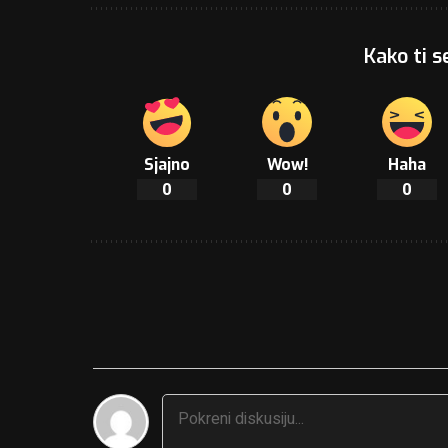
Kako ti s
Sjajno
Wow!
Haha
0
0
0