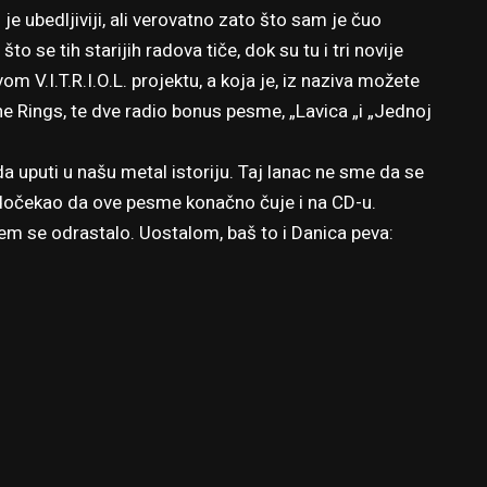
e ubedljiviji, ali verovatno zato što sam je čuo
o se tih starijih radova tiče, dok su tu i tri novije
m V.I.T.R.I.O.L. projektu, a koja je, iz naziva možete
he Rings, te dve radio bonus pesme, „Lavica „i „Jednoj
a uputi u našu metal istoriju. Taj lanac ne sme da se
a dočekao da ove pesme konačno čuje i na CD-u.
jem se odrastalo. Uostalom, baš to i Danica peva: