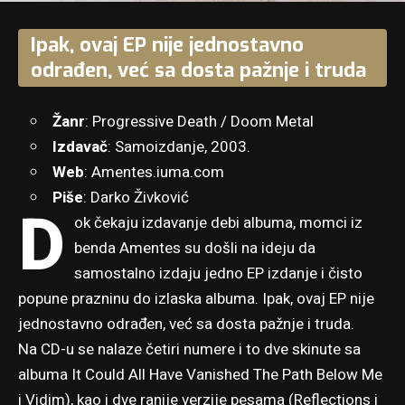
Ipak, ovaj EP nije jednostavno
odrađen, već sa dosta pažnje i truda
Žanr
: Progressive Death / Doom Metal
Izdavač
: Samoizdanje, 2003.
Web
:
Amentes.iuma.com
Piše
: Darko Živković
D
ok čekaju izdavanje debi albuma, momci iz
benda Amentes su došli na ideju da
samostalno izdaju jedno EP izdanje i čisto
popune prazninu do izlaska albuma. Ipak, ovaj EP nije
jednostavno odrađen, već sa dosta pažnje i truda.
Na CD-u se nalaze četiri numere i to dve skinute sa
albuma It Could All Have Vanished The Path Below Me
i Vidim), kao i dve ranije verzije pesama (Reflections i