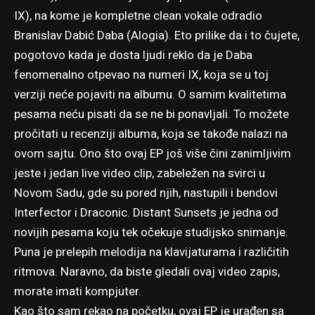
IX), na kome je kompletne clean vokale odradio
Branislav Dabić Daba (Alogia). Eto prilike da i to čujete,
pogotovo kada je dosta ljudi reklo da je Daba
fenomenalno otpevao na numeri IX, koja se u toj
verziji neće pojaviti na albumu. O samim kvalitetima
pesama neću pisati da se ne bi ponavljali. To možete
pročitati u recenziji albuma, koja se takođe nalazi na
ovom sajtu. Ono što ovaj EP još više čini zanimljivim
jeste i jedan live video clip, zabeležen na svirci u
Novom Sadu, gde su pored njih, nastupili i bendovi
Interfector i Draconic. Distant Sunsets je jedna od
novijih pesama koju tek očekuje studijsko snimanje.
Puna je prelepih melodija na klavijaturama i različitih
ritmova. Naravno, da biste gledali ovaj video zapis,
morate imati kompjuter.
Kao što sam rekao na početku, ovaj EP je urađen sa