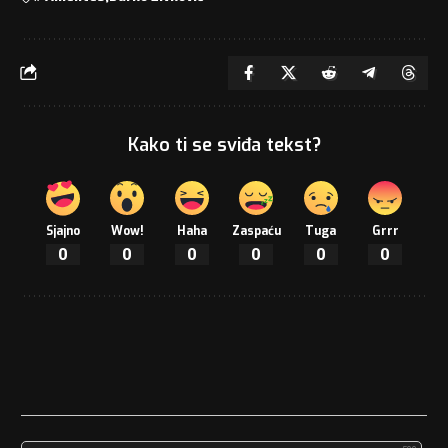
Kako ti se sviđa tekst?
Sjajno
Wow!
Haha
Zaspaću
Tuga
Grrr
0
0
0
0
0
0