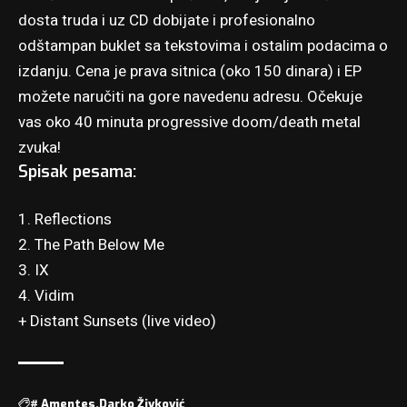
dosta truda i uz CD dobijate i profesionalno
odštampan buklet sa tekstovima i ostalim podacima o
izdanju. Cena je prava sitnica (oko 150 dinara) i EP
možete naručiti na gore navedenu adresu. Očekuje
vas oko 40 minuta progressive doom/death metal
zvuka!
Spisak pesama:
1. Reflections
2. The Path Below Me
3. IX
4. Vidim
+ Distant Sunsets (live video)
#
Amentes
Darko Živković