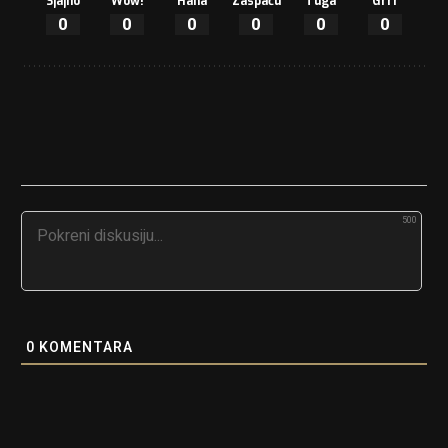
Sjajno
Wow!
Haha
Zaspaću
Tuga
Grrr
0
0
0
0
0
0
500
0
KOMENTARA