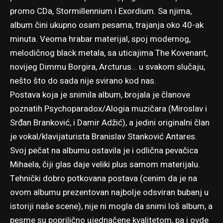
promo CDa, Stormillennium i Exordium. Sa njima,
album čini ukupno osam pesama, trajanja oko 40-ak
minuta. Veoma hrabar materijal, spoj modernog,
melodičnog black metala, sa uticajima The Kovenant,
novijeg Dimmu Borgira, Arcturus… u svakom slučaju,
nešto što do sada nije svirano kod nas.
Postava koja je snimila album, brojala je članove
poznatih Psychoparadox/Alogia muzičara (Miroslav i
Srđan Branković, i Damir Adžić), a jedini originalni član
je vokal/klavijaturista Branislav Stanković Antares.
Svoj pečat na albumu ostavila je i odlična pevačica
Mihaela, čiji glas daje veliki plus samom materijalu.
Tehnički dobro potkovana postava (cenim da je na
ovom albumu prezentovan najbolje odsviran bubanj u
istoriji naše scene), nije ni mogla da snimi loš album, a
pesme su poprilično ujednačene kvalitetom, pa i ovde