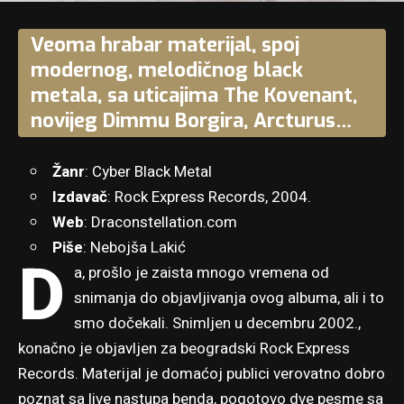
Veoma hrabar materijal, spoj
modernog, melodičnog black
metala, sa uticajima The Kovenant,
novijeg Dimmu Borgira, Arcturus…
Žanr
: Cyber Black Metal
Izdavač
: Rock Express Records, 2004.
Web
:
Draconstellation.com
Piše
: Nebojša Lakić
D
a, prošlo je zaista mnogo vremena od
snimanja do objavljivanja ovog albuma, ali i to
smo dočekali. Snimljen u decembru 2002.,
konačno je objavljen za beogradski Rock Express
Records. Materijal je domaćoj publici verovatno dobro
poznat sa live nastupa benda, pogotovo dve pesme sa