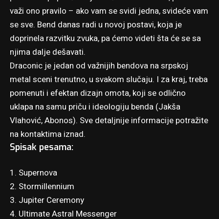
važi ono pravilo – ako vam se svidi jedna, svideće vam
se sve. Bend danas radi u novoj postavi, koja je
doprinela razvitku zvuka, pa ćemo videti šta će se sa
njima dalje dešavati.
Draconic je jedan od važnijih bendova na srpskoj
metal sceni trenutno, u svakom slučaju. I za kraj, treba
pomenuti i efektan dizajn omota, koji se odlično
uklapa na samu priču i ideologiju benda (Jakša
Vlahović, Abonos). Sve detaljnije informacije potražite
na kontaktima iznad.
Spisak pesama:
1. Supernova
2. Stormillennium
3. Jupiter Ceremony
4. Ultimate Astral Messenger